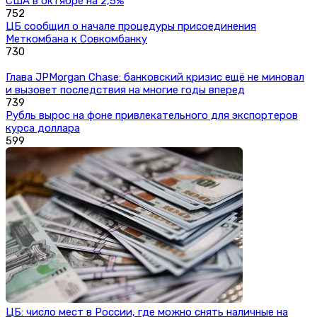
США в октябре на 2,5%
752
ЦБ сообщил о начале процедуры присоединения
Меткомбана к Совкомбанку
730
Глава JPMorgan Chase: банковский кризис ещё не миновал
и вызовет последствия на многие годы вперед
739
Рубль вырос на фоне привлекательного для экспортеров
курса доллара
599
ЦБ: число мест в России, где можно снять наличные на