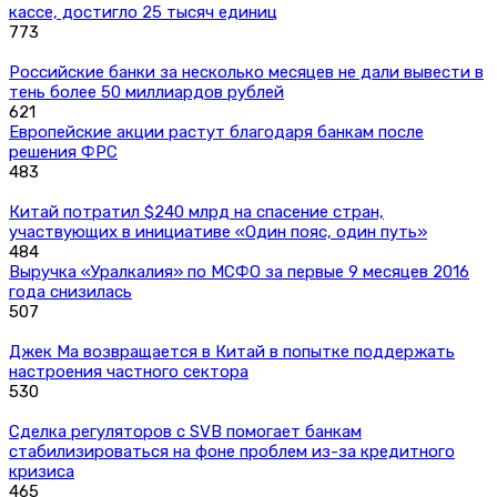
кассе, достигло 25 тысяч единиц
773
Российские банки за несколько месяцев не дали вывести в
тень более 50 миллиардов рублей
621
Европейские акции растут благодаря банкам после
решения ФРС
483
Китай потратил $240 млрд на спасение стран,
участвующих в инициативе «Один пояс, один путь»
484
Выручка «Уралкалия» по МСФО за первые 9 месяцев 2016
года снизилась
507
Джек Ма возвращается в Китай в попытке поддержать
настроения частного сектора
530
Сделка регуляторов с SVB помогает банкам
стабилизироваться на фоне проблем из-за кредитного
кризиса
465