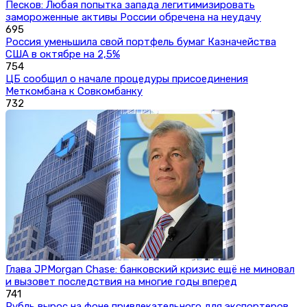
Песков: Любая попытка запада легитимизировать
замороженные активы России обречена на неудачу
695
Россия уменьшила свой портфель бумаг Казначейства
США в октябре на 2,5%
754
ЦБ сообщил о начале процедуры присоединения
Меткомбана к Совкомбанку
732
Глава JPMorgan Chase: банковский кризис ещё не миновал
и вызовет последствия на многие годы вперед
741
Рубль вырос на фоне привлекательного для экспортеров