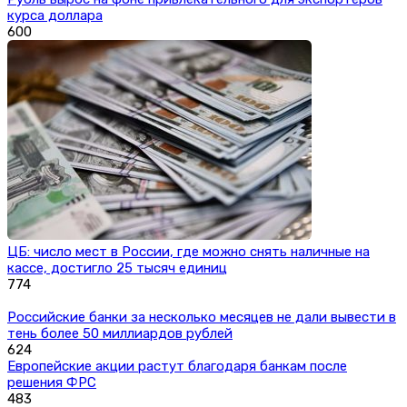
курса доллара
600
ЦБ: число мест в России, где можно снять наличные на
кассе, достигло 25 тысяч единиц
774
Российские банки за несколько месяцев не дали вывести в
тень более 50 миллиардов рублей
624
Европейские акции растут благодаря банкам после
решения ФРС
483