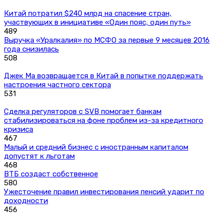
Китай потратил $240 млрд на спасение стран,
участвующих в инициативе «Один пояс, один путь»
489
Выручка «Уралкалия» по МСФО за первые 9 месяцев 2016
года снизилась
508
Джек Ма возвращается в Китай в попытке поддержать
настроения частного сектора
531
Сделка регуляторов с SVB помогает банкам
стабилизироваться на фоне проблем из-за кредитного
кризиса
467
Малый и средний бизнес с иностранным капиталом
допустят к льготам
468
ВТБ создаст собственное
580
Ужесточение правил инвестирования пенсий ударит по
доходности
456