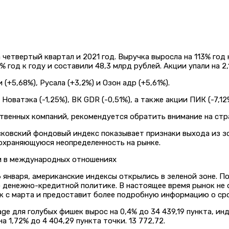
твертый квартал и 2021 год. Выручка выросла на 113% год к 
год к году и составили 48,3 млрд рублей. Акции упали на 2,
(+5,68%), Русала (+3,2%) и Озон адр (+5,61%).
Новатэка (-1,25%), ВК GDR (-0,51%), а также акции ПИК (-7,12
венных компаний, рекомендуется обратить внимание на стр
ковский фондовый индекс показывает признаки выхода из зон
сохраняющуюся неопределенность на рынке.
 января, американские индексы открылись в зеленой зоне. 
о денежно-кредитной политике. В настоящее время рынок не 
ок с марта и предоставит более подробную информацию о ср
age для голубых фишек вырос на 0,4% до 34 439,19 пункта, инд
а 1,72% до 4 404,29 пункта точки. 13 772,72.