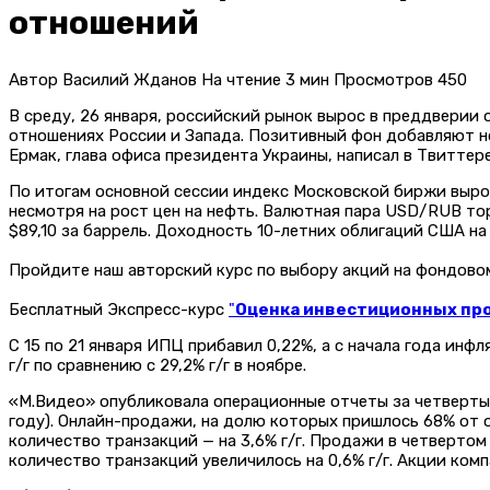
отношений
Автор
Василий Жданов
На чтение
3 мин
Просмотров
450
В среду, 26 января, российский рынок вырос в преддвери
отношениях России и Запада. Позитивный фон добавляют но
Ермак, глава офиса президента Украины, написал в Твиттер
По итогам основной сессии индекс Московской биржи вырос 
несмотря на рост цен на нефть. Валютная пара USD/RUB тор
$89,10 за баррель. Доходность 10-летних облигаций США на 
Пройдите наш авторский курс по выбору акций на фондов
Бесплатный Экспресс-курс
"
Оценка инвестиционных прое
С 15 по 21 января ИПЦ прибавил 0,22%, а с начала года инф
г/г по сравнению с 29,2% г/г в ноябре.
«М.Видео» опубликовала операционные отчеты за четвертый
году). Онлайн-продажи, на долю которых пришлось 68% от об
количество транзакций — на 3,6% г/г. Продажи в четвертом к
количество транзакций увеличилось на 0,6% г/г. Акции компа