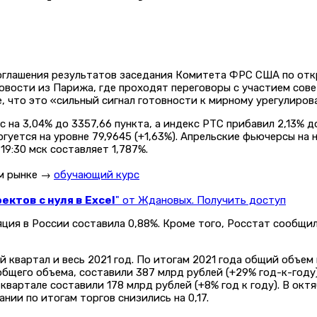
и оглашения результатов заседания Комитета ФРС США по от
вости из Парижа, где проходят переговоры с участием сове
е, что это «сильный сигнал готовности к мирному урегулиров
на 3,04% до 3357,66 пункта, а индекс РТС прибавил 2,13% до
гуется на уровне 79,9645 (+1,63%). Апрельские фьючерсы на 
19:30 мск составляет 1,787%.
ом рынке →
обучающий курс
ктов с нуля в Excel
" от Ждановых. Получить доступ
ляция в России составила 0,88%. Кроме того, Росстат сообщи
 квартал и весь 2021 год. По итогам 2021 года общий объем
щего объема, составили 387 млрд рублей (+29% год-к-году). 
вартале составили 178 млрд рублей (+8% год к году). В октяб
нии по итогам торгов снизились на 0,17.