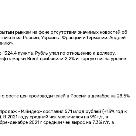
крытым рынкам на фоне отсутствия значимых новостей об
тников из России, Украины, Франции и Германии. Андрей
анию».
 1324,4 пункта. Рубль упал по отношению к доллару,
нефть марки Brent прибавили 2,2% и торгуются на уровне
л о росте цен производителей в России в декабре на 28,5%
 продаж «М.Видео» составил 571 млрд рублей (+13% год к
В 2021 году средний чек увеличился на 9% г/г, а
ре-декабре 2021 г средний чек вырос на 7,3% г/г, а