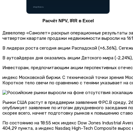
Расчёт NPV, IRR в Excel
Девелопер «Самолет» раскрыл операционные результаты за че
четвертом квартале продажи недвижимости выросли на 161% 
В лидерах роста сегодня акции Распадской (+6,36%), Сегежи 
В аутсайдерах дня оказались акции Детского мира (-2,24%), 
Инвесторам, предпочитающим акции перспективных отечест
индекс Московской биржи. С технической точки зрения Мос
Короткое тело свечи по сравнению с тенями указывает на 
Рынки США растут в преддверии заявления ФРС.В среду, 26
опубликует заявление по итогам двухдневного заседания п
скорее всего, начнет подготовку рынков к повышению став
По состоянию на 18:55 мск индекс Dow Jones Industrial Aver
404,29 пункта, а индекс Nasdaq High-Tech Composite вырос н