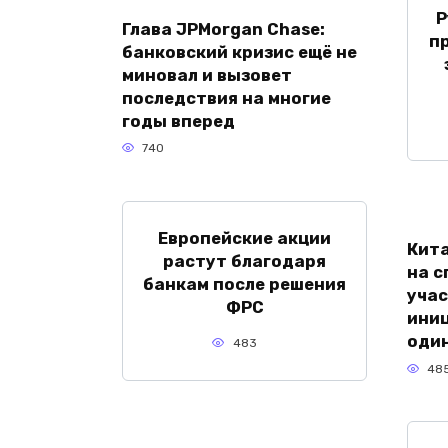
Р
Глава JPMorgan Chase:
п
банковский кризис ещё не
миновал и вызовет
последствия на многие
годы вперед
740
Европейские акции
Кита
растут благодаря
на с
банкам после решения
уча
ФРС
иниц
один
483
48