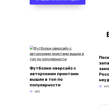
Песк
зап
Футболки оверсайз с
зам
авторскими принтами
Росс
вышли в топ по
неу
популярности
69
685