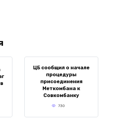
я
ЦБ сообщил о начале
а
процедуры
аг
присоединения
 в
Меткомбана к
Совкомбанку
730