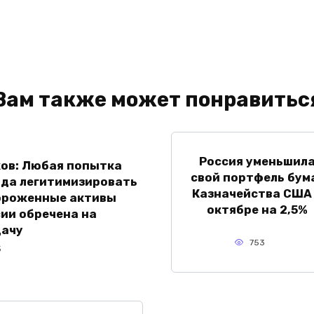
Вам также может понравитьс
Россия уменьшил
ов: Любая попытка
свой портфель бум
ада легитимизировать
Казначейства США
ороженные активы
октябре на 2,5%
ии обречена на
дачу
753
5