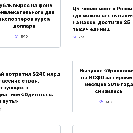
убль вырос на фоне
ЦБ: число мест в Росси
ривлекательного для
где можно снять нали
экспортеров курса
на кассе, достигло 25
доллара
тысяч единиц
599
773
Выручка «Уралкали
й потратил $240 млрд
по МСФО за первые
пасение стран,
месяцев 2016 год
ствующих в
снизилась
иативе «Один пояс,
 путь»
507
5