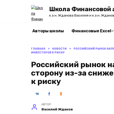
Перейти
Школа Финансовой а
к
содержанию
к.э.н. Жданова Василия и к.э.н. Ждано
Авторы школы
Финансовые Excel
ГЛАВНАЯ
»
НОВОСТИ
»
РОССИЙСКИЙ РЫНОК НАПР
ИНВЕСТОРОВ К РИСКУ
Российский рынок н
сторону из-за сниж
к риску
АВТОР
Василий Жданов