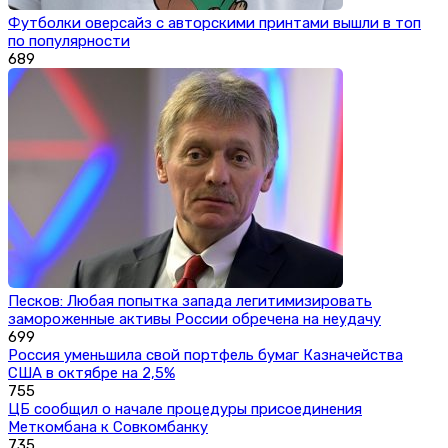
Футболки оверсайз с авторскими принтами вышли в топ
по популярности
689
Песков: Любая попытка запада легитимизировать
замороженные активы России обречена на неудачу
699
Россия уменьшила свой портфель бумаг Казначейства
США в октябре на 2,5%
755
ЦБ сообщил о начале процедуры присоединения
Меткомбана к Совкомбанку
735