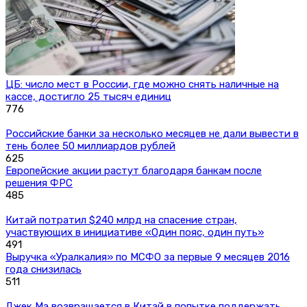
ЦБ: число мест в России, где можно снять наличные на
кассе, достигло 25 тысяч единиц
776
Российские банки за несколько месяцев не дали вывести в
тень более 50 миллиардов рублей
625
Европейские акции растут благодаря банкам после
решения ФРС
485
Китай потратил $240 млрд на спасение стран,
участвующих в инициативе «Один пояс, один путь»
491
Выручка «Уралкалия» по МСФО за первые 9 месяцев 2016
года снизилась
511
Джек Ма возвращается в Китай в попытке поддержать