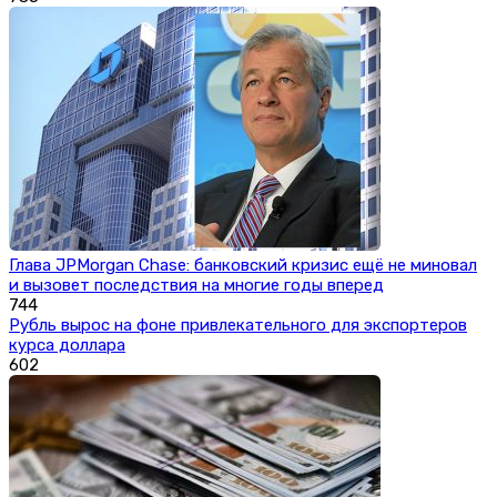
Глава JPMorgan Chase: банковский кризис ещё не миновал
и вызовет последствия на многие годы вперед
744
Рубль вырос на фоне привлекательного для экспортеров
курса доллара
602