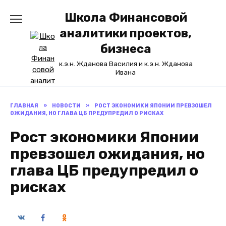
Перейти
Школа Финансовой
к
содержанию
аналитики проектов,
бизнеса
к.э.н. Жданова Василия и к.э.н. Жданова
Ивана
ГЛАВНАЯ
»
НОВОСТИ
»
РОСТ ЭКОНОМИКИ ЯПОНИИ ПРЕВЗОШЕЛ
ОЖИДАНИЯ, НО ГЛАВА ЦБ ПРЕДУПРЕДИЛ О РИСКАХ
Рост экономики Японии
превзошел ожидания, но
глава ЦБ предупредил о
рисках