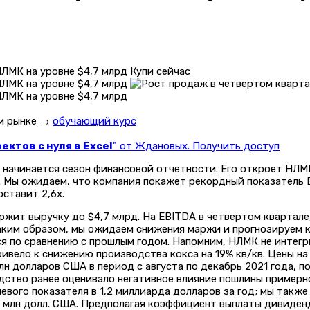
Купи сейчас
ом рынке →
обучающий курс
ктов с нуля в Excel
" от Ждановых. Получить доступ
е начинается сезон финансовой отчетности. Его откроет НЛ
 Мы ожидаем, что компания покажет рекордный показатель EB
ставит 2,6x.
жит выручку до $4,7 млрд. На EBITDA в четвертом квартале,
аким образом, мы ожидаем снижения маржи и прогнозируем кв
ся по сравнению с прошлым годом. Напомним, НЛМК не интегр
ивело к снижению производства кокса на 19% кв/кв. Цены на 
н долларов США в период с августа по декабрь 2021 года, п
одство ранее оценивало негативное влияние пошлины пример
евого показателя в 1,2 миллиарда долларов за год; мы такж
 млн долл. США. Предполагая коэффициент выплаты дивиден