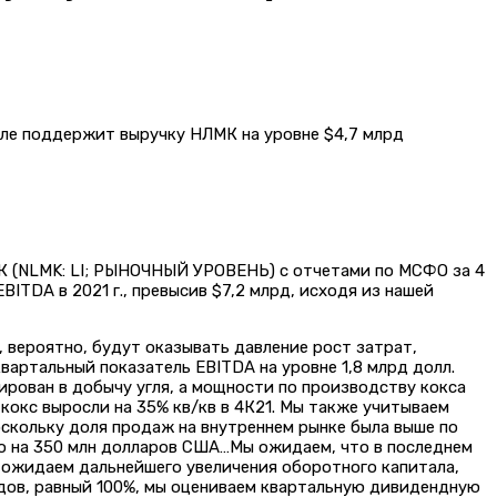
МК (NLMK: LI; РЫНОЧНЫЙ УРОВЕНЬ) с отчетами по МСФО за 4
ITDA в 2021 г., превысив $7,2 млрд, исходя из нашей
 вероятно, будут оказывать давление рост затрат,
артальный показатель EBITDA на уровне 1,8 млрд долл.
ирован в добычу угля, а мощности по производству кокса
кокс выросли на 35% кв/кв в 4К21. Мы также учитываем
оскольку доля продаж на внутреннем рынке была выше по
но на 350 млн долларов США…Мы ожидаем, что в последнем
е ожидаем дальнейшего увеличения оборотного капитала,
дов, равный 100%, мы оцениваем квартальную дивидендную