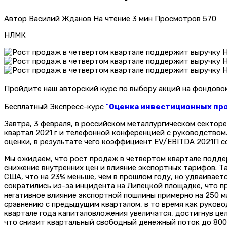
Автор
Василий Жданов
На чтение
3 мин
Просмотров
570
НЛМК
Пройдите наш авторский курс по выбору акций на фондов
Бесплатный Экспресс-курс
"
Оценка инвестиционных прое
Завтра, 3 февраля, в российском металлургическом сектор
квартал 2021 г и телефонной конференцией с руководством.
оценки, в результате чего коэффициент EV/EBITDA 2021П со
Мы ожидаем, что рост продаж в четвертом квартале поддер
снижение внутренних цен и влияние экспортных тарифов. Т
США, что на 23% меньше, чем в прошлом году, но удваивает
сократились из-за инцидента на Липецкой площадке, что пр
негативное влияние экспортной пошлины примерно на 250 мл
сравнению с предыдущим кварталом, в то время как руков
квартале года капиталовложения увеличатся, достигнув цел
что снизит квартальный свободный денежный поток до 800