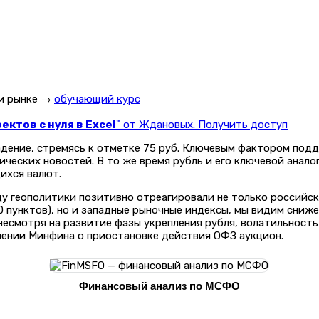
ом рынке →
обучающий курс
ктов с нуля в Excel
" от Ждановых. Получить доступ
дение, стремясь к отметке 75 руб. Ключевым фактором подд
ческих новостей. В то же время рубль и его ключевой анал
ихся валют.
ду геополитики позитивно отреагировали не только российс
 пунктов), но и западные рыночные индексы, мы видим сниже
 несмотря на развитие фазы укрепления рубля, волатильност
ешении Минфина о приостановке действия ОФЗ аукцион.
Финансовый анализ по МСФО