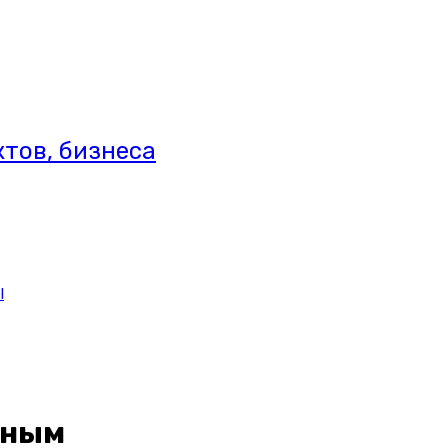
тов, бизнеса
l
нным