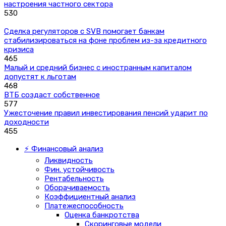
настроения частного сектора
530
Сделка регуляторов с SVB помогает банкам
стабилизироваться на фоне проблем из-за кредитного
кризиса
465
Малый и средний бизнес с иностранным капиталом
допустят к льготам
468
ВТБ создаст собственное
577
Ужесточение правил инвестирования пенсий ударит по
доходности
455
⚡ Финансовый анализ
Ликвидность
Фин. устойчивость
Рентабельность
Оборачиваемость
Коэффициентный анализ
Платежеспособность
Оценка банкротства
Скоринговые модели