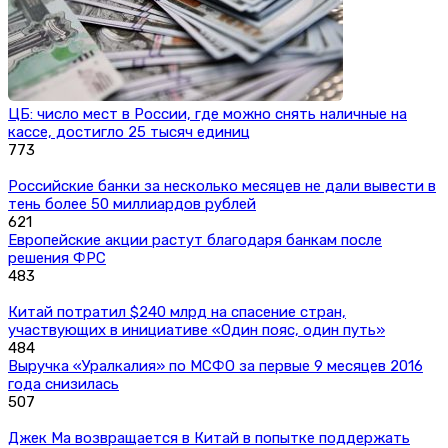
ЦБ: число мест в России, где можно снять наличные на
кассе, достигло 25 тысяч единиц
773
Российские банки за несколько месяцев не дали вывести в
тень более 50 миллиардов рублей
621
Европейские акции растут благодаря банкам после
решения ФРС
483
Китай потратил $240 млрд на спасение стран,
участвующих в инициативе «Один пояс, один путь»
484
Выручка «Уралкалия» по МСФО за первые 9 месяцев 2016
года снизилась
507
Джек Ма возвращается в Китай в попытке поддержать