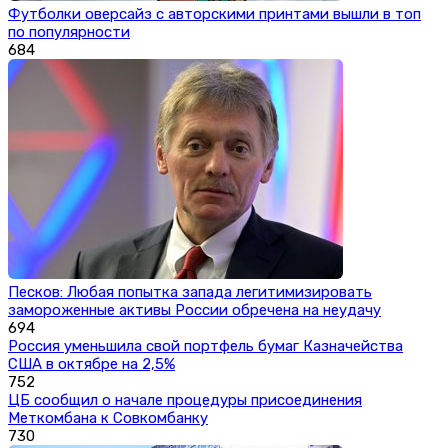
Футболки оверсайз с авторскими принтами вышли в топ
по популярности
684
Песков: Любая попытка запада легитимизировать
замороженные активы России обречена на неудачу
694
Россия уменьшила свой портфель бумаг Казначейства
США в октябре на 2,5%
752
ЦБ сообщил о начале процедуры присоединения
Меткомбана к Совкомбанку
730