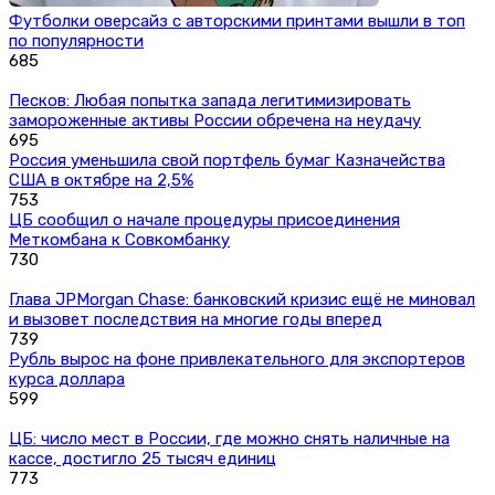
Футболки оверсайз с авторскими принтами вышли в топ
по популярности
685
Песков: Любая попытка запада легитимизировать
замороженные активы России обречена на неудачу
695
Россия уменьшила свой портфель бумаг Казначейства
США в октябре на 2,5%
753
ЦБ сообщил о начале процедуры присоединения
Меткомбана к Совкомбанку
730
Глава JPMorgan Chase: банковский кризис ещё не миновал
и вызовет последствия на многие годы вперед
739
Рубль вырос на фоне привлекательного для экспортеров
курса доллара
599
ЦБ: число мест в России, где можно снять наличные на
кассе, достигло 25 тысяч единиц
773