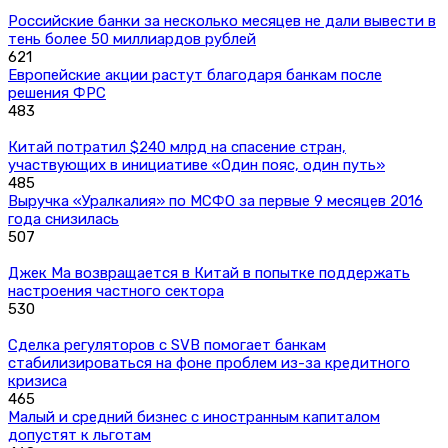
Российские банки за несколько месяцев не дали вывести в
тень более 50 миллиардов рублей
621
Европейские акции растут благодаря банкам после
решения ФРС
483
Китай потратил $240 млрд на спасение стран,
участвующих в инициативе «Один пояс, один путь»
485
Выручка «Уралкалия» по МСФО за первые 9 месяцев 2016
года снизилась
507
Джек Ма возвращается в Китай в попытке поддержать
настроения частного сектора
530
Сделка регуляторов с SVB помогает банкам
стабилизироваться на фоне проблем из-за кредитного
кризиса
465
Малый и средний бизнес с иностранным капиталом
допустят к льготам