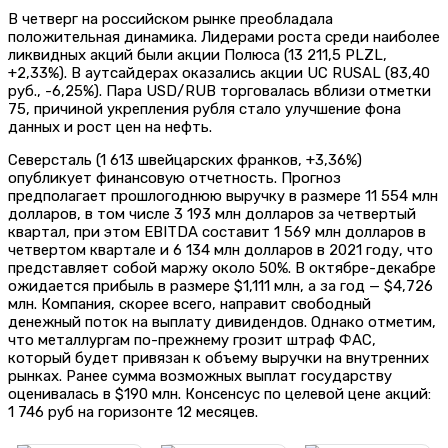
В четверг на российском рынке преобладала
положительная динамика. Лидерами роста среди наиболее
ликвидных акций были акции Полюса (13 211,5 PLZL,
+2,33%). В аутсайдерах оказались акции UC RUSAL (83,40
руб., -6,25%). Пара USD/RUB торговалась вблизи отметки
75, причиной укрепления рубля стало улучшение фона
данных и рост цен на нефть.
Северсталь (1 613 швейцарских франков, +3,36%)
опубликует финансовую отчетность. Прогноз
предполагает прошлогоднюю выручку в размере 11 554 млн
долларов, в том числе 3 193 млн долларов за четвертый
квартал, при этом EBITDA составит 1 569 млн долларов в
четвертом квартале и 6 134 млн долларов в 2021 году, что
представляет собой маржу около 50%. В октябре-декабре
ожидается прибыль в размере $1,111 млн, а за год — $4,726
млн. Компания, скорее всего, направит свободный
денежный поток на выплату дивидендов. Однако отметим,
что металлургам по-прежнему грозит штраф ФАС,
который будет привязан к объему выручки на внутренних
рынках. Ранее сумма возможных выплат государству
оценивалась в $190 млн. Консенсус по целевой цене акций:
1 746 руб на горизонте 12 месяцев.