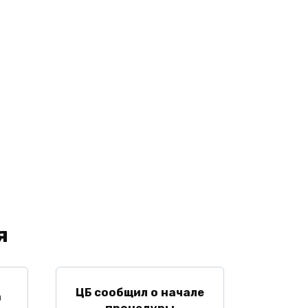
я
ЦБ сообщил о начале
а
процедуры