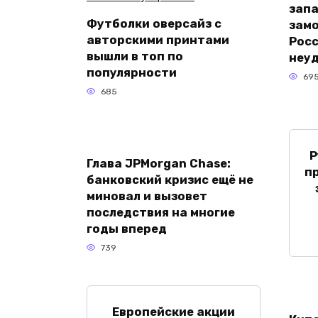
зап
Футболки оверсайз с
зам
авторскими принтами
Росс
вышли в топ по
неу
популярности
69
685
Р
Глава JPMorgan Chase:
п
банковский кризис ещё не
миновал и вызовет
последствия на многие
годы вперед
739
Европейские акции