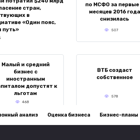
й потратил $240 млрд
по МСФО за первые
пасение стран,
месяцев 2016 год
ствующих в
снизилась
иативе «Один пояс,
 путь»
507
5
Малый и средний
ВТБ создаст
бизнес с
собственное
иностранным
апиталом допустят к
льготам
578
468
ионный анализ
Оценка бизнеса
Бизнес-планы