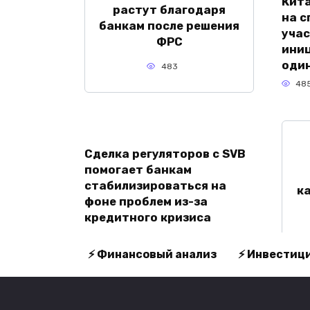
Кита
растут благодаря
на с
банкам после решения
уча
ФРС
иниц
один
483
48
Сделка регуляторов с SVB
помогает банкам
стабилизироваться на
к
фоне проблем из-за
кредитного кризиса
465
⚡ Финансовый анализ
⚡ Инвестиц