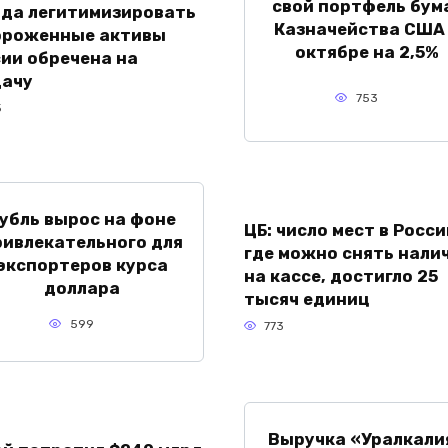
свой портфель бум
ада легитимизировать
Казначейства США
ороженные активы
октябре на 2,5%
ии обречена на
дачу
753
5
убль вырос на фоне
ЦБ: число мест в Росси
ривлекательного для
где можно снять нали
экспортеров курса
на кассе, достигло 25
доллара
тысяч единиц
599
773
Выручка «Уралкали