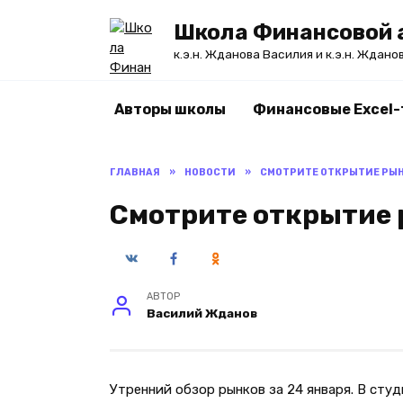
Перейти
Школа Финансовой а
к
содержанию
к.э.н. Жданова Василия и к.э.н. Ждано
Авторы школы
Финансовые Excel
ГЛАВНАЯ
»
НОВОСТИ
»
СМОТРИТЕ ОТКРЫТИЕ РЫН
Смотрите открытие 
АВТОР
Василий Жданов
Утренний обзор рынков за 24 января. В сту