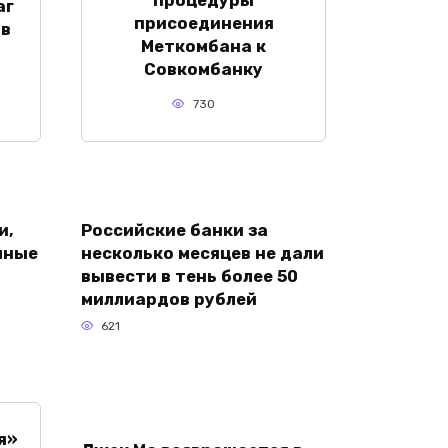
аг
присоединения
 в
Меткомбана к
Совкомбанку
730
и,
Российские банки за
чные
несколько месяцев не дали
вывести в тень более 50
миллиардов рублей
621
я»