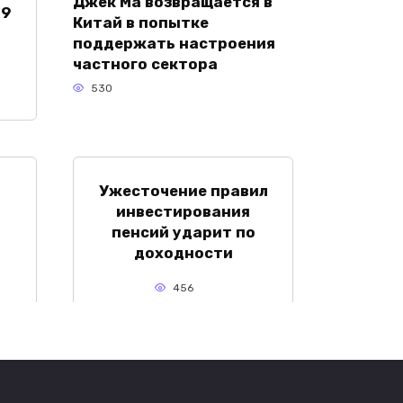
Джек Ма возвращается в
 9
Китай в попытке
а
поддержать настроения
частного сектора
530
Ужесточение правил
инвестирования
пенсий ударит по
доходности
456