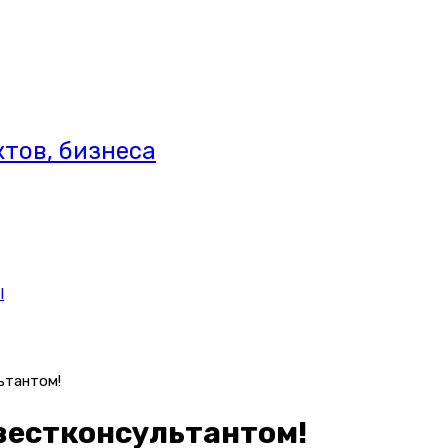
тов, бизнеса
l
ьтантом!
вестконсультантом!