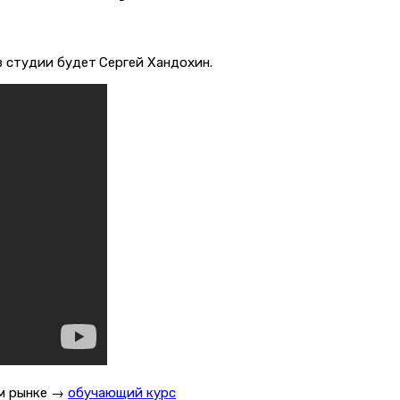
в студии будет
Сергей Хандохин.
ом рынке →
обучающий курс