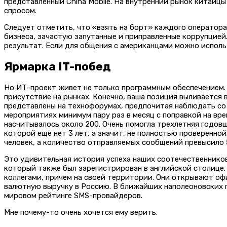
представленный China Mobile. На внутренний рынок китайцы
спросом.
Следует отметить, что «взять на борт» каждого оператора
бизнеса, зачастую запутанные и приправленные коррупцией
результат. Если для общения с американцами можно исполь
Ярмарка IT-побед
Но ИТ-проект живет не только программным обеспечением.
присутствие на рынках. Конечно, ваша позиция выливается
представлены на технофорумах, предпочитая наблюдать со 
мероприятиях минимум пару раз в месяц с поправкой на вре
насчитывалось около 200. Очень помогла трехлетняя годов
которой еще нет 3 лет, а значит, не полностью проверенн
человек, а количество отправляемых сообщений превысило 5
Это удивительная история успеха наших соотечественников в
который также был зарегистрирован в английской столице.
коллегами, причем на своей территории. Они открывают оф
валютную выручку в Россию. В ближайших наполеоновских п
мировом рейтинге SMS-провайдеров.
Мне почему-то очень хочется ему верить.