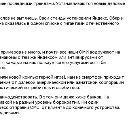
бмен последними трендами. Устанавливаются новые деловые
слов не вытянешь. Свои стенды установили Яндекс, Сбер и
на оказалась в одном списке с гигантами отечественного
примеров не много, и почти все наши СМИ водружают на
и знакомы с тем же Яндексом или антивирусами от
тя каждый из нас пользуется его услугами хотя бы
он.
 или новой компьютерной игре), нам на смартфон приходит
бщение от далекой американской или азиатской корпорации
истический потребитель и ошибиться.
аимодействовать. В этом они даже хуже банков. На
равкой на разный уровень бюрократии. Ни один
цесс отправки СМС, от клиента до конечного устройства,
едниками.