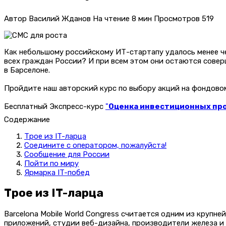
Автор
Василий Жданов
На чтение
8 мин
Просмотров
519
Как небольшому российскому ИТ-стартапу удалось менее чем
всех граждан России? И при всем этом они остаются сове
в Барселоне.
Пройдите наш авторский курс по выбору акций на фондов
Бесплатный Экспресс-курс
"
Оценка инвестиционных прое
Содержание
Трое из IT-ларца
Соедините с оператором, пожалуйста!
Сообщение для России
Пойти по миру
Ярмарка IT-побед
Трое из IT-ларца
Barcelona Mobile World Congress считается одним из круп
приложений, студии веб-дизайна, производители железа и в