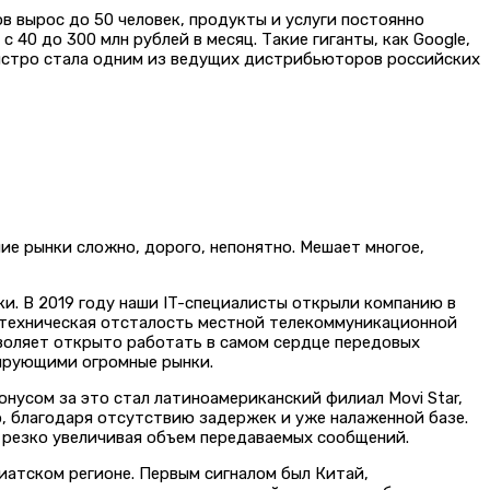
в вырос до 50 человек, продукты и услуги постоянно
40 до 300 млн рублей в месяц. Такие гиганты, как Google,
я быстро стала одним из ведущих дистрибьюторов российских
ие рынки сложно, дорого, непонятно. Мешает многое,
ки. В 2019 году наши IT-специалисты открыли компанию в
о техническая отсталость местной телекоммуникационной
зволяет открыто работать в самом сердце передовых
лирующими огромные рынки.
онусом за это стал латиноамериканский филиал Movi Star,
о, благодаря отсутствию задержек и уже налаженной базе.
 резко увеличивая объем передаваемых сообщений.
иатском регионе. Первым сигналом был Китай,