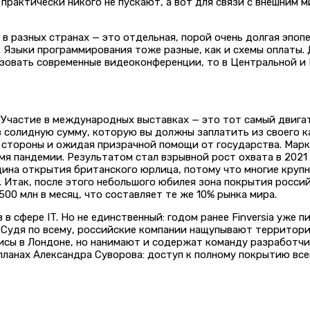
 практически никого не пускают, а вот для связи с внешним
 в разных странах — это отдельная, порой очень долгая эпо
. Языки программирования тоже разные, как и схемы оплаты.
зовать современные видеоконференции, то в Центральной и 
 Участие в международных выставках — это тот самый двига
 в солидную сумму, которую вы должны заплатить из своего 
стороны и ожидая призрачной помощи от государства. Марке
мя пандемии. Результатом стал взрывной рост охвата в 2021
щина открытия британского юрлица, потому что многие крупн
ой. Итак, после этого небольшого юбилея зона покрытия рос
00 млн в месяц, что составляет те же 10% рынка мира.
 сфере IT. Но не единственный: годом ранее Finversia уже пи
 Судя по всему, российские компании нащупывают территори
исы в Лондоне, но нанимают и содержат команду разработчи
ланах Александра Суворова: доступ к полному покрытию все