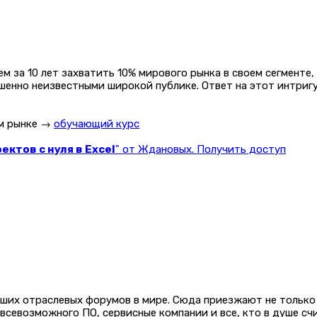
 за 10 лет захватить 10% мирового рынка в своем сегменте,
ршенно неизвестными широкой публике. Ответ на этот интри
ом рынке →
обучающий курс
ктов с нуля в Excel
" от Ждановых. Получить доступ
нейших отраслевых форумов в мире. Сюда приезжают не тольк
севозможного ПО, сервисные компании и все, кто в душе счи