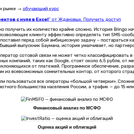
ом рынке →
обучающий курс
ктов с нуля в Excel
" от Ждановых. Получить доступ
о получить их количество крайне сложно. История Bringo нач
позволяющее клиенту эффективно определять тип SMS-сообще
 поставил перед собой амбициозную задачу – постараться к
 бывший выпускник Баумана, история умалчивает, но партнер
ператор сотовой связи не может четко классифицировать в 
компаний, таких как Google, стоят около 6,5 рубля, от мест
уклоняющихся от платежей. Программное обеспечение, разра
ам из всевозможных сомнительных контор, от которого стра
ли пользоваться все операторы «большой четверки». Сложне
лютного большинства населения России, а трафик — до 15 млн
Финансовый анализ по МСФО
Оценка акций и облигаций