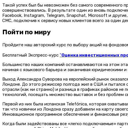
Такой успех был бы невозможен без самого современного п
совершенствовались. В результате один из вновь подключен
Facebook, Instagram, Telegram, Snapchat, Microsoft и дру
СМС, подключив к сервису новых клиентов всего за один де
Пойти по миру
Пройдите наш авторский курс по выбору акций на фондов
Бесплатный Экспресс-курс
"
Оценка инвестиционных прое
Большинство наших компаний останавливаются на этом этап
начиная с языкового барьера и заканчивая юридическими 
Выход Александра Суворова на европейский рынок оказался
Лондоне. До этого режиссер полгода жил в США и пытался
отрасли (как ни странно) и разница в графиках районов н
технологий, посещать множество выставок и без проблем 
Первой из них была испанская Telefónica, которая охватыв
так что новички из Лондона сразу добавили на карту своег
Инновационное программное обеспечение и финансовые рез
Когда были задействованы все «легко подключаемые» партн