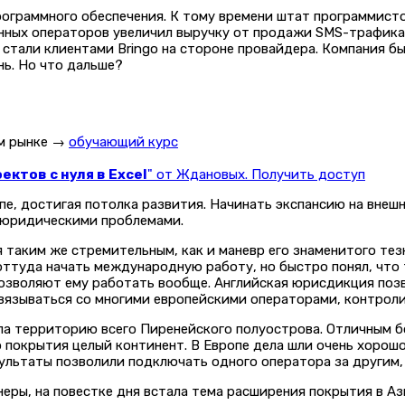
рограммного обеспечения. К тому времени штат программисто
ных операторов увеличил выручку от продажи SMS-трафика с 
гие, стали клиентами Bringo на стороне провайдера. Компани
нь. Но что дальше?
ом рынке →
обучающий курс
ктов с нуля в Excel
" от Ждановых. Получить доступ
е, достигая потолка развития. Начинать экспансию на внешн
и юридическими проблемами.
 таким же стремительным, как и маневр его знаменитого тез
 оттуда начать международную работу, но быстро понял, чт
е позволяют ему работать вообще. Английская юрисдикция по
связываться со многими европейскими операторами, контро
ала территорию всего Пиренейского полуострова. Отличным б
о покрытия целый континент. В Европе дела шли очень хорош
ультаты позволили подключать одного оператора за другим,
еры, на повестке дня встала тема расширения покрытия в Аз