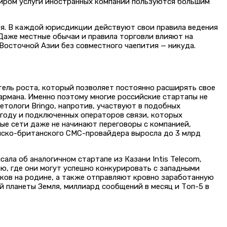
 миром услуги иностранных компаний пользуются большим
пея. В каждой юрисдикции действуют свои правила ведения
 Даже местные обычаи и правила торговли влияют на
Восточной Азии без совместного чаепития — никуда.
тель роста, который позволяет постоянно расширять свое
кармана. Именно поэтому многие российские стартапы не
тологи Bringo, напротив, участвуют в подобных
 году и подключенных операторов связи, которых
ые сети даже не начинают переговоры с компанией,
сийско-британского СМС-провайдера выросла до 3 млрд
сала об аналогичном стартапе из Казани Intis Telecom,
ю, где они могут успешно конкурировать с западными
ков на родине, а также отправляют кровно заработанную
й планеты Земля, миллиард сообщений в месяц и Топ-5 в