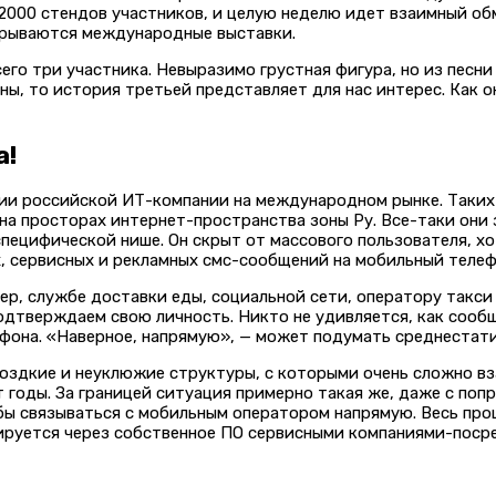
 2000 стендов участников, и целую неделю идет взаимный о
ткрываются международные выставки.
о три участника. Невыразимо грустная фигура, но из песни 
ны, то история третьей представляет для нас интерес. Как о
а!
ии российской ИТ-компании на международном рынке. Таких 
и на просторах интернет-пространства зоны Ру. Все-таки он
специфической нише. Он скрыт от массового пользователя, хо
х, сервисных и рекламных смс-сообщений на мобильный телеф
ер, службе доставки еды, социальной сети, оператору такси
подтверждаем свою личность. Никто не удивляется, как соо
ефона. «Наверное, напрямую», — может подумать среднестат
оздкие и неуклюжие структуры, с которыми очень сложно вз
годы. За границей ситуация примерно такая же, даже с поп
 бы связываться с мобильным оператором напрямую. Весь про
лируется через собственное ПО сервисными компаниями-поср