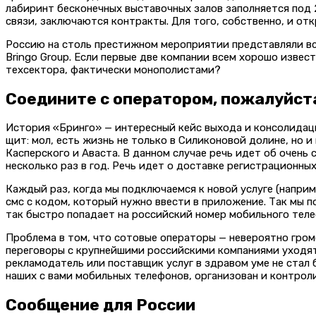
лабиринт бесконечных выставочных залов заполняется под
связи, заключаются контракты. Для того, собственно, и о
Россию на столь престижном мероприятии представляли всег
Bringo Group. Если первые две компании всем хорошо извест
техсектора, фактически монополистами?
Соедините с оператором, пожалуйст
История «Бринго» — интересный кейс выхода и консолидац
щит: мол, есть жизнь не только в Силиконовой долине, но 
Касперского и Аваста. В данном случае речь идет об очень 
несколько раз в год. Речь идет о доставке регистрационны
Каждый раз, когда мы подключаемся к новой услуге (наприм
смс с кодом, который нужно ввести в приложение. Так мы 
так быстро попадает на российский номер мобильного тел
Проблема в том, что сотовые операторы — невероятно гром
переговоры с крупнейшими российскими компаниями уходят 
рекламодатель или поставщик услуг в здравом уме не стал
наших с вами мобильных телефонов, организован и контро
Сообщение для России