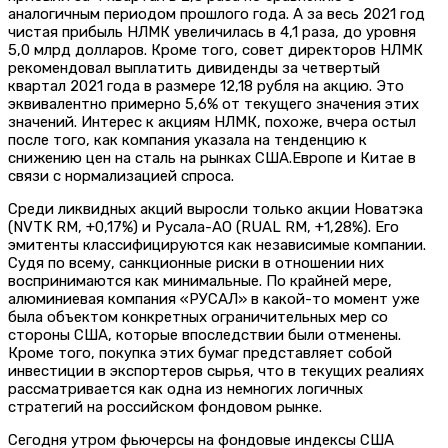
аналогичным периодом прошлого года. А за весь 2021 год
чистая прибыль НЛМК увеличилась в 4,1 раза, до уровня
5,0 млрд долларов. Кроме того, совет директоров НЛМК
рекомендовал выплатить дивиденды за четвертый
квартал 2021 года в размере 12,18 рубля на акцию. Это
эквивалентно примерно 5,6% от текущего значения этих
значений. Интерес к акциям НЛМК, похоже, вчера остыл
после того, как компания указала на тенденцию к
снижению цен на сталь на рынках США.Европе и Китае в
связи с нормализацией спроса.
Среди ликвидных акций выросли только акции Новатэка
(NVTK RM, +0,17%) и Русала-АО (RUAL RM, +1,28%). Его
эмитенты классифицируются как независимые компании.
Судя по всему, санкционные риски в отношении них
воспринимаются как минимальные. По крайней мере,
алюминиевая компания «РУСАЛ» в какой-то момент уже
была объектом конкретных ограничительных мер со
стороны США, которые впоследствии были отменены.
Кроме того, покупка этих бумаг представляет собой
инвестиции в экспортеров сырья, что в текущих реалиях
рассматривается как одна из немногих логичных
стратегий на российском фондовом рынке.
Сегодня утром фьючерсы на фондовые индексы США