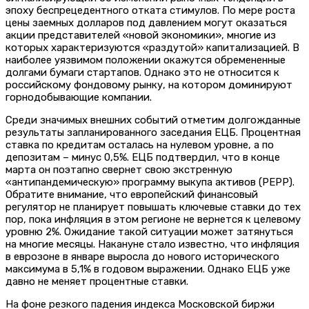
эпоху беспрецедентного отката стимулов. По мере роста
цены заемных долларов под давлением могут оказаться
акции представителей «новой экономики», многие из
которых характеризуются «раздутой» капитализацией. В
наиболее уязвимом положении окажутся обремененные
долгами бумаги стартапов. Однако это не относится к
российскому фондовому рынку, на котором доминируют
горнодобывающие компании.
Среди значимых внешних событий отметим долгожданные
результаты запланированного заседания ЕЦБ. Процентная
ставка по кредитам осталась на нулевом уровне, а по
депозитам – минус 0,5%. ЕЦБ подтвердил, что в конце
марта он поэтапно свернет свою экстренную
«антипандемическую» программу выкупа активов (PEPP).
Обратите внимание, что европейский финансовый
регулятор не планирует повышать ключевые ставки до тех
пор, пока инфляция в этом регионе не вернется к целевому
уровню 2%. Ожидание такой ситуации может затянуться
на многие месяцы. Накануне стало известно, что инфляция
в еврозоне в январе выросла до нового исторического
максимума в 5,1% в годовом выражении. Однако ЕЦБ уже
давно не меняет процентные ставки.
На фоне резкого падения индекса Московской биржи