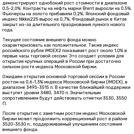
демонстрируют однобокий рост стоимости в диапазоне
0,5-2,0%. Контракты на нефть марки Brent выросли на 0,5%.
Фьючерсы на золото прибавили 0,2%. Японский фондовый
индекс Nikkei225 вырос на 0,7%. Фондовый рынок в Китае
закрыт из-за длительного празднования лунного нового
года.
Текущее состояние внешнего фонда можно
охарактеризовать как положительное. Также индекс
российского рубля IMOEX2 показывает рост около 1,0% в
первые часы торговой сессии. Это создает условия для
открытия крупных операций в России при достаточно
сильном росте индекса Московской биржи.
Ожидаем открытия основной торговой сессии в России
ростом на 0,6-1,3% индекса Московской биржи (IMOEX), в
диапазоне 3495-3515 п. В качестве ближайшей поддержки
выступят уровни 3480, 3470 п. Значительным
сопротивлением будут действовать отметки 3530, 3550
П.
После открытия с заметным ростом индекс Московской
биржи может продолжить коррекционный рост в районе
3520-3530 п., поддерживаемый улучшением состояния
внешнего фонда.