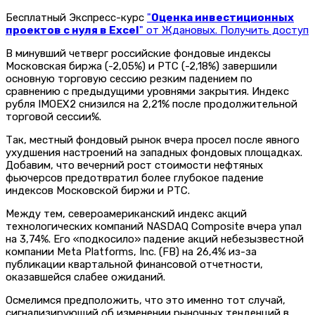
Бесплатный Экспресс-курс
"
Оценка инвестиционных
проектов с нуля в Excel
" от Ждановых. Получить доступ
В минувший четверг российские фондовые индексы
Московская биржа (-2,05%) и РТС (-2,18%) завершили
основную торговую сессию резким падением по
сравнению с предыдущими уровнями закрытия. Индекс
рубля IMOEX2 снизился на 2,21% после продолжительной
торговой сессии%.
Так, местный фондовый рынок вчера просел после явного
ухудшения настроений на западных фондовых площадках.
Добавим, что вечерний рост стоимости нефтяных
фьючерсов предотвратил более глубокое падение
индексов Московской биржи и РТС.
Между тем, североамериканский индекс акций
технологических компаний NASDAQ Composite вчера упал
на 3,74%. Его «подкосило» падение акций небезызвестной
компании Meta Platforms, Inc. (FB) на 26,4% из-за
публикации квартальной финансовой отчетности,
оказавшейся слабее ожиданий.
Осмелимся предположить, что это именно тот случай,
сигнализирующий об изменении рыночных тенденций в