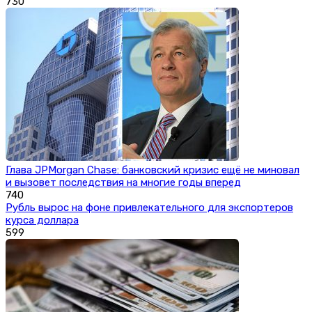
730
Глава JPMorgan Chase: банковский кризис ещё не миновал
и вызовет последствия на многие годы вперед
740
Рубль вырос на фоне привлекательного для экспортеров
курса доллара
599