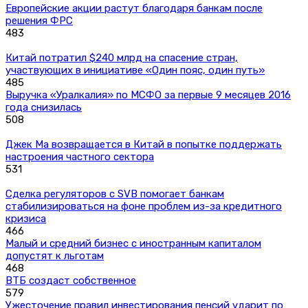
Европейские акции растут благодаря банкам после
решения ФРС
483
Китай потратил $240 млрд на спасение стран,
участвующих в инициативе «Один пояс, один путь»
485
Выручка «Уралкалия» по МСФО за первые 9 месяцев 2016
года снизилась
508
Джек Ма возвращается в Китай в попытке поддержать
настроения частного сектора
531
Сделка регуляторов с SVB помогает банкам
стабилизироваться на фоне проблем из-за кредитного
кризиса
466
Малый и средний бизнес с иностранным капиталом
допустят к льготам
468
ВТБ создаст собственное
579
Ужесточение правил инвестирования пенсий ударит по