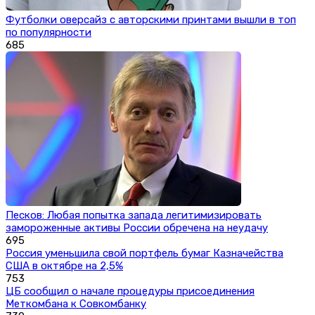
Футболки оверсайз с авторскими принтами вышли в топ
по популярности
685
Песков: Любая попытка запада легитимизировать
замороженные активы России обречена на неудачу
695
Россия уменьшила свой портфель бумаг Казначейства
США в октябре на 2,5%
753
ЦБ сообщил о начале процедуры присоединения
Меткомбана к Совкомбанку