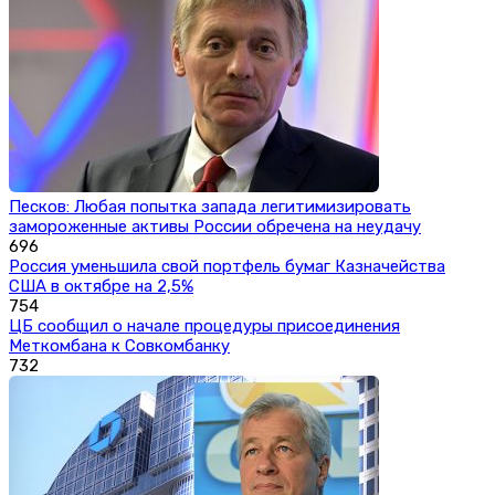
Песков: Любая попытка запада легитимизировать
замороженные активы России обречена на неудачу
696
Россия уменьшила свой портфель бумаг Казначейства
США в октябре на 2,5%
754
ЦБ сообщил о начале процедуры присоединения
Меткомбана к Совкомбанку
732