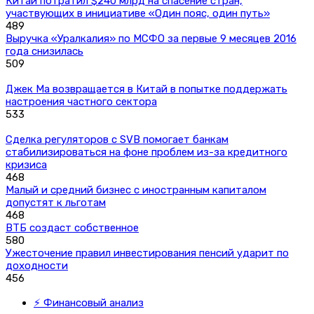
Китай потратил $240 млрд на спасение стран,
участвующих в инициативе «Один пояс, один путь»
489
Выручка «Уралкалия» по МСФО за первые 9 месяцев 2016
года снизилась
509
Джек Ма возвращается в Китай в попытке поддержать
настроения частного сектора
533
Сделка регуляторов с SVB помогает банкам
стабилизироваться на фоне проблем из-за кредитного
кризиса
468
Малый и средний бизнес с иностранным капиталом
допустят к льготам
468
ВТБ создаст собственное
580
Ужесточение правил инвестирования пенсий ударит по
доходности
456
⚡ Финансовый анализ