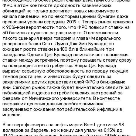
ФРС.В этом контексте доходность казначейских
облигаций не только достигает новых максимумов с
начала пандемии, но по некоторым ценным бумагам даже
превзошли уровни середины 2019 г. Теперь рынок привязан
к 90%-ной вероятности того, что ФРС повысит ставки на
50 базисных пунктов за раз в марте. О возможности
такого сценария вчера говорил и глава Федерального
резервного банка Сент-Луиса Джеймс Буллард: он
ожидает роста ставки на 100 б.п в ближайшие три
заседания. Однако Дж. Буллард не исключает повышения
ставки между встречами, поэтому повышать ставку сразу
на полпроцента не потребуется. Вчера Дж. Буллард
выразил серьезную обеспокоенность по поводу текущих
темпов роста цен, и инвесторы будут следить за
заявлениями других представителей ФРС в ближайшие
дни. Сегодня рынок также будет внимательно следить за
публикацией индекса потребительских настроений за
февраль от Мичиганского университета. В контексте
вчерашних ценовых данных особого внимания
заслуживают ожидания потребительской инфляции в
индексе.
В четверг фьючерсы на нефть марки Brent достигли 93
долларов за баррель, но к концу дня упали на 0,15% до
91,41 доллара за баррель. Ежемесячный отчет ОПЕК вчера