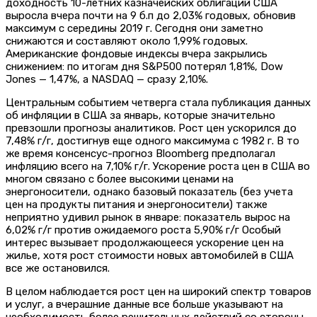
доходность 10-летних казначейских облигаций США
выросла вчера почти на 9 б.п до 2,03% годовых, обновив
максимум с середины 2019 г. Сегодня они заметно
снижаются и составляют около 1,99% годовых.
Американские фондовые индексы вчера закрылись
снижением: по итогам дня S&P500 потерял 1,81%, Dow
Jones — 1,47%, а NASDAQ — сразу 2,10%.
Центральным событием четверга стала публикация данных
об инфляции в США за январь, которые значительно
превзошли прогнозы аналитиков. Рост цен ускорился до
7,48% г/г, достигнув еще одного максимума с 1982 г. В то
же время консенсус-прогноз Bloomberg предполагал
инфляцию всего на 7,10% г/г. Ускорение роста цен в США во
многом связано с более высокими ценами на
энергоносители, однако базовый показатель (без учета
цен на продукты питания и энергоносители) также
неприятно удивил рынок в январе: показатель вырос на
6,02% г/г против ожидаемого роста 5,90% г/г Особый
интерес вызывает продолжающееся ускорение цен на
жилье, хотя рост стоимости новых автомобилей в США
все же остановился.
В целом наблюдается рост цен на широкий спектр товаров
и услуг, а вчерашние данные все больше указывают на
необходимость более решительных действий со стороны