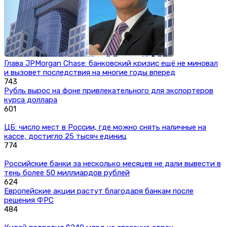
Глава JPMorgan Chase: банковский кризис ещё не миновал
и вызовет последствия на многие годы вперед
743
Рубль вырос на фоне привлекательного для экспортеров
курса доллара
601
ЦБ: число мест в России, где можно снять наличные на
кассе, достигло 25 тысяч единиц
774
Российские банки за несколько месяцев не дали вывести в
тень более 50 миллиардов рублей
624
Европейские акции растут благодаря банкам после
решения ФРС
484