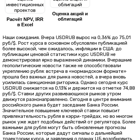
Оценка акций и
облигаций
Расчёт NPV, IRR
в Excel
Наши ожидания. Вчера USDRUB вырос на 0,36% до 75,01
руб/$. Рост курса в основном обусловлен публикацией
более высокой, чем ожидалось, инфляции в США: до
публикации ценовой статистики курс USDRUB не
демонстрировал ярко выраженной динамики. Вчерашние
геополитические новости также не способствовали
укреплению рубля: встреча в «нормандском формате»
прошла без важных для рынка новостей, а вчера вновь
усилилась санкционная риторика. Однако сегодня курс
USDRUB снижается на 0,13% и держится на отметке 74,88
руб/$. Ставки других развивающихся рынков утром
движутся разнонаправленно. Сегодня в центре внимания
российского рынка будет заседание Банка России.
Значительное повышение ключевой ставки повысит
привлекательность рубля в кэрри-трейдах, но во многом
рынок уже ждет подобных действий от регулятора. Более
важными для рубля могут быть обновленные прогнозы
Банка России, которые дадут сигналы о дальнейшей
траектории курса, и заявления о планах ЦБ возобновить