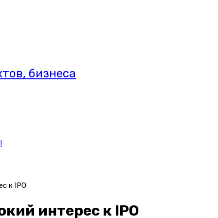
тов, бизнеса
l
с к IPO
окий интерес к IPO