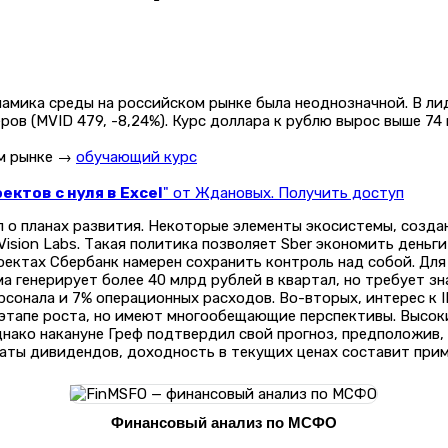
амика среды на российском рынке была неоднозначной. В ли
еров (MVID 479, -8,24%). Курс доллара к рублю вырос выше 74
ом рынке →
обучающий курс
ктов с нуля в Excel
" от Ждановых. Получить доступ
ал о планах развития. Некоторые элементы экосистемы, создан
Vision Labs. Такая политика позволяет Sber экономить деньг
ектах Сбербанк намерен сохранить контроль над собой. Для 
ма генерирует более 40 млрд рублей в квартал, но требует з
сонала и 7% операционных расходов. Во-вторых, интерес к I
 этапе роста, но имеют многообещающие перспективы. Высок
днако накануне Греф подтвердил свой прогноз, предположив, 
латы дивидендов, доходность в текущих ценах составит прим
Финансовый анализ по МСФО