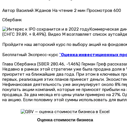
Автор
Василий Жданов
На чтение
2 мин
Просмотров
600
Сбербанк
Коммерческая дин
(СНГС 39,89, + 8,49%). Видео М возглавляет список аутсайд
Пройдите наш авторский курс по выбору акций на фондов
Бесплатный Экспресс-курс
"
Оценка инвестиционных прое
Глава Сбербанка (SBER 280.46, -1.46%) Герман Греф рассказ
Недавно в рамках этой стратегии уже была продана доля в 
приоритет на ближайшие два года. При этом в ключевых про
первых, реализация этих планов принесет деньги. Экосисте
Нефинансовая деятельность уже аккумулирует около 8% пер
покупать акции компаний, которые не приносят прибыли на
продавца. За два месяца его цены упали примерно на 27%. О
на акцию. Если половину этой суммы использовать для вып
Оценка стоимости бизнеса