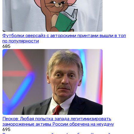
Футболки оверсайз с авторскими принтами вышли в топ
по популярности
685
Песков: Любая попытка запада легитимизировать
замороженные активы России обречена на неудачу
695