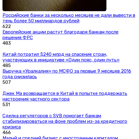
Российские банки за несколько месяцев не дали вывести в
тень более 50 миллиардов рублей
622
Европейские акции растут благодаря банкам после
решения ФРС
483
Китай потратил $240 млрд на спасение стран,
участвующих в инициативе «Один пояс, один путь»
485
Выручка «Уралкалия» по МСФО за первые 9 месяцев 2016
года снизилась
507
Джек Ма возвращается в Китай в попытке поддержать
настроения частного сектора
531
Сделка регуляторов с SVB помогает банкам
стабилизироваться на фоне проблем из-за кредитного
кризиса
466
Малый и средний бизнес с иностранным капиталом