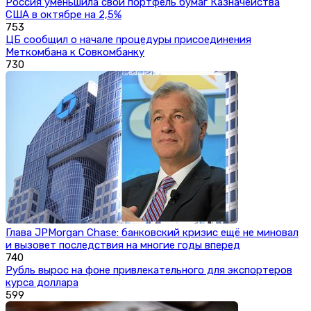
Россия уменьшила свой портфель бумаг Казначейства
США в октябре на 2,5%
753
ЦБ сообщил о начале процедуры присоединения
Меткомбана к Совкомбанку
730
Глава JPMorgan Chase: банковский кризис ещё не миновал
и вызовет последствия на многие годы вперед
740
Рубль вырос на фоне привлекательного для экспортеров
курса доллара
599