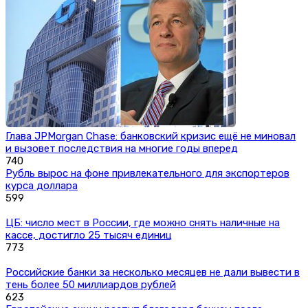
Глава JPMorgan Chase: банковский кризис ещё не миновал
и вызовет последствия на многие годы вперед
740
Рубль вырос на фоне привлекательного для экспортеров
курса доллара
599
ЦБ: число мест в России, где можно снять наличные на
кассе, достигло 25 тысяч единиц
773
Российские банки за несколько месяцев не дали вывести в
тень более 50 миллиардов рублей
623