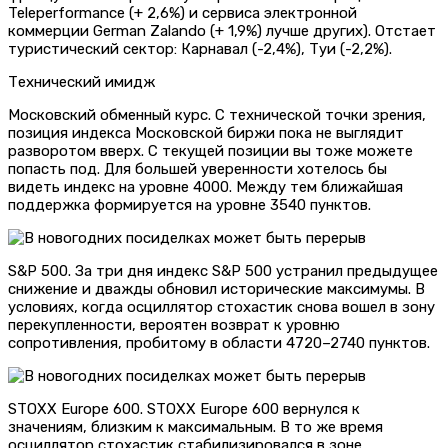
Teleperformance (+ 2,6%) и сервиса электронной
коммерции German Zalando (+ 1,9%) лучше других). Отстает
туристический сектор: Карнавал (-2,4%), Туи (-2,2%).
Технический имидж
Московский обменный курс. С технической точки зрения,
позиция индекса Московской биржи пока не выглядит
разворотом вверх. С текущей позиции вы тоже можете
попасть под. Для большей уверенности хотелось бы
видеть индекс на уровне 4000. Между тем ближайшая
поддержка формируется на уровне 3540 пунктов.
S&P 500. За три дня индекс S&P 500 устранил предыдущее
снижение и дважды обновил исторические максимумы. В
условиях, когда осциллятор стохастик снова вошел в зону
перекупленности, вероятен возврат к уровню
сопротивления, пробитому в области 4720–2740 пунктов.
STOXX Europe 600. STOXX Europe 600 вернулся к
значениям, близким к максимальным. В то же время
осциллятор стохастик стабилизировался в зоне