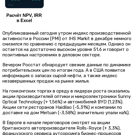
Расчёт NPV, IRR
в Excel
Опубликованный сегодня утром индекс производственной
активности в России (PMI) от IHS Markit в декабре немного
снизился по сравнению с предыдущим месяцем. Однако он
остается на достаточно высоком уровне 51,6 и говорит о
позитивных настроениях в деловом секторе.
Вечером Росстат обнародует свежие данные по динамике
потребительских цен по итогам года. А в США появится
информация о запасах сырой нефти, а также индекс
незавершенных продаж на рынке жилья.
На гонконгских торгах в среду в лидерах роста оказались
акции производителей оптики и микроэлектроники Sunny
Optical Technology (+ 1,56%) и автомобилей BYD (1,23%).
Акции сети ресторанов Haidilao (-5,31%) и компании по
доставке на дом Meituan (-3,58%) значительно упали на%).
В Европе в начале переговоров смотрят на акции
британского автопроизводителя Rolls-Royce (+ 3,3%),
французского сервиса аутсорсинга бизнес-процессов