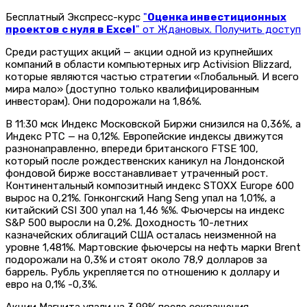
Бесплатный Экспресс-курс
"
Оценка инвестиционных
проектов с нуля в Excel
" от Ждановых. Получить доступ
Среди растущих акций — акции одной из крупнейших
компаний в области компьютерных игр Activision Blizzard,
которые являются частью стратегии «Глобальный. И всего
мира мало» (доступно только квалифицированным
инвесторам). Они подорожали на 1,86%.
В 11:30 мск Индекс Московской Биржи снизился на 0,36%, а
Индекс РТС — на 0,12%. Европейские индексы движутся
разнонаправленно, впереди британского FTSE 100,
который после рождественских каникул на Лондонской
фондовой бирже восстанавливает утраченный рост.
Континентальный композитный индекс STOXX Europe 600
вырос на 0,21%. Гонконгский Hang Seng упал на 1,01%, а
китайский CSI 300 упал на 1,46 %%. Фьючерсы на индекс
S&P 500 выросли на 0,2%. Доходность 10-летних
казначейских облигаций США осталась неизменной на
уровне 1,481%. Мартовские фьючерсы на нефть марки Brent
подорожали на 0,3% и стоят около 78,9 долларов за
баррель. Рубль укрепляется по отношению к доллару и
евро на 0,1% -0,3%.
Акции Магнита упали на 3,99% после сокращения