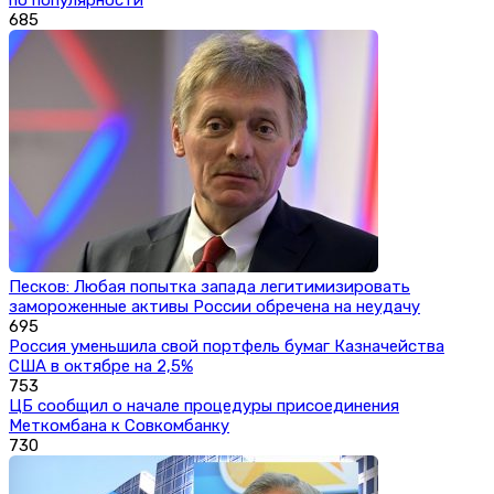
685
Песков: Любая попытка запада легитимизировать
замороженные активы России обречена на неудачу
695
Россия уменьшила свой портфель бумаг Казначейства
США в октябре на 2,5%
753
ЦБ сообщил о начале процедуры присоединения
Меткомбана к Совкомбанку
730