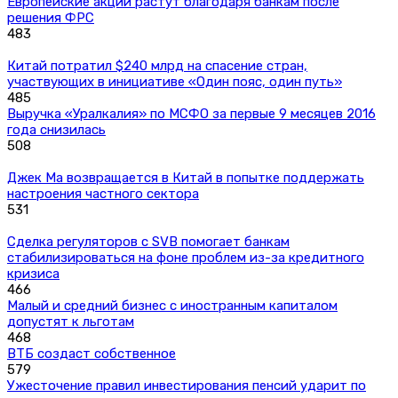
Европейские акции растут благодаря банкам после
решения ФРС
483
Китай потратил $240 млрд на спасение стран,
участвующих в инициативе «Один пояс, один путь»
485
Выручка «Уралкалия» по МСФО за первые 9 месяцев 2016
года снизилась
508
Джек Ма возвращается в Китай в попытке поддержать
настроения частного сектора
531
Сделка регуляторов с SVB помогает банкам
стабилизироваться на фоне проблем из-за кредитного
кризиса
466
Малый и средний бизнес с иностранным капиталом
допустят к льготам
468
ВТБ создаст собственное
579
Ужесточение правил инвестирования пенсий ударит по