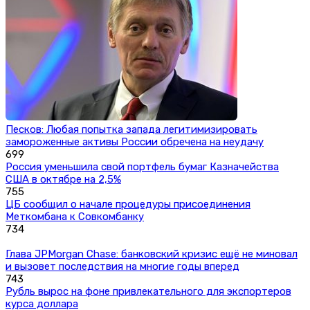
Песков: Любая попытка запада легитимизировать
замороженные активы России обречена на неудачу
699
Россия уменьшила свой портфель бумаг Казначейства
США в октябре на 2,5%
755
ЦБ сообщил о начале процедуры присоединения
Меткомбана к Совкомбанку
734
Глава JPMorgan Chase: банковский кризис ещё не миновал
и вызовет последствия на многие годы вперед
743
Рубль вырос на фоне привлекательного для экспортеров
курса доллара