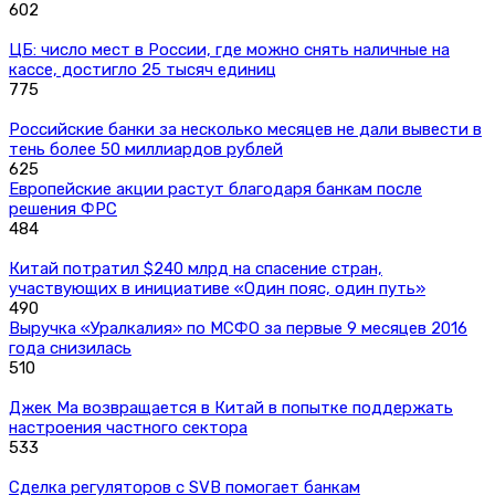
602
ЦБ: число мест в России, где можно снять наличные на
кассе, достигло 25 тысяч единиц
775
Российские банки за несколько месяцев не дали вывести в
тень более 50 миллиардов рублей
625
Европейские акции растут благодаря банкам после
решения ФРС
484
Китай потратил $240 млрд на спасение стран,
участвующих в инициативе «Один пояс, один путь»
490
Выручка «Уралкалия» по МСФО за первые 9 месяцев 2016
года снизилась
510
Джек Ма возвращается в Китай в попытке поддержать
настроения частного сектора
533
Сделка регуляторов с SVB помогает банкам