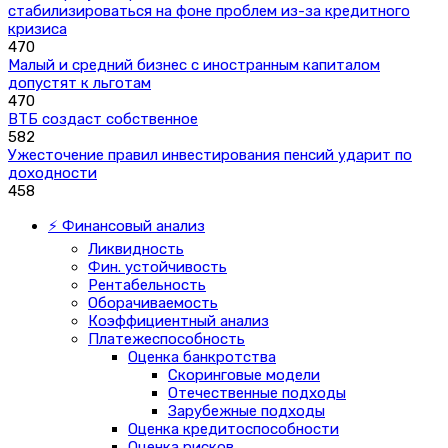
стабилизироваться на фоне проблем из-за кредитного
кризиса
470
Малый и средний бизнес с иностранным капиталом
допустят к льготам
470
ВТБ создаст собственное
582
Ужесточение правил инвестирования пенсий ударит по
доходности
458
⚡ Финансовый анализ
Ликвидность
Фин. устойчивость
Рентабельность
Оборачиваемость
Коэффициентный анализ
Платежеспособность
Оценка банкротства
Скоринговые модели
Отечественные подходы
Зарубежные подходы
Оценка кредитоспособности
Оценка рисков