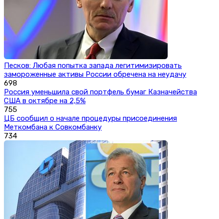
Песков: Любая попытка запада легитимизировать
замороженные активы России обречена на неудачу
698
Россия уменьшила свой портфель бумаг Казначейства
США в октябре на 2,5%
755
ЦБ сообщил о начале процедуры присоединения
Меткомбана к Совкомбанку
734