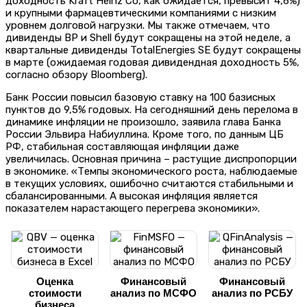
доходность Kraft Heinz Co, как ожидается, превысит 4,6%)
и крупными фармацевтическими компаниями с низким
уровнем долговой нагрузки. Мы также отмечаем, что
дивиденды BP и Shell будут сокращены на этой неделе, а
квартальные дивиденды TotalEnergies SE будут сокращены
в марте (ожидаемая годовая дивидендная доходность 5%,
согласно обзору Bloomberg).
Банк России повысил базовую ставку на 100 базисных
пунктов до 9,5% годовых. На сегодняшний день перелома в
динамике инфляции не произошло, заявила глава Банка
России Эльвира Набиуллина. Кроме того, по данным ЦБ
РФ, стабильная составляющая инфляции даже
увеличилась. Основная причина – растущие диспропорции
в экономике. «Темпы экономического роста, наблюдаемые
в текущих условиях, ошибочно считаются стабильными и
сбалансированными. А высокая инфляция является
показателем нарастающего перегрева экономики».
Оценка
Финансовый
Финансовый
стоимости
анализ по МСФО
анализ по РСБУ
бизнеса