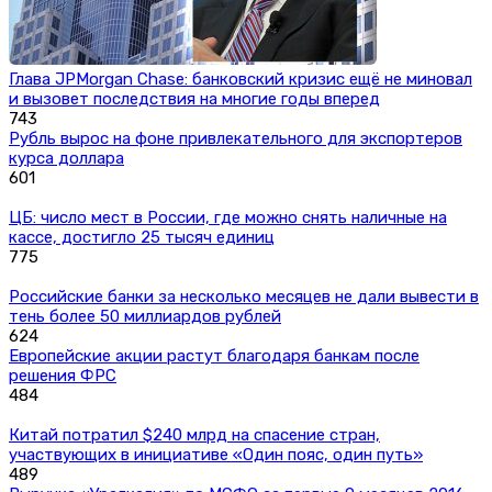
Глава JPMorgan Chase: банковский кризис ещё не миновал
и вызовет последствия на многие годы вперед
743
Рубль вырос на фоне привлекательного для экспортеров
курса доллара
601
ЦБ: число мест в России, где можно снять наличные на
кассе, достигло 25 тысяч единиц
775
Российские банки за несколько месяцев не дали вывести в
тень более 50 миллиардов рублей
624
Европейские акции растут благодаря банкам после
решения ФРС
484
Китай потратил $240 млрд на спасение стран,
участвующих в инициативе «Один пояс, один путь»
489