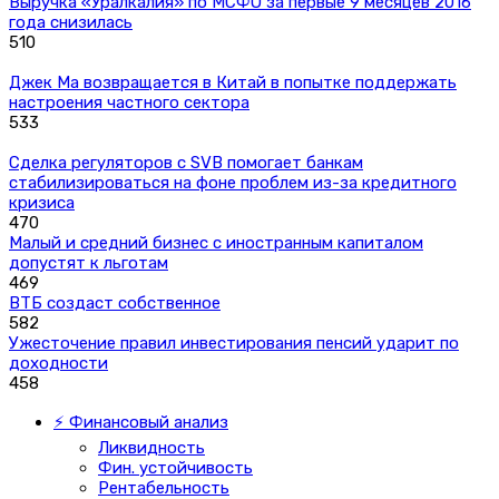
Выручка «Уралкалия» по МСФО за первые 9 месяцев 2016
года снизилась
510
Джек Ма возвращается в Китай в попытке поддержать
настроения частного сектора
533
Сделка регуляторов с SVB помогает банкам
стабилизироваться на фоне проблем из-за кредитного
кризиса
470
Малый и средний бизнес с иностранным капиталом
допустят к льготам
469
ВТБ создаст собственное
582
Ужесточение правил инвестирования пенсий ударит по
доходности
458
⚡ Финансовый анализ
Ликвидность
Фин. устойчивость
Рентабельность