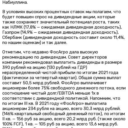
Набиуллина.
В условиях высоких процентных ставок мы полагаем, что
будет повышен спрос на дивидендные акции, которые
также сохраняют значительный потенциал роста, таких
как НЛМК (17,8% — ожидаемая дивидендная доходность),
Газпром (14,9% — ожидаемая дивидендная доходность),
Сбербанк (дивидендная доходность составит около 11,4%,
по нашим оценкам) и так далее.
Отметим, что недавно ФосАгро дала высокую
рекомендацию по дивидендам. Совет директоров
компании рекомендовал выплатить дивиденды в размере
390 рублей на акцию (130 рублей на ГДР)
нераспределенной чистой прибыли по итогам 2021 года
(фактически за четвертый квартал). Общая сумма выплат
составит 50,5 млрд рублей. ФосАгро выплачивает
акционерам более 75% свободного денежного потока, если
соотношение чистый долг/EBITDA меньше 1х в
соответствии с дивидендной политикой. Напомним, что
по итогам III кв. В 2021 году «ФосАгро» выплатила
акционерам 234 рубля на акцию, всего 30,3 млрд рублей.
(146% квартальный свободный денежный поток), по итогам
II кв. — 156 руб за акцию, всего 20,2 млрд руб. (также около
100% FCF), 1 кв. — 105 руб за акцию, всего 13,6 млрд руб.