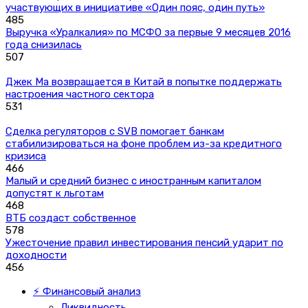
участвующих в инициативе «Один пояс, один путь»
485
Выручка «Уралкалия» по МСФО за первые 9 месяцев 2016
года снизилась
507
Джек Ма возвращается в Китай в попытке поддержать
настроения частного сектора
531
Сделка регуляторов с SVB помогает банкам
стабилизироваться на фоне проблем из-за кредитного
кризиса
466
Малый и средний бизнес с иностранным капиталом
допустят к льготам
468
ВТБ создаст собственное
578
Ужесточение правил инвестирования пенсий ударит по
доходности
456
⚡ Финансовый анализ
Ликвидность