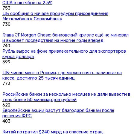
США в октябре на 2,5%
753
ЦБ сообщил о начале процедуры присоединения
Меткомбана к Совкомбанку
730
Глава JPMorgan Chase: банковский кризис ещё не миновал
и вызовет последствия на многие годы вперед
740
Рубль вырос на фоне привлекательного для экспортеров
курса доллара
599
ЦБ: число мест в России, где можно снять наличные на
кассе, достигло 25 тысяч единиц
773
Российские банки за несколько месяцев не дали вывести в
тень более 50 миллиардов рублей
622
Европейские акции растут благодаря банкам после
решения ФРС
483
Китай потратил $240 млрд на спасение стран,