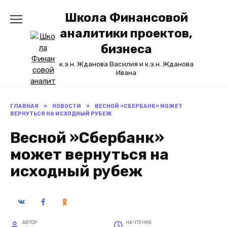
Перейти
Школа Финансовой
к
содержанию
аналитики проектов,
бизнеса
к.э.н. Жданова Василия и к.э.н. Жданова
Ивана
ГЛАВНАЯ
»
НОВОСТИ
»
ВЕСНОЙ »СБЕРБАНК» МОЖЕТ
ВЕРНУТЬСЯ НА ИСХОДНЫЙ РУБЕЖ
Весной »Сбербанк»
может вернуться на
исходный рубеж
АВТОР
НА ЧТЕНИЕ