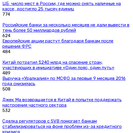
ЦБ: число мест в России, где можно снять наличные на
кассе, достигло 25 тысяч единиц
774
Российские банки за несколько месяцев не дали вывести в
тень более 50 миллиардов рублей
624
Европейские акции растут благодаря банкам после
решения ФРС
484
Китай потратил $240 млрд на спасение стран,
участвующих в инициативе «Один пояс, один путь»
489
Выручка «Уралкалия» по МСФО за первые 9 месяцев 2016
года снизилась
508
Джек Ма возвращается в Китай в попытке поддержать
настроения частного сектора
532
Сделка регуляторов с SVB помогает банкам
стабилизироваться на фоне проблем из-за кредитного
кризиса