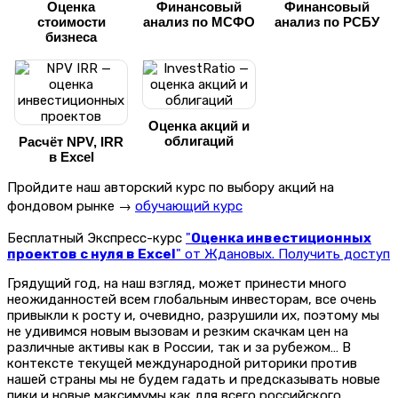
Оценка
Финансовый
Финансовый
стоимости
анализ по МСФО
анализ по РСБУ
бизнеса
Оценка акций и
облигаций
Расчёт NPV, IRR
в Excel
Пройдите наш авторский курс по выбору акций на
фондовом рынке →
обучающий курс
Бесплатный Экспресс-курс
"
Оценка инвестиционных
проектов с нуля в Excel
" от Ждановых. Получить доступ
Грядущий год, на наш взгляд, может принести много
неожиданностей всем глобальным инвесторам, все очень
привыкли к росту и, очевидно, разрушили их, поэтому мы
не удивимся новым вызовам и резким скачкам цен на
различные активы как в России, так и за рубежом… В
контексте текущей международной риторики против
нашей страны мы не будем гадать и предсказывать новые
пики и новые максимумы как для всего российского