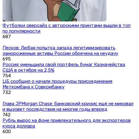
Футболки оверсайз с авторскими принтами вышли в топ
по популярности
687
Песков: Любая попытка запада легитимизировать
замороженные активы России обречена на неудачу
695
Россия уменьшила свой портфель бумаг Казначейства
США в октябре на 2,5%
754
ЦБ сообщил о начале процедуры присоединения
Меткомбана к Совкомбанку
732
Глава JPMorgan Chase: банковский кризис ещё не миновал
и вызовет последствия на многие годы вперед
742
Рубль вырос на фоне привлекательного для экспортеров
курса доллара
600