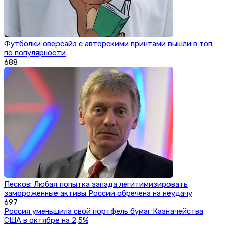
Футболки оверсайз с авторскими принтами вышли в топ
по популярности
688
Песков: Любая попытка запада легитимизировать
замороженные активы России обречена на неудачу
697
Россия уменьшила свой портфель бумаг Казначейства
США в октябре на 2,5%