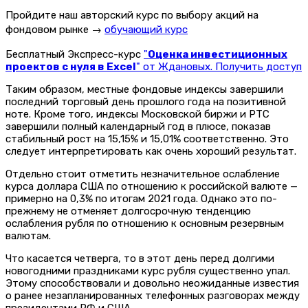
Пройдите наш авторский курс по выбору акций на
фондовом рынке →
обучающий курс
Бесплатный Экспресс-курс
"
Оценка инвестиционных
проектов с нуля в Excel
" от Ждановых. Получить доступ
Таким образом, местные фондовые индексы завершили
последний торговый день прошлого года на позитивной
ноте. Кроме того, индексы Московской биржи и РТС
завершили полный календарный год в плюсе, показав
стабильный рост на 15,15% и 15,01% соответственно. Это
следует интерпретировать как очень хороший результат.
Отдельно стоит отметить незначительное ослабление
курса доллара США по отношению к российской валюте —
примерно на 0,3% по итогам 2021 года. Однако это по-
прежнему не отменяет долгосрочную тенденцию
ослабления рубля по отношению к основным резервным
валютам.
Что касается четверга, то в этот день перед долгими
новогодними праздниками курс рубля существенно упал.
Этому способствовали и довольно неожиданные известия
о ранее незапланированных телефонных разговорах между
президентами РФ и США.