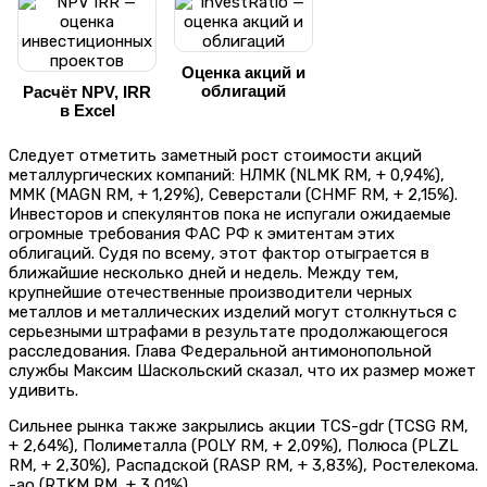
Оценка акций и
облигаций
Расчёт NPV, IRR
в Excel
Следует отметить заметный рост стоимости акций
металлургических компаний: НЛМК (NLMK RM, + 0,94%),
ММК (MAGN RM, + 1,29%), Северстали (CHMF RM, + 2,15%).
Инвесторов и спекулянтов пока не испугали ожидаемые
огромные требования ФАС РФ к эмитентам этих
облигаций. Судя по всему, этот фактор отыграется в
ближайшие несколько дней и недель. Между тем,
крупнейшие отечественные производители черных
металлов и металлических изделий могут столкнуться с
серьезными штрафами в результате продолжающегося
расследования. Глава Федеральной антимонопольной
службы Максим Шаскольский сказал, что их размер может
удивить.
Сильнее рынка также закрылись акции TCS-gdr (TCSG RM,
+ 2,64%), Полиметалла (POLY RM, + 2,09%), Полюса (PLZL
RM, + 2,30%), Распадской (RASP RM, + 3,83%), Ростелекома.
-ao (RTKM RM, + 3,01%).