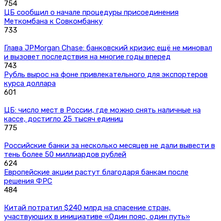
754
ЦБ сообщил о начале процедуры присоединения
Меткомбана к Совкомбанку
733
Глава JPMorgan Chase: банковский кризис ещё не миновал
и вызовет последствия на многие годы вперед
743
Рубль вырос на фоне привлекательного для экспортеров
курса доллара
601
ЦБ: число мест в России, где можно снять наличные на
кассе, достигло 25 тысяч единиц
775
Российские банки за несколько месяцев не дали вывести в
тень более 50 миллиардов рублей
624
Европейские акции растут благодаря банкам после
решения ФРС
484
Китай потратил $240 млрд на спасение стран,
участвующих в инициативе «Один пояс, один путь»