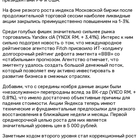
На фоне резкого роста индекса Московской биржи после
продолжительной торговой сессии наиболее ликвидные
акции закрылись преимущественно повышением на 1-3%.
Среди голубых фишек значительно сильнее рынка
торговались Yandex clA (YNDX RM, + 3,41%). Интерес к ним
сильно подогрел новость о том, что международное
рейтинговое агентство Fitch присвоило ИТ-холдингу
долгосрочный рейтинг дефолта эмитента «BBB» со
«стабильным» прогнозом. Агентство отмечает, что
эмитенту удалось создать большой денежный поток,
который позволяет ему активно инвестировать в
развитие бизнеса в смежных отраслях.
Добавим, что с середины ноября данные акции были
«незаслуженно» перепроданы вслед за ВК-гдр (VKCO RM, +
0,81%), что имело достаточно объективные причины для
падения стоимости. Акции Яндекса теперь имеют
технические и фундаментальные предпосылки для резкого
восстановления в ближайшие недели и месяцы. Первой
среднесрочной целью роста для них является
значительный уровень цен в 5 000 рублей.
Заметным ходом второго уровня стал коррекционный рост