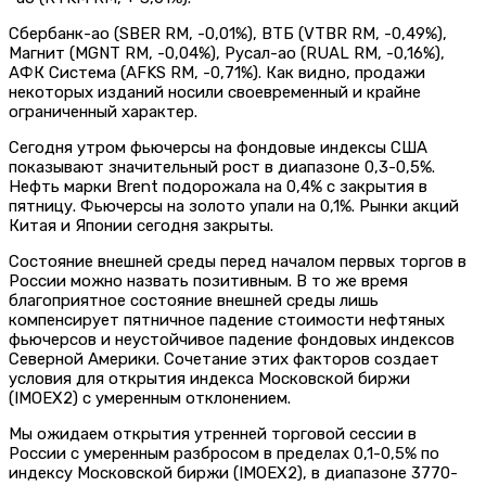
Сбербанк-ао (SBER RM, -0,01%), ВТБ (VTBR RM, -0,49%),
Магнит (MGNT RM, -0,04%), Русал-ао (RUAL RM, -0,16%),
АФК Система (AFKS RM, -0,71%). Как видно, продажи
некоторых изданий носили своевременный и крайне
ограниченный характер.
Сегодня утром фьючерсы на фондовые индексы США
показывают значительный рост в диапазоне 0,3-0,5%.
Нефть марки Brent подорожала на 0,4% с закрытия в
пятницу. Фьючерсы на золото упали на 0,1%. Рынки акций
Китая и Японии сегодня закрыты.
Состояние внешней среды перед началом первых торгов в
России можно назвать позитивным. В то же время
благоприятное состояние внешней среды лишь
компенсирует пятничное падение стоимости нефтяных
фьючерсов и неустойчивое падение фондовых индексов
Северной Америки. Сочетание этих факторов создает
условия для открытия индекса Московской биржи
(IMOEX2) с умеренным отклонением.
Мы ожидаем открытия утренней торговой сессии в
России с умеренным разбросом в пределах 0,1-0,5% по
индексу Московской биржи (IMOEX2), в диапазоне 3770-