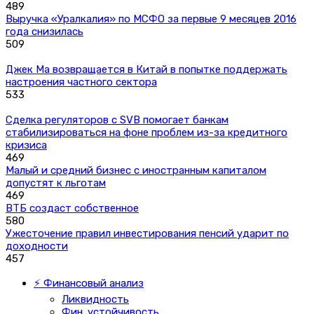
489
Выручка «Уралкалия» по МСФО за первые 9 месяцев 2016
года снизилась
509
Джек Ма возвращается в Китай в попытке поддержать
настроения частного сектора
533
Сделка регуляторов с SVB помогает банкам
стабилизироваться на фоне проблем из-за кредитного
кризиса
469
Малый и средний бизнес с иностранным капиталом
допустят к льготам
469
ВТБ создаст собственное
580
Ужесточение правил инвестирования пенсий ударит по
доходности
457
⚡ Финансовый анализ
Ликвидность
Фин. устойчивость