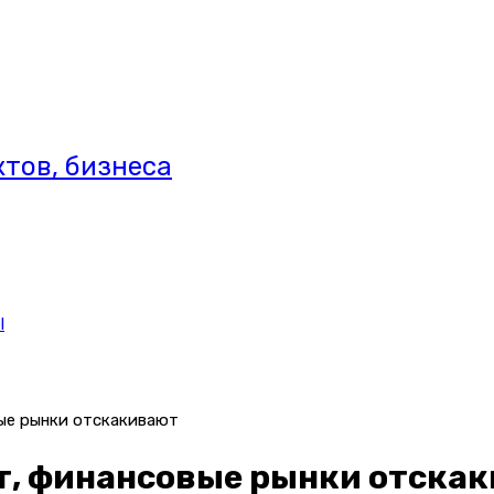
тов, бизнеса
l
ые рынки отскакивают
т, финансовые рынки отска