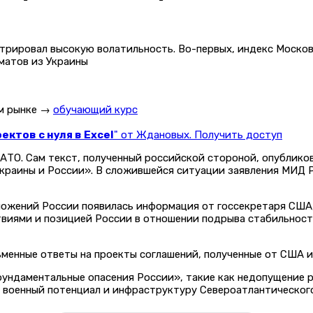
трировал высокую волатильность. Во-первых, индекс Моско
матов из Украины
ом рынке →
обучающий курс
ктов с нуля в Excel
" от Ждановых. Получить доступ
АТО. Сам текст, полученный российской стороной, опубликов
раины и России». В сложившейся ситуации заявления МИД Р
ожений России появилась информация от госсекретаря США,
твиями и позицией России в отношении подрыва стабильност
менные ответы на проекты соглашений, полученные от США и
фундаментальные опасения России», такие как недопущение 
 военный потенциал и инфраструктуру Североатлантического 