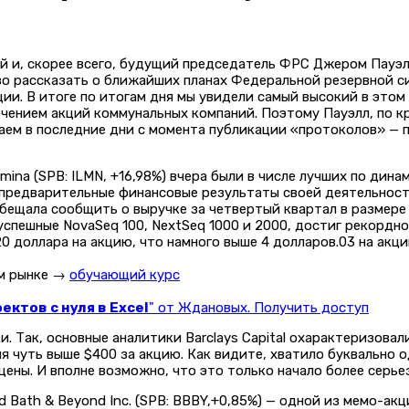
 и, скорее всего, будущий председатель ФРС Джером Пауэлл, 
иво рассказать о ближайших планах Федеральной резервной с
ии. В итоге по итогам дня мы увидели самый высокий в этом 
чением акций коммунальных компаний. Поэтому Пауэлл, по кр
аем в последние дни с момента публикации «протоколов» — 
mina (SPB: ILMN, +16,98%) вчера были в числе лучших по дин
предварительные финансовые результаты своей деятельности 
ообещала сообщить о выручке за четвертый квартал в размере
спешные NovaSeq 100, NextSeq 1000 и 2000, достиг рекордно в
20 доллара на акцию, что намного выше 4 долларов.03 на акц
ом рынке →
обучающий курс
ктов с нуля в Excel
" от Ждановых. Получить доступ
и. Так, основные аналитики Barclays Capital охарактеризова
я чуть выше $400 за акцию. Как видите, хватило буквально о
ны. И вполне возможно, что это только начало более серьез
 Bath & Beyond Inc. (SPB: BBBY,+0,85%) — одной из мемо-акц