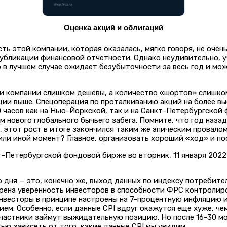
Оценка акций и облигаций
 этой компании, которая оказалась, мягко говоря, не очень.
публикации финансовой отчетности. Однако неудивительно, 
о в лучшем случае ожидает безубыточности за весь год и мо
кции компании слишком дешевы, а количество «шортов» слишк
ции выше. Спецоперация по проталкиванию акций на более вы
0 часов как на Нью-Йоркской, так и на Санкт-Петербургской
 нового глобального бычьего забега. Помните, что год назад
а, этот рост в итоге закончился таким же эпическим провалом
т или иной момент? Главное, организовать хороший «ход» и п
Петербургской фондовой бирже во вторник, 11 января 2022 г.
 дня — это, конечно же, выход данных по индексу потребител
оверена уверенность инвесторов в способности ФРС контроли
Инвесторы в принципе настроены на 7-процентную инфляцию 
ем. Особенно, если данные CPI вдруг окажутся еще хуже, че
участники займут выжидательную позицию. Но после 16-30 м
ью зависеть от того, какие данные CPI мы увидим.