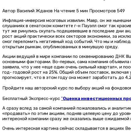
Автор
Василий Жданов
На чтение
5 мин
Просмотров
549
Инфляция-инверсия мозговых извилин. Мавр, он же нынешний
слушаниях в сенатском комитете г-н Пауэлл смог так крас
тут же ринулись скупать подешевевшие в последние дни акц
рост акций практически всех секторов экономики, за исклю
смог переломить негативный ход событий. Что мы и наблюд
открытым рынкам, опубликованных в минувшую среду.
Акции ведущей в мире компании по секвенированию ДНК Illu
основными факторами. Во-первых, сама компания объявила 
заявила, что у нее «еще один очень сильный квартал», и п
год- годовой рост на 25%. Общий объем поставок, включая у
прогнозирует, что в этом году она может заработать до 4,
Пройдите наш авторский курс по выбору акций на фондов
Бесплатный Экспресс-курс
"
Оценка инвестиционных прое
А сразу вслед за самой компанией пожаловались и аналитик
«продавать» по этим акциям, подняв целевую цену до уровн
интересной компании сразу же оказались выше ожидаемой це
Очень интересная картина сейчас складывается в акциях Bed