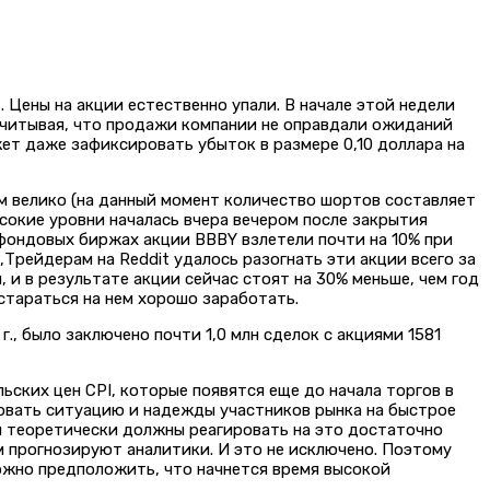
 Цены на акции естественно упали. В начале этой недели
учитывая, что продажи компании не оправдали ожиданий
жет даже зафиксировать убыток в размере 0,10 доллара на
ом велико (на данный момент количество шортов составляет
сокие уровни началась вчера вечером после закрытия
 фондовых биржах акции BBBY взлетели почти на 10% при
,Трейдерам на Reddit удалось разогнать эти акции всего за
, и в результате акции сейчас стоят на 30% меньше, чем год
остараться на нем хорошо заработать.
, было заключено почти 1,0 млн сделок с акциями 1581
ьских цен CPI, которые появятся еще до начала торгов в
ровать ситуацию и надежды участников рынка на быстрое
и теоретически должны реагировать на это достаточно
м прогнозируют аналитики. И это не исключено. Поэтому
ожно предположить, что начнется время высокой