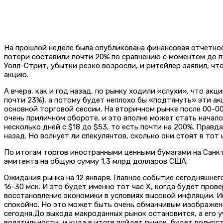
На прошлой неделе была опубликована финансовая отчетность
потери составили почти 20% по сравнению с моментом до 
Уолл-Стрит, убытки резко возросли, и ритейлер заявил, чт
акцию.
А вчера, как и год назад, по рынку ходили «слухи», что а
почти 23%), а потому будет неплохо бы «подтянуть» эти ак
основной торговой сессии. На вторичном рынке после 00-0
очень приличном обороте, и это вполне может стать началом
несколько дней с $18 до $53, то есть почти на 200%. Правд
назад. Но волнует ли спекулянтов, сколько они стоят в то
По итогам торгов иностранными ценными бумагами на Санкт-
эмитента на общую сумму 1,3 млрд долларов США.
Ожидания рынка на 12 января. Главное событие сегодняшнего
16-30 мск. И это будет именно тот час Х, когда будет пр
восстановление экономики в условиях высокой инфляции. 
спокойно. Но это может быть очень обманчивым изображени
сегодня,До выхода макроданных рынок остановится, а его 
волатильности, и куда в итоге пойдет рынок, будет полност