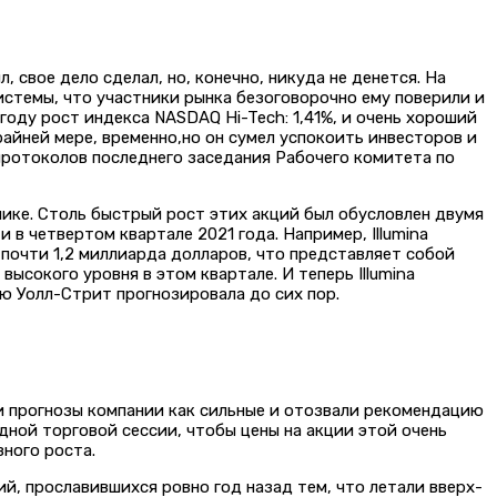
свое дело сделал, но, конечно, никуда не денется. На
истемы, что участники рынка безоговорочно ему поверили и
году рост индекса NASDAQ Hi-Tech: 1,41%, и очень хороший
айней мере, временно,но он сумел успокоить инвесторов и
протоколов последнего заседания Рабочего комитета по
амике. Столь быстрый рост этих акций был обусловлен двумя
в четвертом квартале 2021 года. Например, Illumina
 почти 1,2 миллиарда долларов, что представляет собой
ысокого уровня в этом квартале. И теперь Illumina
ию Уолл-Стрит прогнозировала до сих пор.
ли прогнозы компании как сильные и отозвали рекомендацию
дной торговой сессии, чтобы цены на акции этой очень
ного роста.
ий, прославившихся ровно год назад тем, что летали вверх-