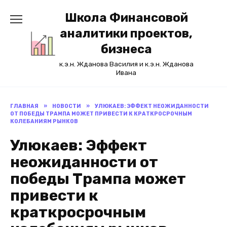
Перейти
Школа Финансовой
к
содержанию
аналитики проектов,
бизнеса
к.э.н. Жданова Василия и к.э.н. Жданова
Ивана
ГЛАВНАЯ
»
НОВОСТИ
»
УЛЮКАЕВ: ЭФФЕКТ НЕОЖИДАННОСТИ
ОТ ПОБЕДЫ ТРАМПА МОЖЕТ ПРИВЕСТИ К КРАТКРОСРОЧНЫМ
КОЛЕБАНИЯМ РЫНКОВ
Улюкаев: Эффект
неожиданности от
победы Трампа может
привести к
краткросрочным