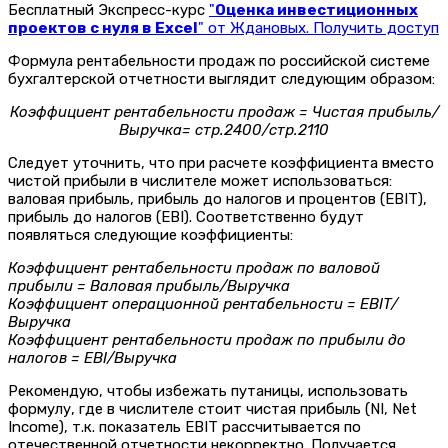
Бесплатный Экспресс-курс
"
Оценка инвестиционных
проектов с нуля в Excel
" от Ждановых. Получить доступ
Формула рентабельности продаж по российской системе
бухгалтерской отчетности выглядит следующим образом:
Коэффициент рентабельности продаж = Чистая прибыль/
Выручка= стр.2400/стр.2110
Следует уточнить, что при расчете коэффициента вместо
чистой прибыли в числителе может использоваться:
валовая прибыль, прибыль до налогов и процентов (EBIT),
прибыль до налогов (EBI). Соответственно будут
появляться следующие коэффициенты:
Коэффициент рентабельности продаж по валовой
прибыли = Валовая прибыль/Выручка
Коэффициент операционной рентабельности =
EBIT/
Выручка
Коэффициент рентабельности продаж по прибыли до
налогов =
EBI/Выручка
Рекомендую, чтобы избежать путаницы, использовать
формулу, где в числителе стоит чистая прибыль (NI, Net
Income), т.к. показатель EBIT рассчитывается по
отечественной отчетности некорректно. Получается