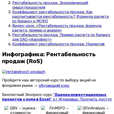
Рентабельность продаж. Экономический
смысл показателя
Коэффициент рентабельности продаж. Как
рассчитывается рентабельность? Формула расчета
по балансу и МСФО
Видео-урок: «Рентабельность продаж: формула
расчета, пример и анализ»
Рентабельности продаж. Пример расчета по балансу
для ОАО «Аэрофлот»
Коэффициент рентабельности продаж. Норматив
Инфографика: Рентабельность
продаж (RoS)
Пройдите наш авторский курс по выбору акций на
фондовом рынке →
обучающий курс
Бесплатный Экспресс-курс
"
Оценка инвестиционных
проектов с нуля в Excel
" от Ждановых. Получить доступ