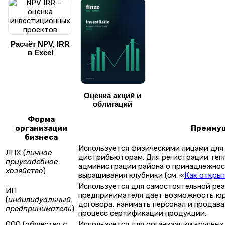
Расчёт NPV, IRR
в Excel
Оценка акций и
облигаций
Форма
организации
Преимущ
бизнеса
Используется физическими лицами для
ЛПХ (
личное
дистрибьюторам. Для регистрации тепл
приусадебное
администрации района о принадлежности
хозяйство
)
выращивания клубники (см. «
Как открыт
Используется для самостоятельной ре
ИП
предпринимателя дает возможность юр
(
индивидуальный
договора, нанимать персонал и продав
предприниматель
)
процесс сертификации продукции.
ООО (
общество с
Используется для организации крупных