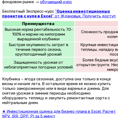
фондовом рынке →
обучающий курс
Бесплатный Экспресс-курс
"
Оценка инвестиционных
проектов с нуля в Excel
" от Ждановых. Получить доступ
Преимущества
Высокая норма рентабельность 70-
Сложность продажи
100% и маржи на килограмм
коли
выращенной клубники
Быстрая окупаемость затрат в
Крупные инвестици
течение первого сезона,
теплицы, наладку 
круглогодичный урожай
пос
Более бедные вкус
Защищенность урожая от
открытом грунте. Не
неблагоприятных погодных условий
микро
Клубника – ягода сезонная, доступна она только в конце
весны и начале лета. В остальное время ее можно купить
только замороженную или в виде варенья и джема. Для
снятия урожая в зимние периоды необходимо
оборудовать теплицу и закупить ремонтантные сорта с
нейтральным днем.
★ Инвестиционная оценка для бизнес-плана в Excel. Расчет
NPV, IRR, DPP, PI за 5 минут