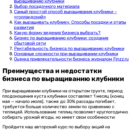
выращиванию клубники
Выбор посадочного материала
Самый простой способ выращивания клубники –
«голландский»
Как выращивать клубнику. Способы посадки и этапы
развития
Какую форму ведения бизнеса выбрать?
Бизнес по выращиванию клубники: создание
сбытовой сети
Рентабельность бизнеса по выращиванию клубники
Основные сложности при выращивании клубники
Оценка привлекательности бизнеса журналом Finzz.ru
Преимущества и недостатки
бизнеса по выращиванию клубники
При выращивании клубники на открытом грунте, период
плодоношения куста клубники составляет 1 месяц (конец
мая — начало июля), также до 30% рассады погибает,
требуется больше количество земли по сравнению с
теплицей. Использование теплиц позволяет круглогодично
собирать урожай ягоды, но имеет свои особенности:
Пройдите наш авторский курс по выбору акций на