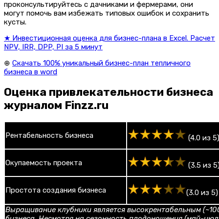
проконсультируйтесь с дачниками и фермерами, они
могут помочь вам избежать типовых ошибок и сохранить
кусты.
★ Инвестиционная оценка для бизнес-плана в Excel. Расчет
NPV, IRR, DPP, PI за 5 минут
⊕
Скачать 100% уникальный бизнес-план тепличного
бизнеса в word
Оценка привлекательности бизнеса
журналом Finzz.ru
Рентабельность бизнеса
(4.0 из 5
Окупаемость проекта
(3.5 из 5
Простота создания бизнеса
(3.0 из 5)
Выращивание клубники является высокрентабельным (~100
бизнеса. Несмотря на сезонность плодоношения (май-июл