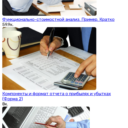
Функционально-стоимостной анализ. Пример. Кратко
59.9к.
Компоненты и формат отчета о прибылях и убытках
(Форма 2)
8к.