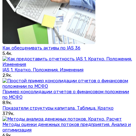
Как обесценивать активы по IAS 36
5.4к.
IAS 1. Кратко. Положения. Изменения
2.9к.
Пример консолидации отчетов о финансовом положении
по МСФО
8.9к.
Показатели структуры капитала. Таблица. Кратко
37.9к.
Методы оценки денежных потоков предприятия. Анализ и
оптимизация
6.9к.