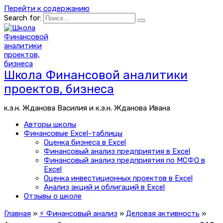
Перейти к содержанию
Search for:
Школа Финансовой аналитики
проектов, бизнеса
к.э.н. Жданова Василия и к.э.н. Жданова Ивана
Авторы школы
Финансовые Excel-таблицы
Оценка бизнеса в Excel
Финансовый анализ предприятия в Excel
Финансовый анализ предприятия по МСФО в
Excel
Оценка инвестиционных проектов в Excel
Анализ акций и облигаций в Excel
Отзывы о школе
Главная
»
⚡ Финансовый анализ
»
Деловая активность
»