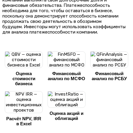
компании выполнять свои долгосрочные долги и
финансовые обязательства. Платежеспособность
необходима для того, чтобы оставаться в бизнесе,
поскольку она демонстрирует способность компании
продолжать свою деятельность в обозримом
будущем. Инвесторы могут использовать коэффициенты
для анализа платежеспособности компании.
Оценка
Финансовый
Финансовый
стоимости
анализ по МСФО
анализ по РСБУ
бизнеса
Оценка акций и
облигаций
Расчёт NPV, IRR
в Excel