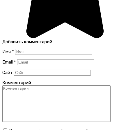
Добавить комментарий
Имя
*
Email
*
Сайт
Комментарий