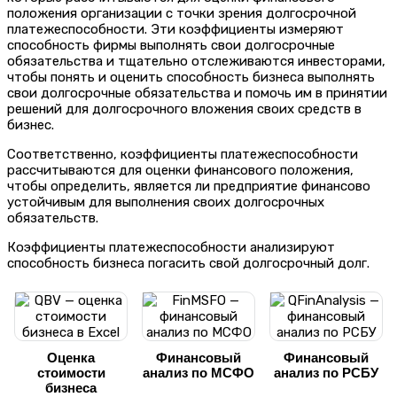
положения организации с точки зрения долгосрочной
платежеспособности. Эти коэффициенты измеряют
способность фирмы выполнять свои долгосрочные
обязательства и тщательно отслеживаются инвесторами,
чтобы понять и оценить способность бизнеса выполнять
свои долгосрочные обязательства и помочь им в принятии
решений для долгосрочного вложения своих средств в
бизнес.
Соответственно, коэффициенты платежеспособности
рассчитываются для оценки финансового положения,
чтобы определить, является ли предприятие финансово
устойчивым для выполнения своих долгосрочных
обязательств.
Коэффициенты платежеспособности анализируют
способность бизнеса погасить свой долгосрочный долг.
Оценка
Финансовый
Финансовый
стоимости
анализ по МСФО
анализ по РСБУ
бизнеса