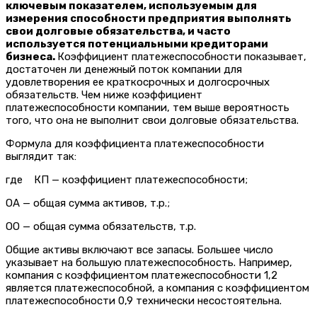
ключевым показателем, используемым для
измерения способности предприятия выполнять
свои долговые обязательства, и часто
используется потенциальными кредиторами
бизнеса.
Коэффициент платежеспособности показывает,
достаточен ли денежный поток компании для
удовлетворения ее краткосрочных и долгосрочных
обязательств. Чем ниже коэффициент
платежеспособности компании, тем выше вероятность
того, что она не выполнит свои долговые обязательства.
Формула для коэффициента платежеспособности
выглядит так:
где КП — коэффициент платежеспособности;
ОА — общая сумма активов, т.р.;
ОО — общая сумма обязательств, т.р.
Общие активы включают все запасы. Большее число
указывает на большую платежеспособность. Например,
компания с коэффициентом платежеспособности 1,2
является платежеспособной, а компания с коэффициентом
платежеспособности 0,9 технически несостоятельна.