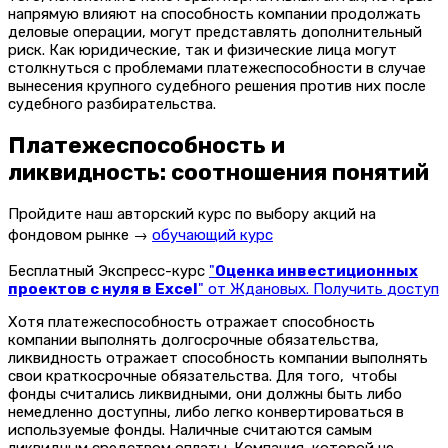
напрямую влияют на способность компании продолжать
деловые операции, могут представлять дополнительный
риск. Как юридические, так и физические лица могут
столкнуться с проблемами платежеспособности в случае
вынесения крупного судебного решения против них после
судебного разбирательства.
Платежеспособность и
ликвидность: соотношения понятий
Пройдите наш авторский курс по выбору акций на
фондовом рынке →
обучающий курс
Бесплатный Экспресс-курс
"
Оценка инвестиционных
проектов с нуля в Excel
" от Ждановых. Получить доступ
Хотя платежеспособность отражает способность
компании выполнять долгосрочные обязательства,
ликвидность отражает способность компании выполнять
свои краткосрочные обязательства. Для того, чтобы
фонды считались ликвидными, они должны быть либо
немедленно доступны, либо легко конвертироваться в
используемые фонды. Наличные считаются самым
ликвидным средством оплаты. Компания, которой не