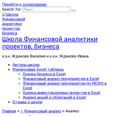
Перейти к содержанию
Search for:
Школа Финансовой аналитики
проектов, бизнеса
к.э.н. Жданова Василия и к.э.н. Жданова Ивана
Авторы школы
Финансовые Excel-таблицы
Оценка бизнеса в Excel
Финансовый анализ предприятия в Excel
Финансовый анализ предприятия по МСФО в
Excel
Оценка инвестиционных проектов в Excel
Анализ акций и облигаций в Excel
Отзывы о школе
Главная
»
⚡ Финансовый анализ
»
Анализ