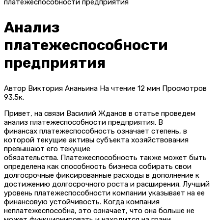
платежеспособности предприятия
Анализ
платежеспособности
предприятия
Автор
Виктория Ананьина
На чтение
12 мин
Просмотров
93.5к.
Привет, на связи Василий Жданов в статье проведем
анализ платежеспособности предприятия. В
финансах платежеспособность означает степень, в
которой текущие активы субъекта хозяйствования
превышают его текущие
обязательства. Платежеспособность также может быть
определена как способность бизнеса собирать свои
долгосрочные фиксированные расходы в дополнение к
достижению долгосрочного роста и расширения. Лучший
уровень платежеспособности компании указывает на ее
финансовую устойчивость. Когда компания
неплатежеспособна, это означает, что она больше не
может функционировать и находится на грани