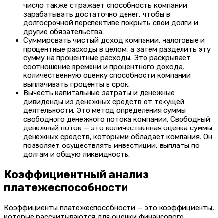
число также отражает способность компании
зарабатывать достаточно денег, чтобы в
долгосрочной перспективе покрыть свои долги и
другие обязательства.
Суммировать чистый доход компании, налоговые и
процентные расходы в целом, а затем разделить эту
сумму на процентные расходы. Это раскрывает
соотношение времени и процентного дохода,
количественную оценку способности компании
выплачивать проценты в срок.
Вычесть капитальные затраты и денежные
дивиденды из денежных средств от текущей
деятельности. Это метод определения суммы
свободного денежного потока компании. Свободный
денежный поток — это количественная оценка суммы
денежных средств, которыми обладает компания, Он
позволяет осуществлять инвестиции, выплаты по
долгам и общую ликвидность.
Коэффициентный анализ
платежеспособности
Коэффициенты платежеспособности — это коэффициенты,
которые рассчитываются для оценки финансового