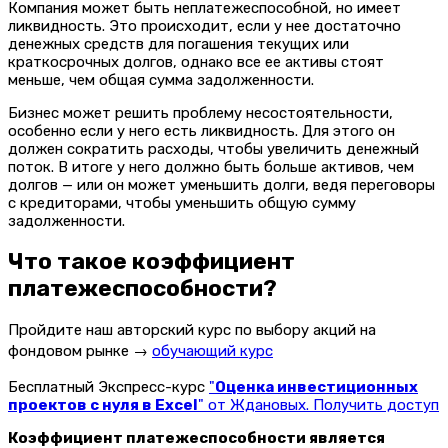
Компания может быть неплатежеспособной, но имеет
ликвидность. Это происходит, если у нее достаточно
денежных средств для погашения текущих или
краткосрочных долгов, однако все ее активы стоят
меньше, чем общая сумма задолженности.
Бизнес может решить проблему несостоятельности,
особенно если у него есть ликвидность. Для этого он
должен сократить расходы, чтобы увеличить денежный
поток. В итоге у него должно быть больше активов, чем
долгов — или он может уменьшить долги, ведя переговоры
с кредиторами, чтобы уменьшить общую сумму
задолженности.
Что такое коэффициент
платежеспособности?
Пройдите наш авторский курс по выбору акций на
фондовом рынке →
обучающий курс
Бесплатный Экспресс-курс
"
Оценка инвестиционных
проектов с нуля в Excel
" от Ждановых. Получить доступ
Коэффициент платежеспособности является