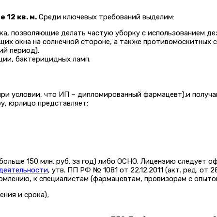
12 кв. м.
Среди ключевых требований выделим:
тка, позволяющие делать частую уборку с использованием д
их окна на солнечной стороне, а также противомоскитных с
ий период).
ции, бактерицидных ламп.
ри условии, что ИП – дипломированный фармацевт).и получа
у, юрлицо представляет:
ольше 150 млн. руб. за год) либо ОСНО. Лицензию следует о
деятельности
, утв. ПП РФ № 1081 от 22.12.2011 (акт. ред. от
лению, к специалистам (фармацевтам, провизорам с опытом
ния и срока);