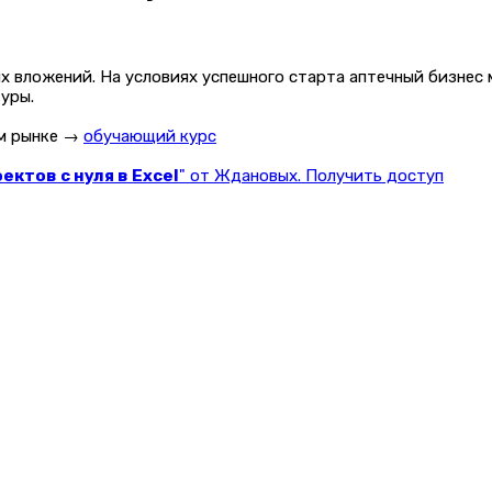
х вложений. На условиях успешного старта аптечный бизнес
уры.
ом рынке →
обучающий курс
ктов с нуля в Excel
" от Ждановых. Получить доступ