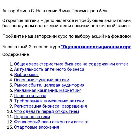
Автор
Амина С.
На чтение
8 мин
Просмотров
6.6к.
Открытие аптеки – дело нелегкое и требующее значительны
благополучном положении дел и наличии постоянной клиент
Пройдите наш авторский курс по выбору акций на фондов
Бесплатный Экспресс-курс
"
Оценка инвестиционных прое
Содержание
Общая характеристика бизнеса на содержании аптек
Актуальность аптечного бизнеса
Выбор мест
Основные функции аптеки
Рынок сбыта, целевая аудитория
Рекламная кампания, маркетинг
План открытия
Требования к помещению аптеки
Регистрация бизнеса, разрешения
Что сделать перед открытием
Персонал аптеки
Финансовый план открытия аптеки
Стартовые вложения