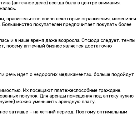
ика (аптечное дело) всегда была в центре внимания.
жалась.
ны, правительство ввело некоторые ограничения, изменился
ка. Большинство покупателей предпочитает покупать более
илась и в наше время даже возросла. Отсюда следует: темпы
ет, посему аптечный бизнес является достаточно
ли речь идет о недорогих медикаментах, больше подойдут
одимостью. Их посещают платежеспособные граждане,
ованных покупок. Для аренды помещения под аптеку нужно
 нужен) можно уменьшить арендную плату.
ное затишье – на летний период. Поэтому оптимальным