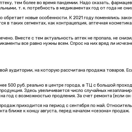
теку, тем более во время пандемии. Надо сказать, фармацевт
ными, т. к. потребность в медикаментах год от года не сни
о обретает новые особенности. К 2021 году поменялись зако
тся в таких сегментах, как контрацепция, аптечная космети
ечено. Вместе с тем актуальность аптек не пропала, не сниз
каменты все равно нужны всем. Спрос на них вряд ли исчезн
вой аудитории, на которую рассчитана продажа товаров. Ес
ее 500 руб. реально в центре города, в ТЦ с большой прох
продукция. Здесь увеличивается число случайных незапланир
на год с возможностью продления. За счет ремонта (если он
родаж приходится на период с сентября по май. Относитель
та ближе к концу августа, перед началом «сезона» продаж.