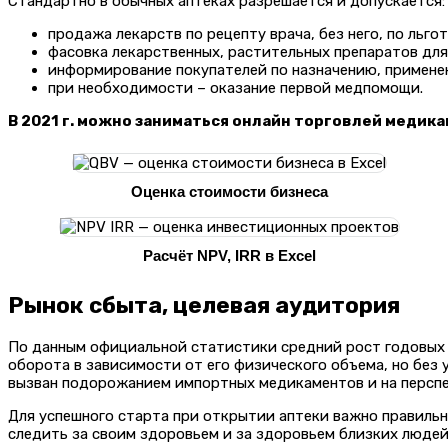
Стандартно в обычных аптеках разрешается и допускается:
продажа лекарств по рецепту врача, без него, по льго
фасовка лекарственных, растительных препаратов дл
информирование покупателей по назначению, применен
при необходимости – оказание первой медпомощи.
В 2021 г. можно заниматься онлайн торговлей медик
Оценка стоимости бизнеса
Расчёт NPV, IRR в Excel
Рынок сбыта, целевая аудитория
По данным официальной статистики средний рост годовых 
оборота в зависимости от его физического объема, но без 
вызван подорожанием импортных медикаментов и на перспе
Для успешного старта при открытии аптеки важно правиль
следить за своим здоровьем и за здоровьем близких людей,