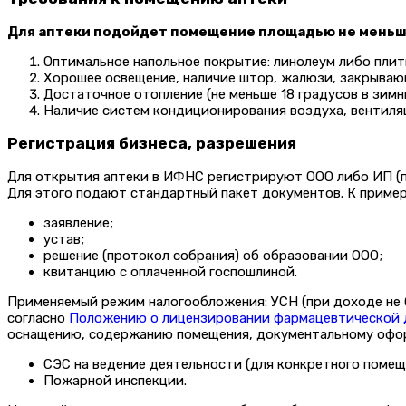
Для аптеки подойдет помещение площадью не меньше 
Оптимальное напольное покрытие: линолеум либо пли
Хорошее освещение, наличие штор, жалюзи, закрывающ
Достаточное отопление (не меньше 18 градусов в зимн
Наличие систем кондиционирования воздуха, вентиля
Регистрация бизнеса, разрешения
Для открытия аптеки в ИФНС регистрируют ООО либо ИП (п
Для этого подают стандартный пакет документов. К пример
заявление;
устав;
решение (протокол собрания) об образовании ООО;
квитанцию с оплаченной госпошлиной.
Применяемый режим налогообложения: УСН (при доходе не б
согласно
Положению о лицензировании фармацевтической 
оснащению, содержанию помещения, документальному оформ
СЭС на ведение деятельности (для конкретного помеще
Пожарной инспекции.