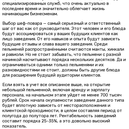
специализированных служб, что очень актуально в
последнее время и значительно облегчает жизнь
начинающим бизнесменам.
Выбор шеф-повара — самый серьезный и ответственный
шаг от вас как от руководителя. Этот человек и его блюда
будут ассоциироваться у ваших будущих клиентов как
лицо заведения. От его навыков и опыта будут зависеть
будущие отзывы и слава вашего заведения. Среди
пельменей распространёнными считаются манты, хинкали
и равиоли. Но не стоит забывать, что пельмени с разной
начинкой насчитывают порядка нескольких десятков. Да и
ограничиваться одними только пельменями и их
разновидностями не стоит, должны быть другие блюда
для расширения будущей аудитории клиентов.
Если взять в учет все описанное выше, на открытие
небольшой пельменной, включая аренду и зарплату
персонала, на начальном этапе уйдет не менее 700 тысяч
рублей. Срок начала окупаемости заведения данного типа
будет вплотную зависеть от месторасположения и
клиентской проходимости, в целом составляя период от
полугода до полутора лет. Рентабельность заведений
составит порядка 25-35%, а это довольно высокий
показатель.