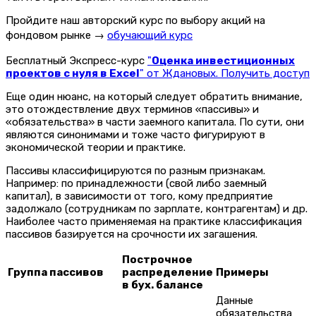
Пройдите наш авторский курс по выбору акций на
фондовом рынке →
обучающий курс
Бесплатный Экспресс-курс
"
Оценка инвестиционных
проектов с нуля в Excel
" от Ждановых. Получить доступ
Еще один нюанс, на который следует обратить внимание,
это отождествление двух терминов «пассивы» и
«обязательства» в части заемного капитала. По сути, они
являются синонимами и тоже часто фигурируют в
экономической теории и практике.
Пассивы классифицируются по разным признакам.
Например: по принадлежности (свой либо заемный
капитал), в зависимости от того, кому предприятие
задолжало (сотрудникам по зарплате, контрагентам) и др.
Наиболее часто применяемая на практике классификация
пассивов базируется на срочности их загашения.
Построчное
Группа пассивов
распределение
Примеры
в бух. балансе
Данные
обязательства