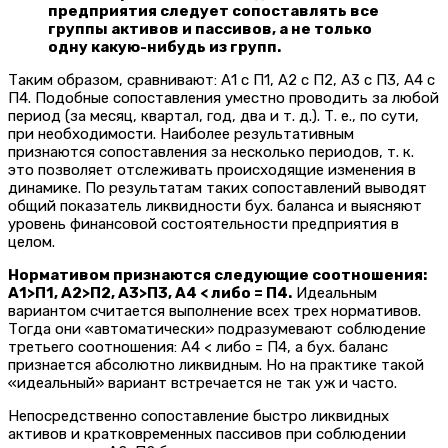
предприятия следует сопоставлять все
группы активов и пассивов, а не только
одну какую-нибудь из групп.
Таким образом, сравнивают: А1 с П1, А2 с П2, А3 с П3, А4 с
П4. Подобные сопоставления уместно проводить за любой
период (за месяц, квартал, год, два и т. д.). Т. е., по сути,
при необходимости. Наиболее результативным
признаются сопоставления за несколько периодов, т. к.
это позволяет отслеживать происходящие изменения в
динамике. По результатам таких сопоставлений выводят
общий показатель ликвидности бух. баланса и выясняют
уровень финансовой состоятельности предприятия в
целом.
Нормативом признаются следующие соотношения:
А1>П1, А2>П2, А3>П3, А4 < либо = П4.
Идеальным
вариантом считается выполнение всех трех нормативов.
Тогда они «автоматически» подразумевают соблюдение
третьего соотношения: А4 < либо = П4, а бух. баланс
признается абсолютно ликвидным. Но на практике такой
«идеальный» вариант встречается не так уж и часто.
Непосредственно сопоставление быстро ликвидных
активов и кратковременных пассивов при соблюдении