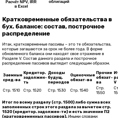
облигаций
Расчёт NPV, IRR
в Excel
Кратковременные обязательства в
бух. балансе: состав, построчное
распределение
Итак, кратковременные пассивы – это те обязательства,
которые загашаются за срок не более года. В форме
обновленного баланса они находят свое отражение в
Разделе V. Состав данного раздела и построчное
распределение пассивов выглядит следующим образом.
Кредитор.
Доходы
Прочие
И
Заемные
Оценочные
задолжен-
будущ.
обязат-
р
сред-ва
обязат-ва
ть
периодов
ва
V
Стр.
Ст
Стр. 1510
Стр. 1520
Стр. 1530
Стр. 1540
1550
1
Итог по всему разделу (стр. 1500) либо сумма всех
заполненных строк этого раздела за вычетом стр.
1520 (кредитор. задолжен-ти) и есть значение П2
(кратковременных пассивов).
Иными словами: