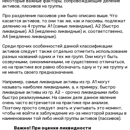
некоторые важные факторы, сопровождающие деление
активов, пассивов на группы.
Про разделение пассивов уже было описано выше. Что
касается активов, то они так же, как и пассивы, подлежат
делению на 4 группы: А1 (самые ликвидные), А2 (быстро
ликвидные). А3 (медленно ликвидные) и, соответственно,
А4 (медленно ликвидные).
Среди прочих особенностей данной классификации
активов следует также отдельно отметить использование
разных названий одних и тех же групп. Они могут быть
созвучными, синонимичными, не существенно отличаться,
но на практике все равно обозначать одну и ту же группу и
не менять своего предназначения.
Например, самые ликвидные активы из гр. А1 могут
называть наиболее ликвидными, а, к примеру, быстро
ликвидные активы из гр. А2 – срочно ликвидными либо
быстро реализуемыми. На самом деле данное явление
очень часто встречается на практике при анализе.
Поэтому просто следует знать и учитывать это момент,
чтобы не войти в заблуждение из-за некоторой разницы в
наименовании той либо иной группы активов (пассивов).
Важно! При оценке ликвидности