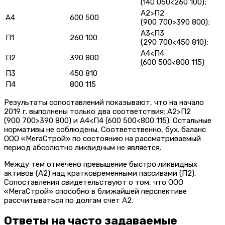
(140 050<260 100);
А2>П2
А4
600 500
(900 700>390 800);
А3<П3
П1
260 100
(290 700<450 810);
А4<П4
П2
390 800
(600 500<800 115)
П3
450 810
П4
800 115
Результаты сопоставлений показывают, что на начало
2019 г. выполнены только два соответствия: А2>П2
(900 700>390 800) и А4<П4 (600 500<800 115). Остальные
нормативы не соблюдены. Соответственно, бух. баланс
ООО «МегаСтрой» по состоянию на рассматриваемый
период абсолютно ликвидным не является.
Между тем отмечено превышение быстро ликвидных
активов (А2) над кратковременными пассивами (П2).
Сопоставления свидетельствуют о том, что ООО
«МегаСтрой» способно в ближайшей перспективе
рассчитываться по долгам счет А2.
Ответы на часто задаваемые