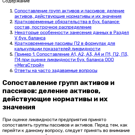
Содержание
Сопоставление групп активов и пассивов: деление
активов, действующие нормативы и их значения
Кратковременные обязательства в бух. балансе:
состав, построчное распределение
Некоторые особенности занесения данных в Раздел
V бух. баланса
Кратковременные пассивы П2 в формулах для
калькуляции показателей ликвидности
Пример 1. Сопоставление А1, А2, А3, А4 и П1, П2, П3,
П4 при оценке ликвидности бух. баланса ООО
«МегаСтрой»
Ответы на часто задаваемые вопросы
Сопоставление групп активов и
пассивов: деление активов,
действующие нормативы и их
значения
При оценке ликвидности предприятия принято
сопоставлять группы пассивов и активов. Перед тем, как
перейти к данному вопросу, следует принять во внимание