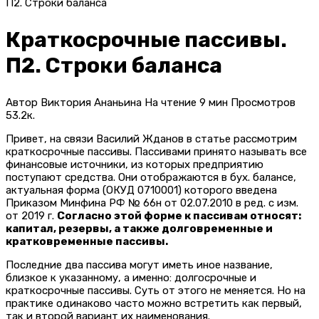
П2. Строки баланса
Краткосрочные пассивы.
П2. Строки баланса
Автор
Виктория Ананьина
На чтение
9 мин
Просмотров
53.2к.
Привет, на связи Василий Жданов в статье рассмотрим
краткосрочные пассивы. Пассивами принято называть все
финансовые источники, из которых предприятию
поступают средства. Они отображаются в бух. балансе,
актуальная форма (ОКУД 0710001) которого введена
Приказом Минфина РФ № 66н от 02.07.2010 в ред. с изм.
от 2019 г.
Согласно этой форме к пассивам относят:
капитал, резервы, а также долговременные и
кратковременные пассивы.
Последние два пассива могут иметь иное название,
близкое к указанному, а именно: долгосрочные и
краткосрочные пассивы. Суть от этого не меняется. Но на
практике одинаково часто можно встретить как первый,
так и второй вариант их наименования.