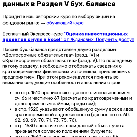
данных в Раздел V бух. баланса
Пройдите наш авторский курс по выбору акций на
фондовом рынке →
обучающий курс
Бесплатный Экспресс-курс
"
Оценка инвестиционных
проектов с нуля в Excel
" от Ждановых. Получить доступ
Пассив бух. баланса представлен двумя разделами:
«Долгосрочные обязательства» (разд. IV) и
«Краткосрочные обязательства» (разд. V). По последнему,
пятому разделу, необходимо отображать сведения о
кратковременных финансовых источниках, привлекаемых
предприятием. При этом рекомендуется принять во
внимание следующие особенности заполнения строк:
по стр. 1510 прописывают данные с использованием
сч. 66 и частично 67 (расчеты по кратковременным и
долговременным займам, кредитам);
в стр. 1520 указывают обобщенную сумму всех видов
кратковременной задолженности (данные по сч. 60,
62, 68, 69, 70, 71, 73, 75, 76).
стр. 1530 заполняется, если данный объект учета
признается согласно положениям бухучета;
по стр. 1540 показывают кредит. сальдо сч. 96;