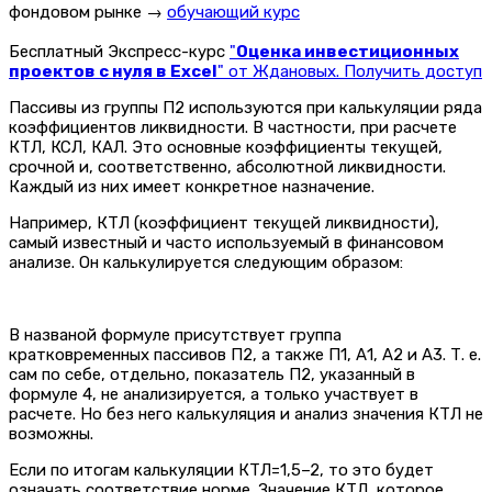
фондовом рынке →
обучающий курс
Бесплатный Экспресс-курс
"
Оценка инвестиционных
проектов с нуля в Excel
" от Ждановых. Получить доступ
Пассивы из группы П2 используются при калькуляции ряда
коэффициентов ликвидности. В частности, при расчете
КТЛ, КСЛ, КАЛ. Это основные коэффициенты текущей,
срочной и, соответственно, абсолютной ликвидности.
Каждый из них имеет конкретное назначение.
Например, КТЛ (коэффициент текущей ликвидности),
самый известный и часто используемый в финансовом
анализе. Он калькулируется следующим образом:
В названой формуле присутствует группа
кратковременных пассивов П2, а также П1, А1, А2 и А3. Т. е.
сам по себе, отдельно, показатель П2, указанный в
формуле 4, не анализируется, а только участвует в
расчете. Но без него калькуляция и анализ значения КТЛ не
возможны.
Если по итогам калькуляции КТЛ=1,5–2, то это будет
означать соответствие норме. Значение КТЛ, которое