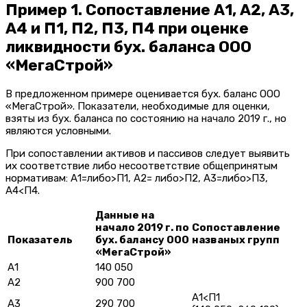
Пример 1. Сопоставление А1, А2, А3,
А4 и П1, П2, П3, П4 при оценке
ликвидности бух. баланса ООО
«МегаСтрой»
В предложенном примере оценивается бух. баланс ООО
«МегаСтрой». Показатели, необходимые для оценки,
взяты из бух. баланса по состоянию на начало 2019 г., но
являются условными.
При сопоставлении активов и пассивов следует выявить
их соответствие либо несоответствие общепринятым
нормативам: А1=либо>П1, А2= либо>П2, А3=либо>П3,
А4<П4.
Данные на
начало 2019 г. по
Сопоставление
Показатель
бух. балансу ООО
названых групп
«МегаСтрой»
А1
140 050
А2
900 700
А1<П1
А3
290 700