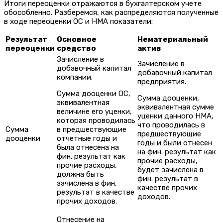
Итоги переоценки отражаются в бухгалтерском учете
обособленно. Разберемся, как распределяются полученные
в ходе переоценки ОС и НМА показатели:
Результат
Основное
Нематериальный
переоценки
средство
актив
Зачисление в
Зачисление в
добавочный капитал
добавочный капитал
компании.
предприятия.
Сумма дооценки ОС,
Сумма дооценки,
эквивалентная
эквивалентная сумме
величине его уценки,
уценки данного НМА,
которая проводилась
что проводилась в
Сумма
в предшествующие
предшествующие
дооценки
отчетные годы и
годы и были отнесен
была отнесена на
на фин. результат как
фин. результат как
прочие расходы,
прочие расходы,
будет зачислена в
должна быть
фин. результат в
зачислена в фин.
качестве прочих
результат в качестве
доходов.
прочих доходов.
Отнесение на