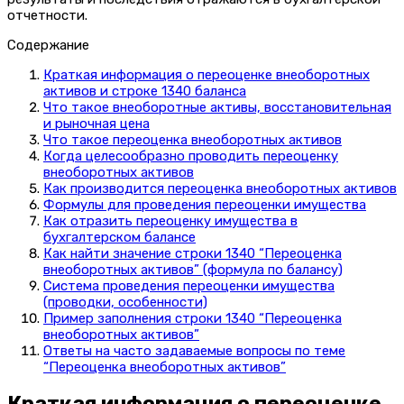
отчетности.
Содержание
Краткая информация о переоценке внеоборотных
активов и строке 1340 баланса
Что такое внеоборотные активы, восстановительная
и рыночная цена
Что такое переоценка внеоборотных активов
Когда целесообразно проводить переоценку
внеоборотных активов
Как производится переоценка внеоборотных активов
Формулы для проведения переоценки имущества
Как отразить переоценку имущества в
бухгалтерском балансе
Как найти значение строки 1340 “Переоценка
внеоборотных активов” (формула по балансу)
Система проведения переоценки имущества
(проводки, особенности)
Пример заполнения строки 1340 “Переоценка
внеоборотных активов”
Ответы на часто задаваемые вопросы по теме
“Переоценка внеоборотных активов”
Краткая информация о переоценке