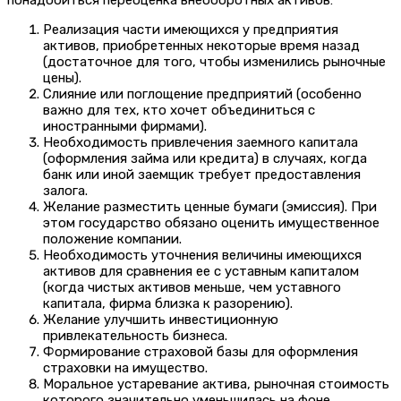
понадобиться переоценка внеоборотных активов:
Реализация части имеющихся у предприятия
активов, приобретенных некоторые время назад
(достаточное для того, чтобы изменились рыночные
цены).
Слияние или поглощение предприятий (особенно
важно для тех, кто хочет объединиться с
иностранными фирмами).
Необходимость привлечения заемного капитала
(оформления займа или кредита) в случаях, когда
банк или иной заемщик требует предоставления
залога.
Желание разместить ценные бумаги (эмиссия). При
этом государство обязано оценить имущественное
положение компании.
Необходимость уточнения величины имеющихся
активов для сравнения ее с уставным капиталом
(когда чистых активов меньше, чем уставного
капитала, фирма близка к разорению).
Желание улучшить инвестиционную
привлекательность бизнеса.
Формирование страховой базы для оформления
страховки на имущество.
Моральное устаревание актива, рыночная стоимость
которого значительно уменьшилась на фоне