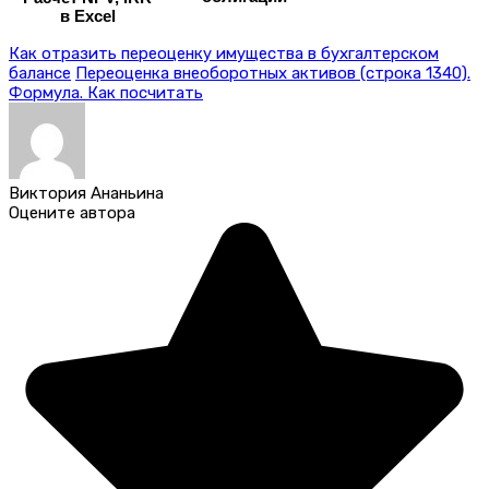
в Excel
Как отразить переоценку имущества в бухгалтерском
балансе
Переоценка внеоборотных активов (строка 1340).
Формула. Как посчитать
Виктория Ананьина
Оцените автора