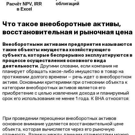
облигаций
Расчёт NPV, IRR
в Excel
Что такое внеоборотные активы,
восстановительная и рыночная цена
Внеоборотными активами предприятия называются
такие объекты имущества хозяйствующего
субъекта, которые беспрерывно эксплуатируются в
процессе осуществления основного вида
деятельности
. Другими словами, если компания не
планирует обращать какое-либо имущество в товар на
протяжении долгого времени — речь идет о внеоборотном
активе. Основными критериями при отнесении объекта к
категории внеоборотных активов является его
приобретение с целью извлечения дохода и планируемый
срок его использования не менее 1 года. К ВНА относятся:
При проведении переоценки внеоборотных активов
основное внимание уделяется восстановительной цене
объекта, которая вычисляется через его рыночную
стоимость. Разницу между данными стоимостями можно