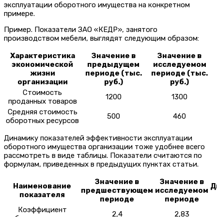
эксплуатации оборотного имущества на конкретном
примере.
Пример.
Показатели ЗАО «КЕДР», занятого
производством мебели, выглядят следующим образом:
Характеристика
Значение в
Значение в
экономической
предыдущем
исследуемом
жизни
периоде (тыс.
периоде (тыс.
организации
руб.)
руб.)
Стоимость
1200
1300
проданных товаров
Средняя стоимость
500
460
оборотных ресурсов
Динамику показателей эффективности эксплуатации
оборотного имущества организации тоже удобнее всего
рассмотреть в виде таблицы. Показатели считаются по
формулам, приведенных в предыдущих пунктах статьи.
Значение в
Значение в
Наименование
Д
предшествующем
исследуемом
показателя
периоде
периоде
Коэффициент
2,4
2,83