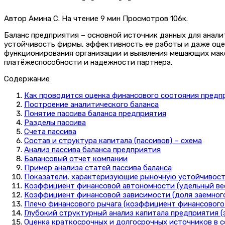
Автор
Амина С.
На чтение
9 мин
Просмотров
106к.
Баланс предприятия – основной источник данных для анал
устойчивость фирмы, эффективность ее работы и даже оце
функционирования организации и выявления мешающих макси
платёжеспособности и надежности партнера.
Содержание
Как проводится оценка финансового состояния предп
Построение аналитического баланса
Понятие пассива баланса предприятия
Разделы пассива
Счета пассива
Состав и структура капитала (пассивов) – схема
Анализ пассива баланса предприятия
Балансовый отчет компании
Пример анализа статей пассива баланса
Показатели, характеризующие рыночную устойчивост
Коэффициент финансовой автономности (удельный вес
Коэффициент финансовой зависимости (доля заемного
Плечо финансового рычага (коэффициент финансового
Глубокий структурный анализ капитала предприятия (
Оценка краткосрочных и долгосрочных источников в с