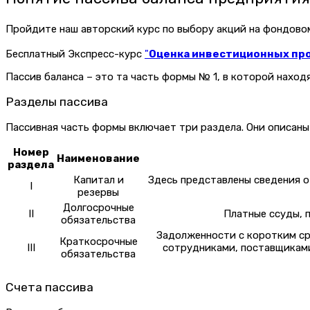
Пройдите наш авторский курс по выбору акций на фондов
Бесплатный Экспресс-курс
"
Оценка инвестиционных прое
Пассив баланса – это та часть формы № 1, в которой нахо
Разделы пассива
Пассивная часть формы включает три раздела. Они описаны
Номер
Наименование
раздела
Капитал и
Здесь представлены сведения о
I
резервы
Долгосрочные
II
Платные ссуды, 
обязательства
Задолженности с коротким ср
Краткосрочные
III
сотрудниками, поставщиками
обязательства
Счета пассива