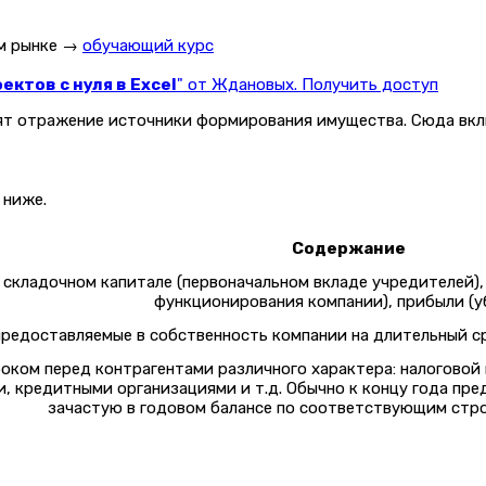
ом рынке →
обучающий курс
ктов с нуля в Excel
" от Ждановых. Получить доступ
дят отражение источники формирования имущества. Сюда вкл
 ниже.
Содержание
 складочном капитале (первоначальном вкладе учредителей)
функционирования компании), прибыли (у
предоставляемые в собственность компании на длительный сро
оком перед контрагентами различного характера: налоговой
, кредитными организациями и т.д. Обычно к концу года пре
зачастую в годовом балансе по соответствующим стро