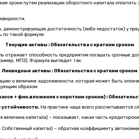
кие сроки путем реализации оборотного капитала оплатить
квидности.
на, демонстрирующая достаточность (либо недостаток) у пр
ь по такой формуле:
Текущие активы : Обязательства с кратким сроком
ель отражает способность предприятия погашать срочные до
пример, МПЗ). Формула выглядит так:
Ликвидные активы : Обязательства с кратким сроком
ацию о величине задолженности, которая может быть оплач
едующим образом:
 кассе + фин.вложения с коротким сроком) : Обязатель
 устойчивости.
На практике чаще всего рассчитываются с
я величина капитала) – показывает, какая часть кредиторс
: Собственный капитал) – обратная коэффициенту автономии