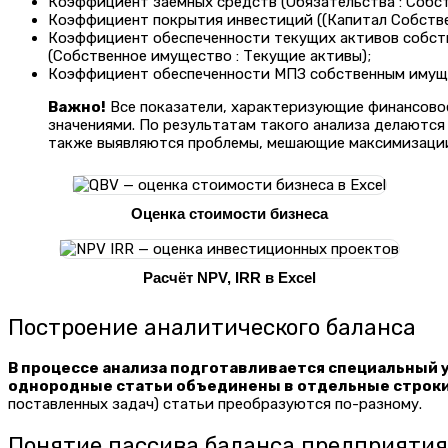
Коэффициент заемных средств (Обязательства : Собст
Коэффициент покрытия инвестиций ((Капитал Собственн
Коэффициент обеспеченности текущих активов собст
(Собственное имущество : Текущие активы);
Коэффициент обеспеченности МПЗ собственным имуще
Важно!
Все показатели, характеризующие финансовое 
значениями. По результатам такого анализа делаются
также выявляются проблемы, мешающие максимизации
Оценка стоимости бизнеса
Расчёт NPV, IRR в Excel
Построение аналитического баланса
В процессе анализа подготавливается специальный 
однородные статьи объединены в отдельные строки
поставленных задач) статьи преобразуются по-разному.
Понятие пассива баланса предприятия