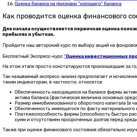
Оценка баланса на признаки “хорошего” баланса
Как проводится оценка финансового с
Для начала осуществляется первичная оценка положе
прибылях и убытках.
Пройдите наш авторский курс по выбору акций на фондов
Бесплатный Экспресс-курс
"
Оценка инвестиционных прое
На этом этапе просто констатируются произошедшие за го
Так называемый экспресс-анализ предполагает и исчислени
таким индикаторам, в частности, относятся:
Обеспеченность находящихся на балансе фирмы активо
актива баланса (фактическая величина основных сред
Размер иммобилизованного оборотного капитала (в ч
Обеспеченность имеющегося по факту материального 
Платежеспособность фирмы (способность быстро расс
сумм и отсутствием просроченных долгов перед кред
Также при оценке финансового состояния обязательно изу