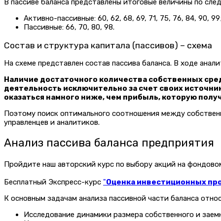
В пассиве баланса представлены итоговые величины по сле
Активно-пассивные: 60, 62, 68, 69, 71, 75, 76, 84, 90, 99
Пассивные: 66, 70, 80, 98.
Состав и структура капитала (пассивов) – схема
На схеме представлен состав пассива баланса. В ходе ана
Наличие достаточного количества собственных сре
деятельность исключительно за счет своих источник
оказаться намного ниже, чем прибыль, которую полу
Поэтому поиск оптимального соотношения между собственн
управленцев и аналитиков.
Анализ пассива баланса предприятия
Пройдите наш авторский курс по выбору акций на фондов
Бесплатный Экспресс-курс
"
Оценка инвестиционных прое
К основным задачам анализа пассивной части баланса относ
Исследование динамики размера собственного и заемн