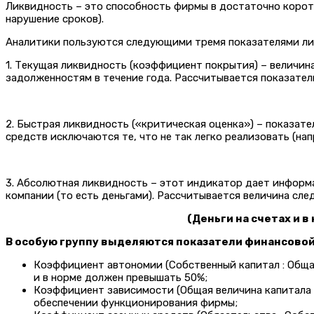
Ликвидность – это способность фирмы в достаточно корот
нарушение сроков).
Аналитики пользуются следующими тремя показателями ли
1. Текущая ликвидность (коэффициент покрытия) – величи
задолженностям в течение года. Рассчитывается показател
2. Быстрая ликвидность («критическая оценка») – показат
средств исключаются те, что не так легко реализовать (на
3. Абсолютная ликвидность – этот индикатор дает информ
компании (то есть деньгами). Рассчитывается величина сл
(Деньги на счетах и в
В особую группу выделяются показатели финансовой
Коэффициент автономии (Собственный капитал : Обща
и в норме должен превышать 50%;
Коэффициент зависимости (Общая величина капитала 
обеспечении функционирования фирмы;