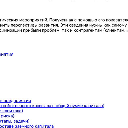
итических мероприятий. Полученная с помощью его показате
нить перспективы развития. Эти сведения нужны как самому
мизации прибыли проблем, так и контрагентам (клиентам, и
риятия
ь предприятия
 собственного капитала в общей сумме капитала)
 капитала)
 риска)
этапы, задачи)
оставе заемного капитала