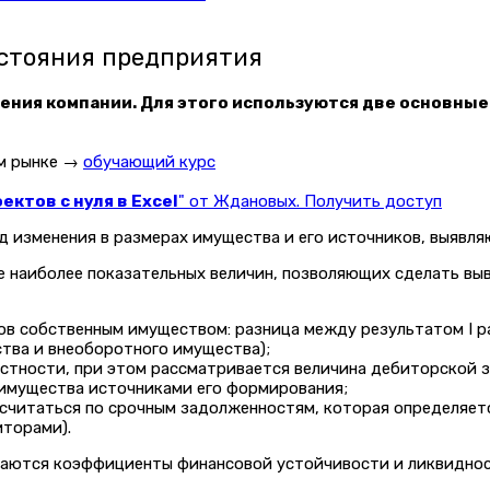
остояния предприятия
ния компании. Для этого используются две основные
ом рынке →
обучающий курс
ктов с нуля в Excel
" от Ждановых. Получить доступ
д изменения в размерах имущества и его источников, выявл
е наиболее показательных величин, позволяющих сделать вы
в собственным имуществом: разница между результатом I ра
ства и внеоборотного имущества);
астности, при этом рассматривается величина дебиторской 
имущества источниками его формирования;
читаться по срочным задолженностям, которая определяетс
иторами).
чаются коэффициенты финансовой устойчивости и ликвиднос