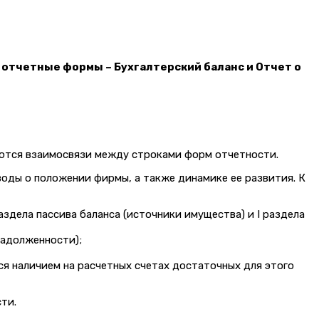
 отчетные формы – Бухгалтерский баланс и Отчет о
яются взаимосвязи между строками форм отчетности.
воды о положении фирмы, а также динамике ее развития. К
здела пассива баланса (источники имущества) и I раздела
задолженности);
я наличием на расчетных счетах достаточных для этого
ти.