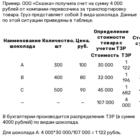
Пример.
ООО «Сказка» получила счет на сумму 4 000
рублей от компании-перевозчика за транспортировку
товара. Груз представляет собой 3 вида шоколада. Данные
по этой ситуации приведены в таблице.
Определение
стоимости
Ст
Наименование
Количество,
Цена,
товара с
с
шоколада
шт
руб.
учетом ТЗР
Стоимость
ТЗР
1
А
300
100
30 000
122
1
В
400
80
32 000
196
1
С
500
90
45 000
682
4
—
—
—
107 000
000
В бухгалтерии производится распределение ТЗР (в сумме
4000 рублей) по видам шоколада.
Для шоколада А: 4 000*30 000/107 000 = 1 122 рубль.