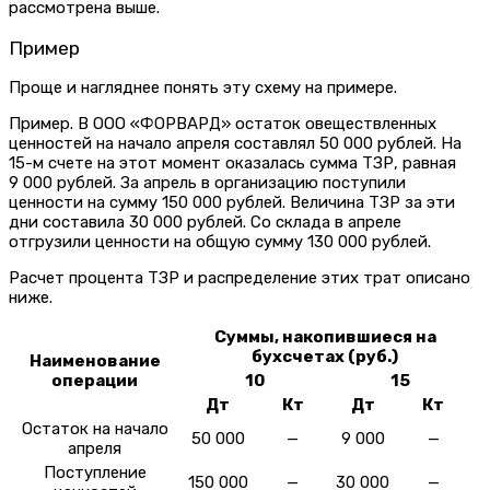
рассмотрена выше.
Пример
Проще и нагляднее понять эту схему на примере.
Пример.
В ООО «ФОРВАРД» остаток овеществленных
ценностей на начало апреля составлял 50 000 рублей. На
15-м счете на этот момент оказалась сумма ТЗР, равная
9 000 рублей. За апрель в организацию поступили
ценности на сумму 150 000 рублей. Величина ТЗР за эти
дни составила 30 000 рублей. Со склада в апреле
отгрузили ценности на общую сумму 130 000 рублей.
Расчет процента ТЗР и распределение этих трат описано
ниже.
Суммы, накопившиеся на
бухсчетах (руб.)
Наименование
операции
10
15
Дт
Кт
Дт
Кт
Остаток на начало
50 000
—
9 000
—
апреля
Поступление
150 000
—
30 000
—