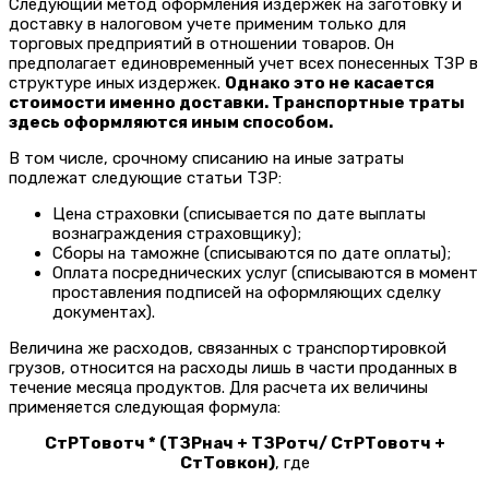
Следующий метод оформления издержек на заготовку и
доставку в налоговом учете применим только для
торговых предприятий в отношении товаров. Он
предполагает единовременный учет всех понесенных ТЗР в
структуре иных издержек.
Однако это не касается
стоимости именно доставки. Транспортные траты
здесь оформляются иным способом.
В том числе, срочному списанию на иные затраты
подлежат следующие статьи ТЗР:
Цена страховки (списывается по дате выплаты
вознаграждения страховщику);
Сборы на таможне (списываются по дате оплаты);
Оплата посреднических услуг (списываются в момент
проставления подписей на оформляющих сделку
документах).
Величина же расходов, связанных с транспортировкой
грузов, относится на расходы лишь в части проданных в
течение месяца продуктов. Для расчета их величины
применяется следующая формула:
СтРТовотч * (ТЗРнач + ТЗРотч/ СтРТовотч +
СтТовкон)
, где