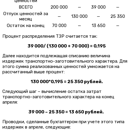
ценностей
ВСЕГО
200 000
—
39 000
—
Отпуск ценностей за
—
130 000
—
25 350
месяц
Остаток на конец
70 000
—
13 650
—
Процент распределения ТЗР считается так:
39 000/ (130 000 + 70 000) = 0,195
Далее находится подлежащая списанию величина
издержек транспортно-заготовительного характера. Для
этого сумма реализованных ценностей умножается на
рассчитанный выше процент:
130 000*0,195 = 25 350 рублей.
Следующий шаг – вычисление остатка затрат
транспортно-заготовительного характера на конец
апреля:
39 000 – 25 350 = 13 650 рублей.
Проводки, сделанные бухгалтером при учете этого типа
издержек в апреле, следующие: