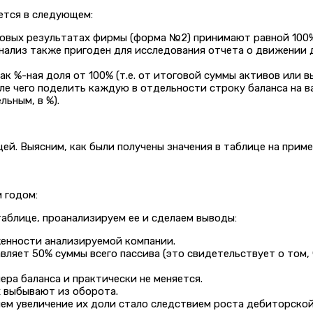
ется в следующем:
овых результатах фирмы (форма №2) принимают равной 100%.
нализ также пригоден для исследования отчета о движении 
к %-ная доля от 100% (т.е. от итоговой суммы активов или 
е чего поделить каждую в отдельности строку баланса на ва
ьным, в %).
цей. Выясним, как были получены значения в таблице на прим
м годом:
таблице, проанализируем ее и сделаем выводы:
енности анализируемой компании.
авляет 50% суммы всего пассива (это свидетельствует о том
ра баланса и практически не меняется.
х выбывают из оборота.
чем увеличение их доли стало следствием роста дебиторско