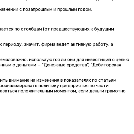
равнении с позапрошлым и прошлым годом.
чивается по столбцам (от предшествующих к будущим
к периоду, значит, фирма ведет активную работу, а
немаловажно, используются ли они для инвестиций с целью
анным с деньгами — “Денежные средства”, “Дебиторская
ить внимание на изменения в показателях по статьям
проанализировать политику предприятия по части
казаться положительным моментом, если деньги грамотно