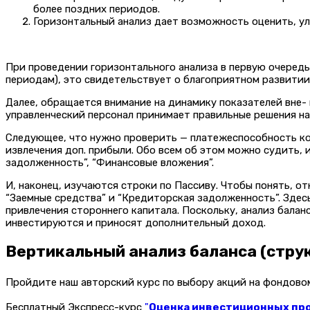
более поздних периодов.
Горизонтальный анализ дает возможность оценить, у
При проведении горизонтального анализа в первую очередь
периодам), это свидетельствует о благоприятном развитии 
Далее, обращается внимание на динамику показателей вне- 
управленческий персонал принимает правильные решения на
Следующее, что нужно проверить — платежеспособность ком
извлечения доп. прибыли. Обо всем об этом можно судить, 
задолженность”, “Финансовые вложения”.
И, наконец, изучаются строки по Пассиву. Чтобы понять, о
“Заемные средства” и “Кредиторская задолженность”. Здес
привлечения стороннего капитала. Поскольку, анализ бала
инвестируются и приносят дополнительный доход.
Вертикальный анализ баланса (стру
Пройдите наш авторский курс по выбору акций на фондов
Бесплатный Экспресс-курс
"
Оценка инвестиционных прое