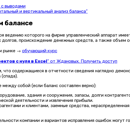
 с выводами
нтальный и вертикальный анализ баланса”
м балансе
аря ведению которого на фирме управленческий аппарат име
х долгов, происхождение денежных средств, а также объем 
ом рынке →
обучающий курс
ктов с нуля в Excel
" от Ждановых. Получить доступ
ем, что содержащиеся в отчетности сведения наглядно демо
(спада).
е между собой (если баланс составлен верно):
рудование, здания и сооружения, запасы, долги контрагентов
еской деятельности и извлечения прибыли.
агентами и клиентами, заемные средства, нераспределенная 
ельности компании и вариантов исправления ошибок могут г