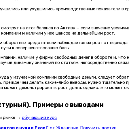
лучшились или ухудшились производственные показатели в с
 смотрят на итог баланса по Активу — если значение увели
компании и наличии у нее шансов на дальнейший рост.
и оборотных средств: если наблюдается их рост от периода 
 пути к совершенствованию базы.
пании, наличие у фирмы свободных денег в обороте и, что 
изучив динамику значений по статьям, непосредственно связ
ткуда у изучаемой компании свободные деньги, следует обрат
ь, прежде чем делать какие-либо выводы, нужно тщательно 
нса может демонстрировать рост долга, однако, это может о
ктурный). Примеры с выводами
ом рынке →
обучающий курс
ктов с нуля в Excel
" от Ждановых. Получить доступ