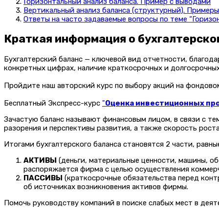
Горизонтальный анализ баланса. Пример с выводами
Вертикальный анализ баланса (структурный). Примеры
Ответы на часто задаваемые вопросы по теме “Горизо
Краткая информация о бухгалтерско
Бухгалтерский баланс — ключевой вид отчетности, благод
конкретных цифрах, наличие краткосрочных и долгосрочны
Пройдите наш авторский курс по выбору акций на фондов
Бесплатный Экспресс-курс
"
Оценка инвестиционных прое
Зачастую баланс называют финансовым лицом, в связи с т
разорения и перспективы развития, а также скорость роста 
Итогами бухгалтерского баланса становятся 2 части, равны
АКТИВЫ
(деньги, материальные ценности, машины, обо
распоряжается фирма с целью осуществления коммерч
ПАССИВЫ
(краткосрочные обязательства перед контр
об источниках возникновения активов фирмы.
Помочь руководству компаний в поиске слабых мест в деят