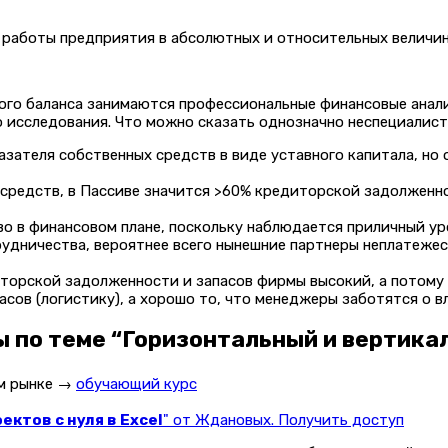
 работы предприятия в абсолютных и относительных величин
ого баланса занимаются профессиональные финансовые анал
исследования. Что можно сказать однозначно неспециалисту,
зателя собственных средств в виде уставного капитала, но
средств, в Пассиве значится >60% кредиторской задолженн
 в финансовом плане, поскольку наблюдается приличный уро
удничества, вероятнее всего нынешние партнеры неплатежес
иторской задолженности и запасов фирмы высокий, а потому 
асов (логистику), а хорошо то, что менеджеры заботятся о 
ы по теме “Горизонтальный и вертика
ом рынке →
обучающий курс
ктов с нуля в Excel
" от Ждановых. Получить доступ