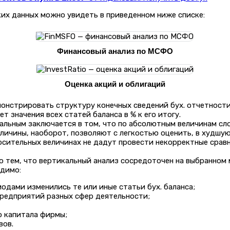
их данных можно увидеть в приведенном ниже списке:
Финансовый анализ по МСФО
Оценка акций и облигаций
онстрировать структуру конечных сведений бух. отчетности
т значения всех статей баланса в % к его итогу.
альным заключается в том, что по абсолютным величинам сл
личины, наоборот, позволяют с легкостью оценить, в худшу
носительных величинах не дадут провести некорректные срав
о тем, что вертикальный анализ сосредоточен на выбранном
одимо:
одами изменились те или иные статьи бух. баланса;
предприятий разных сфер деятельности;
о капитала фирмы;
вов.