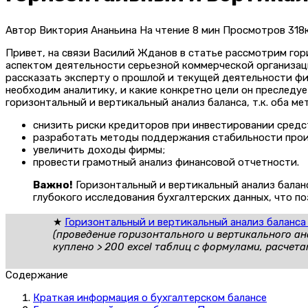
Автор
Виктория Ананьина
На чтение
8 мин
Просмотров
318к
Привет, на связи Василий Жданов в статье рассмотрим гор
аспектом деятельности серьезной коммерческой организаци
рассказать эксперту о прошлой и текущей деятельности фи
необходим аналитику, и какие конкретно цели он преследу
горизонтальный и вертикальный анализ баланса, т.к. оба м
снизить риски кредиторов при инвестировании средст
разработать методы поддержания стабильности прои
увеличить доходы фирмы;
провести грамотный анализ финансовой отчетности.
Важно!
Горизонтальный и вертикальный анализ балан
глубокого исследования бухгалтерских данных, что п
★
Горизонтальный и вертикальный анализ баланса в
(проведение горизонтального и вертикального ан
куплено > 200 excel таблиц с формулами, расчет
Содержание
Краткая информация о бухгалтерском балансе