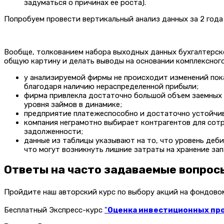
задуматься о причинах ее роста).
Попробуем провести вертикальный анализ данных за 2 года
Вообще, толкованием набора выходных данных бухгалтерск
общую картину и делать выводы на основании комплексного 
у анализируемой фирмы не происходит изменений пока
благодаря наличию нераспределенной прибыли;
фирма привлекла достаточно большой объем заемных 
уровня займов в динамике;
предприятие платежеспособно и достаточно устойчиво
компания неграмотно выбирает контрагентов для сотр
задолженности;
данные из таблицы указывают на то, что уровень деб
что могут возникнуть лишние затраты на хранение зап
Ответы на часто задаваемые вопрос
Пройдите наш авторский курс по выбору акций на фондов
Бесплатный Экспресс-курс
"
Оценка инвестиционных прое