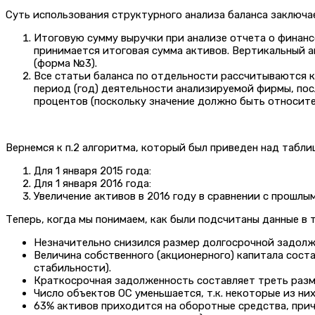
Суть использования структурного анализа баланса заключа
Итоговую сумму выручки при анализе отчета о финанс
принимается итоговая сумма активов. Вертикальный а
(форма №3).
Все статьи баланса по отдельности рассчитываются ка
период (год) деятельности анализируемой фирмы, посл
процентов (поскольку значение должно быть относител
Вернемся к п.2 алгоритма, который был приведен над табли
Для 1 января 2015 года:
Для 1 января 2016 года:
Увеличение активов в 2016 году в сравнении с прошлы
Теперь, когда мы понимаем, как были подсчитаны данные в 
Незначительно снизился размер долгосрочной задолж
Величина собственного (акционерного) капитала сост
стабильности).
Краткосрочная задолженность составляет треть разме
Число объектов ОС уменьшается, т.к. некоторые из ни
63% активов приходится на оборотные средства, при