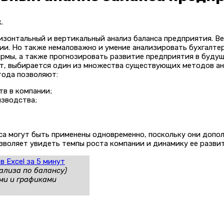
.
изонтальный и вертикальный анализ баланса предприятия. В
и. Но также немаловажно и умение анализировать бухгалтер
рмы, а также прогнозировать развитие предприятия в будущ
ет, выбирается один из множества существующих методов ан
етода позволяют:
в в компании;
зводства;
са могут быть применены одновременно, поскольку они допо
озволяет увидеть темпы роста компании и динамику ее развит
 Excel за 5 минут
ализа по балансу)
ами и графиками