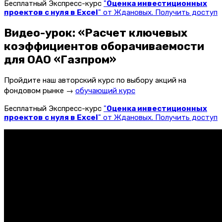
Бесплатный Экспресс-курс
"
Оценка инвестиционных
проектов с нуля в Excel
" от Ждановых. Получить доступ
Видео-урок: «Расчет ключевых
коэффициентов оборачиваемости
для ОАО «Газпром»
Пройдите наш авторский курс по выбору акций на
фондовом рынке →
обучающий курс
Бесплатный Экспресс-курс
"
Оценка инвестиционных
проектов с нуля в Excel
" от Ждановых. Получить доступ