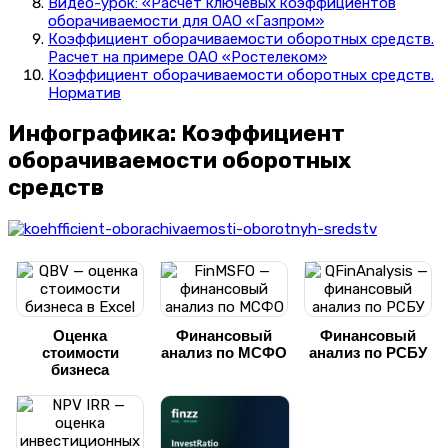
Видео-урок: «Расчет ключевых коэффициентов
оборачиваемости для ОАО «Газпром»
Коэффициент оборачиваемости оборотных средств.
Расчет на примере ОАО «Ростелеком»
Коэффициент оборачиваемости оборотных средств.
Норматив
Инфографика: Коэффициент
оборачиваемости оборотных
средств
Оценка
Финансовый
Финансовый
стоимости
анализ по МСФО
анализ по РСБУ
бизнеса