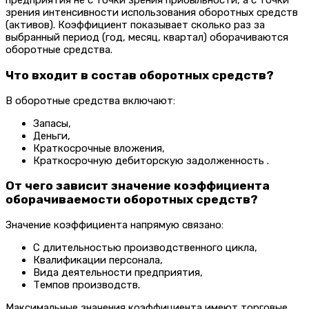
предприятия не с точки зрения прибыльности, а с точки
зрения интенсивности использования оборотных средств
(активов). Коэффициент показывает сколько раз за
выбранный период (год, месяц, квартал) оборачиваются
оборотные средства.
Что входит в состав оборотных средств?
В оборотные средства включают:
Запасы,
Деньги,
Краткосрочные вложения,
Краткосрочную дебиторскую задолженность .
От чего зависит значение коэффициента
оборачиваемости оборотных средств?
Значение коэффициента напрямую связано:
С длительностью производственного цикла,
Квалификации персонала,
Вида деятельности предприятия,
Темпов производств.
Максимальные значения коэффициента имеют торговые