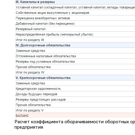
Расчет коэффициента оборачиваемости оборотных сре
предприятия