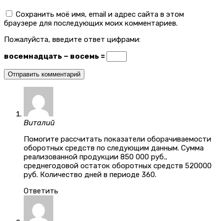
Сохранить моё имя, email и адрес сайта в этом
браузере для последующих моих комментариев.
Пожалуйста, введите ответ цифрами:
восемнадцать − восемь =
Виталий
Помогите рассчитать показатели оборачиваемости
оборотных средств по следующим данным. Сумма
реализованной продукции 850 000 руб.,
среднегодовой остаток оборотных средств 520000
руб. Количество дней в периоде 360.
Ответить