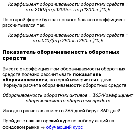
Коэффициент оборачиваемости оборотных средств =
стр.2110/(стр.1200нг.+стр.1200кг.)*0,5
По старой форме бухгалтерского баланса коэффициент
рассчитывался так:
Коэффициент оборачиваемости оборотных средств =
стр.010/(стр.290нг.+290кг.)*0,5
Показатель оборачиваемость оборотных
средств
Вместе с коэффициентом оборачиваемости оборотных
средств полезно рассчитывать
показатель
оборачиваемости
, который измеряется в днях.
Формула расчета оборачиваемости оборотных средств:
Оборачиваемость оборотных активов = 365/Коэффициент
оборачиваемости оборотных средств
Иногда в расчетах за место 365 дней берут 360 дней.
Пройдите наш авторский курс по выбору акций на
фондовом рынке →
обучающий курс