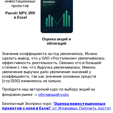
Расчёт NPV, IRR
в Excel
Оценка акций и
облигаций
Значение коэффициента за год увеличилось. Можно
сделать вывод, что у ОАО «Ростелеком» увеличивалась
эффективность деятельность. Связано это в большей
степени с тем, что Выручка увеличивалась. Именно
увеличение выручки дало увеличение значений у
коэффициента, так как значение основных средств
(стр.1200) изменялось не сильно.
Пройдите наш авторский курс по выбору акций на
фондовом рынке →
обучающий курс
Бесплатный Экспресс-курс
"
Оценка инвестиционных
проектов с нуля в Excel
" от Ждановых. Получить доступ