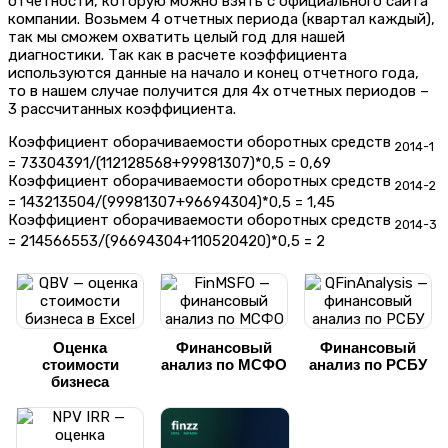
отчетности, которую можно взять с официального сайта
компании. Возьмем 4 отчетных периода (квартал каждый),
так мы сможем охватить целый год для нашей
диагностики. Так как в расчете коэффициента
используются данные на начало и конец отчетного года,
то в нашем случае получится для 4х отчетных периодов –
3 рассчитанных коэффициента.
Коэффициент оборачиваемости оборотных средств
2014-1
= 73304391/(112128568+99981307)*0,5 = 0,69
Коэффициент оборачиваемости оборотных средств
2014-2
= 143213504/(99981307+96694304)*0,5 = 1,45
Коэффициент оборачиваемости оборотных средств
2014-3
= 214566553/(96694304+110520420)*0,5 = 2
Оценка
Финансовый
Финансовый
стоимости
анализ по МСФО
анализ по РСБУ
бизнеса