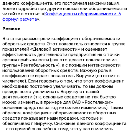
данного коэффициента, его постоянная максимизация.
Более подробно про другие показатели оборачиваемости
читайте в статье: «
Коэффициенты оборачиваемости. 6
формул расчета
«.
Резюме
В статье рассмотрели коэффициент оборачиваемости
оборотных средств. Этот показатель относится к группе
показателей «Деловой активности» и оценивает
эффективность деятельности предприятия не с точки
зрения прибыльности (как это делают показатели из
группы «Рентабельность»), а с позиции интенсивности
использования оборотных средств. Важную роль в
коэффициенте играет показатель Выручки (он стоит в
числителе). Если говорить о том, что этот коэффициент
необходимо постоянно увеличивать, то мы должны
прежде всего увеличивать Выручку от нашей
деятельности (т.к. основные средства не так быстро
можно изменить, в примере для ОАО «Ростелеком»
основные средства за год не сильно изменились). Таким
образом, коэффициент оборачиваемости оборотных
средств показывает наши продажи, которые и
обеспечивают Выручку. Снижение данного коэффициента
– это прямой знак либо к тому, что у нас снизились