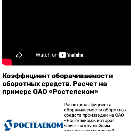
Коэффициент оборачиваемости
оборотных средств
. Расчет на
примере ОАО «Ростелеком»
Расчет коэффициента
оборачиваемости оборотных
средств произведем на ОАО
«Ростелеком», которая
является крупнейшим
телекоммуникационной