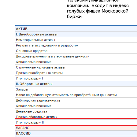
компаний. Входит в индекс
голубых фишек Московской
биржи.