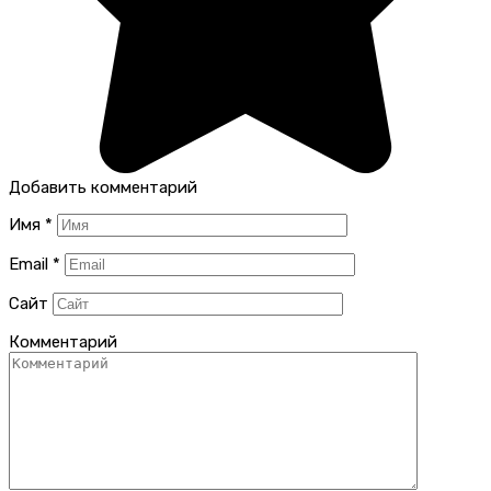
Добавить комментарий
Имя
*
Email
*
Сайт
Комментарий