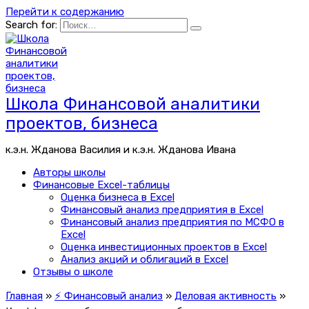
Перейти к содержанию
Search for:
Школа Финансовой аналитики
проектов, бизнеса
к.э.н. Жданова Василия и к.э.н. Жданова Ивана
Авторы школы
Финансовые Excel-таблицы
Оценка бизнеса в Excel
Финансовый анализ предприятия в Excel
Финансовый анализ предприятия по МСФО в
Excel
Оценка инвестиционных проектов в Excel
Анализ акций и облигаций в Excel
Отзывы о школе
Главная
»
⚡ Финансовый анализ
»
Деловая активность
»