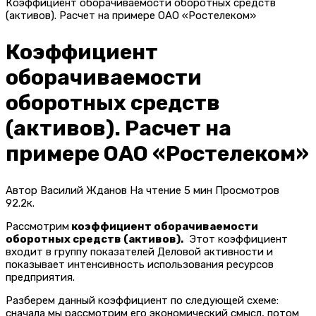
Коэффициент оборачиваемости оборотных средств
(активов). Расчет на примере ОАО «Ростелеком»
Коэффициент
оборачиваемости
оборотных средств
(активов). Расчет на
примере ОАО «Ростелеком»
Автор
Василий Жданов
На чтение
5 мин
Просмотров
92.2к.
Рассмотрим
коэффициент оборачиваемости
оборотных средств (активов).
Этот коэффициент
входит в группу показателей Деловой активности и
показывает интенсивность использования ресурсов
предприятия.
Разберем данный коэффициент по следующей схеме:
сначала мы рассмотрим его экономический смысл, потом