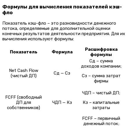
Формулы для вычисления показателей кэш-
фло
Показатель кэш-фло – это разновидности денежного
потока, определяемые для дополнительной оценки
конечных результатов деятельности предприятия. Для их
вычисления используют формулы:
Расшифровка
Показатель
Формула
формулы
Сд – сумма
доходов компании;
Net Cash Flow
Сд — Сз
(чистый ДП)
Сз – сумма затрат
фирмы
ЧДП – чистый ДП;
FCFF (свободный
ДП для
ЧДП — Кз
Кз – капитальные
собственников)
затраты
FCFF – первичный
денежный поток;