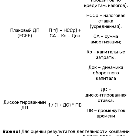
кредитам, налогов);
НССр – налоговая
ставка
(усредненная);
Плановый ДП
П *(1 – НССр) +
(FCFF)
СА – Кз – Док
СА – сумма
амортизации;
Кз – капитальные
затраты;
Док – динамика
оборотного
капитала
ДС –
дисконтированная
ставка;
Дисконтированный
1 / (1 + ДС) * ПВ
ДП
ПВ – промежуток
времени
Важно!
Для оценки результатов деятельности компании