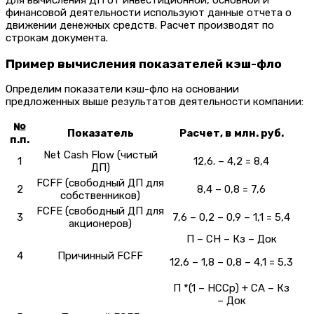
финансовой деятельности используют данные отчета о
движении денежных средств. Расчет производят по
строкам документа.
Пример вычисления показателей кэш-фло
Определим показатели кэш-фло на основании
предложенных выше результатов деятельности компании:
№
Показатель
Расчет, в млн. руб.
п.п.
Net Cash Flow (чистый
1
12,6. – 4,2 = 8,4
ДП)
FCFF (свободный ДП для
2
8,4 – 0,8 = 7,6
собственников)
FCFE (свободный ДП для
3
7,6 – 0,2 – 0,9 – 1,1 = 5,4
акционеров)
П – СН – Кз – Док
4
Причинный FCFF
12,6 – 1,8 – 0,8 – 4,1 = 5,3
П *(1 – НССр) + СА – Кз
– Док