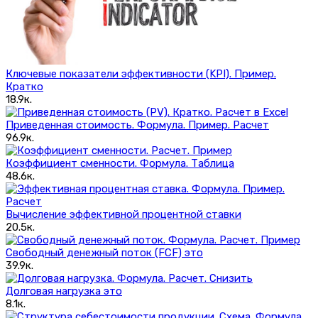
Ключевые показатели эффективности (KPI). Пример.
Кратко
18.9к.
Приведенная стоимость. Формула. Пример. Расчет
96.9к.
Коэффициент сменности. Формула. Таблица
48.6к.
Вычисление эффективной процентной ставки
20.5к.
Свободный денежный поток (FCF) это
39.9к.
Долговая нагрузка это
8.1к.