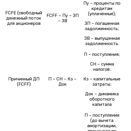
Пу – проценты по
кредитам
FCFE (свободный
(уплаченные);
FCFF – Пу – ЗП
денежный поток
– ЗВ
для акционеров
ЗП – погашенная
задолженность;
ЗВ – выпущенная
задолженность.
П – поступления;
СН – сумма
налогов;
Причинный ДП
П – СН – Кз –
Кз – капитальные
(FCFF)
Док
затраты;
Док – динамика
оборотного
капитала
П – поступления
(до вычета
амортизации,
процентов по