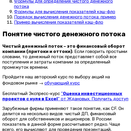
Формулы для определения чистого денежного
потока
Формулы для вычисления показателей кэш-фло
Порядок вычисления денежного потока: пример
Пример вычисления показателей кэш-фло
Понятие чистого денежного потока
Чистый денежный поток – это финансовый оборот
компании (притоки и оттоки)
. Если говорить простыми
словами, то денежный поток представляет собой все
поступления и затраты компании за определенный
промежуток времени.
Пройдите наш авторский курс по выбору акций на
фондовом рынке →
обучающий курс
Бесплатный Экспресс-курс
"
Оценка инвестиционных
проектов с нуля в Excel
" от Ждановых. Получить доступ
Зарубежные фирмы применяют такое понятие, как CF. Он
делится на несколько видов: чистый ДП, финансовый
оборот для собственников и акционеров. В России
показатель в данной форме рассчитывают редко. Чаще
всего, его вычисляют для проведения презентаций,