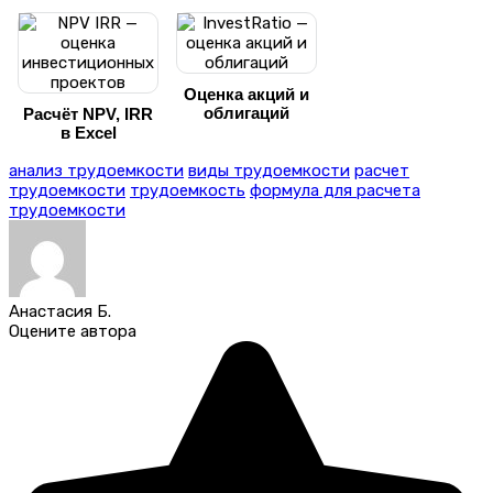
Оценка акций и
облигаций
Расчёт NPV, IRR
в Excel
анализ трудоемкости
виды трудоемкости
расчет
трудоемкости
трудоемкость
формула для расчета
трудоемкости
Анастасия Б.
Оцените автора