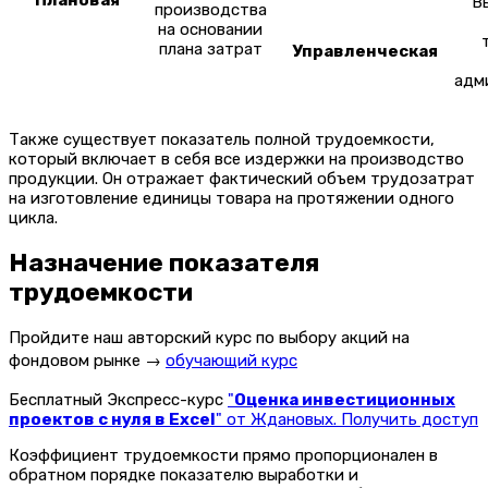
Плановая
В
производства
на основании
плана затрат
Управленческая
адм
Также существует показатель полной трудоемкости,
который включает в себя все издержки на производство
продукции. Он отражает фактический объем трудозатрат
на изготовление единицы товара на протяжении одного
цикла.
Назначение показателя
трудоемкости
Пройдите наш авторский курс по выбору акций на
фондовом рынке →
обучающий курс
Бесплатный Экспресс-курс
"
Оценка инвестиционных
проектов с нуля в Excel
" от Ждановых. Получить доступ
Коэффициент трудоемкости прямо пропорционален в
обратном порядке показателю выработки и