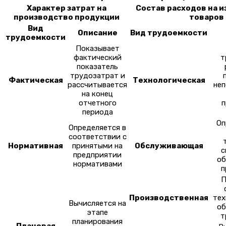
Характер затрат на
Состав расходов на 
производство продукции
товаров
Вид
Описание
Вид трудоемкости
трудоемкости
Показывает
фактический
т
показатель
трудозатрат и
Фактическая
Технологическая
рассчитывается
не
на конец
отчетного
п
периода
Оп
Определяется в
соответствии с
Нормативная
принятыми на
Обслуживающая
с
предприятии
о
нормативами
п
П
Производственная
тех
Вычисляется на
о
этапе
т
планирования