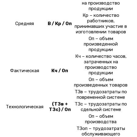
на производство
продукции
Кр – количество
работников,
Средняя
В / Кр / Оп
принимавших участие в
изготовлении товаров
Оп – объем
произведенной
продукции
Кч – количество часов,
затраченных на
производство
Фактическая
Кч / Оп
продукции
Оп – объем
произведенных товаров
ТЗв – трудозатраты по
повременной системе
(ТЗв +
ТЗс – трудозатраты по
Технологическая
ТЗс) / Оп
сдельной системе
Оп – объем
производства
ТЗоп – трудозатраты
обслуживающего