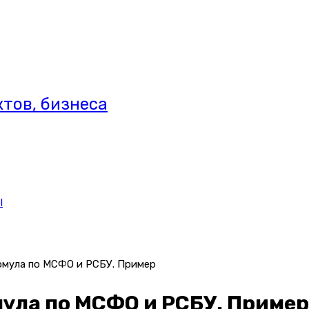
тов, бизнеса
l
рмула по МСФО и РСБУ. Пример
мула по МСФО и РСБУ. Пример