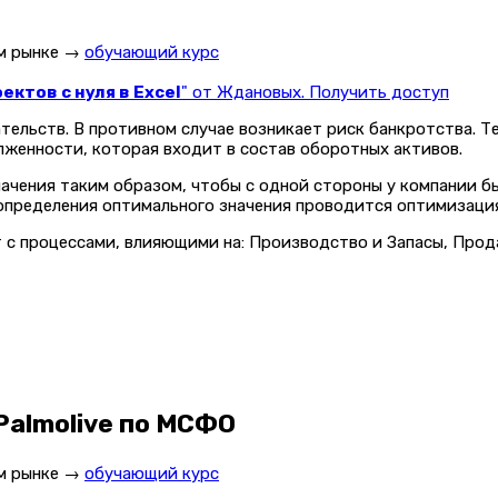
ом рынке →
обучающий курс
ктов с нуля в Excel
" от Ждановых. Получить доступ
ельств. В противном случае возникает риск банкротства. Те
лженности, которая входит в состав оборотных активов.
начения таким образом, чтобы с одной стороны у компании б
определения оптимального значения проводится оптимизация
т с процессами, влияющими на: Производство и Запасы, Про
Palmolive по МСФО
ом рынке →
обучающий курс