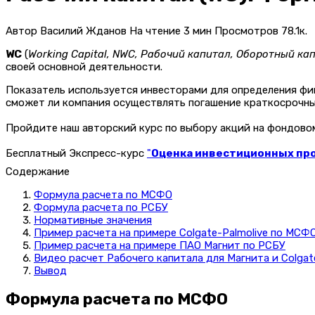
Автор
Василий Жданов
На чтение
3 мин
Просмотров
78.1к.
WC
(
Working
Capital,
NWC, Рабочий капитал, Оборотный ка
своей основной деятельности.
Показатель используется инвесторами для определения фи
сможет ли компания осуществлять погашение краткосрочных
Пройдите наш авторский курс по выбору акций на фондов
Бесплатный Экспресс-курс
"
Оценка инвестиционных прое
Содержание
Формула расчета по МСФО
Формула расчета по РСБУ
Нормативные значения
Пример расчета на примере Colgate-Palmolive по МСФ
Пример расчета на примере ПАО Магнит по РСБУ
Видео расчет Рабочего капитала для Магнита и Colgat
Вывод
Формула расчета по МСФО