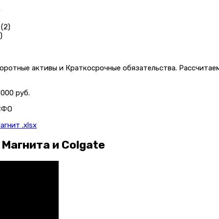
)
)
оротные активы и Краткосрочные обязательства. Рассчитаем 
000 руб.
агнит .xlsx
 Магнита и Colgate