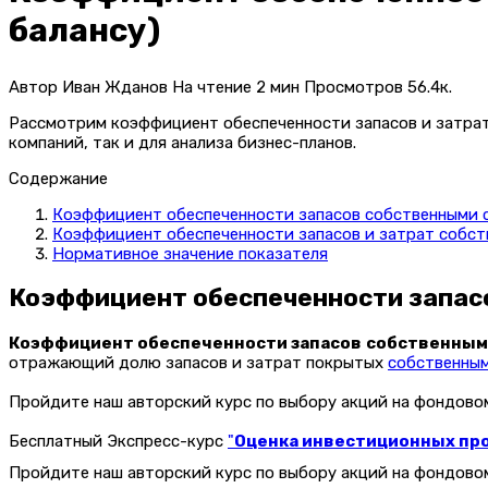
балансу)
Автор
Иван Жданов
На чтение
2 мин
Просмотров
56.4к.
Рассмотрим коэффициент обеспеченности запасов и затрат 
компаний, так и для анализа бизнес-планов.
Содержание
Коэффициент обеспеченности запасов собственными 
Коэффициент обеспеченности запасов и затрат собс
Нормативное значение показателя
Коэффициент обеспеченности запасо
Коэффициент обеспеченности запасов
собственным
отражающий долю запасов и затрат покрытых
собственны
Пройдите наш авторский курс по выбору акций на фондов
Бесплатный Экспресс-курс
"
Оценка инвестиционных прое
Пройдите наш авторский курс по выбору акций на фондов