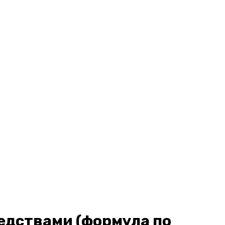
едствами (формула по