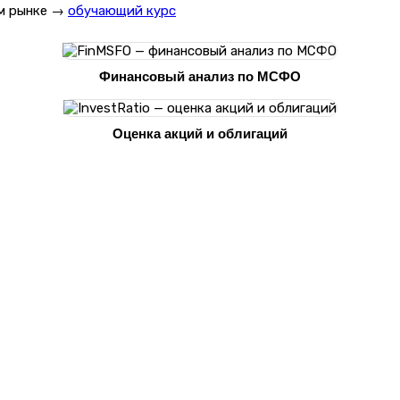
ом рынке →
обучающий курс
Финансовый анализ по МСФО
Оценка акций и облигаций