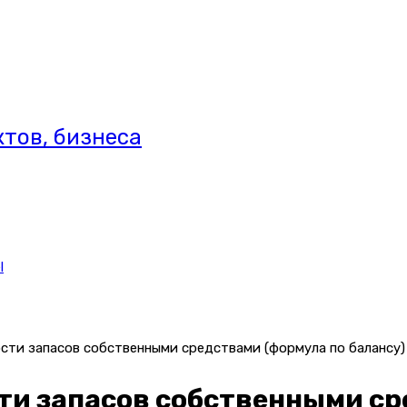
тов, бизнеса
l
ти запасов собственными средствами (формула по балансу)
и запасов собственными ср