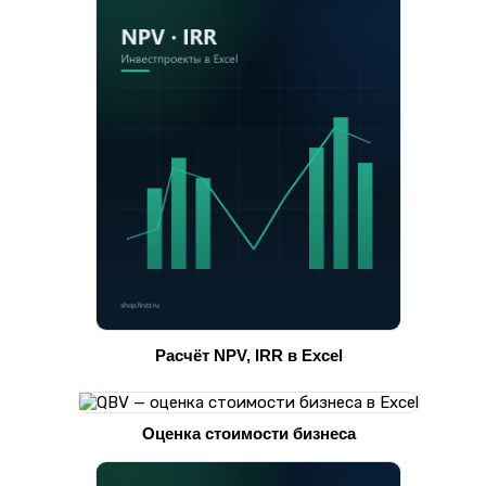
Расчёт NPV, IRR в Excel
Оценка стоимости бизнеса