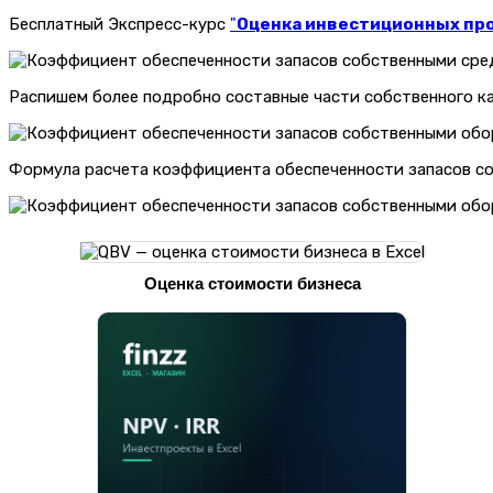
Бесплатный Экспресс-курс
"
Оценка инвестиционных прое
Распишем более подробно составные части собственного к
Формула расчета коэффициента обеспеченности запасов со
Оценка стоимости бизнеса