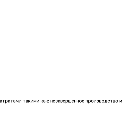
и
атратами такими как: незавершенное производство и