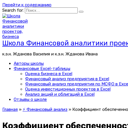
Перейти к содержанию
Search for:
Школа Финансовой аналитики проек
к.э.н. Жданова Василия и к.э.н. Жданова Ивана
Авторы школы
Финансовые Excel-таблицы
Оценка бизнеса в Excel
Финансовый анализ предприятия в Excel
Финансовый анализ предприятия по МСФО в Exce
Оценка инвестиционных проектов в Excel
Анализ акций и облигаций в Excel
Отзывы о школе
Главная
»
⚡ Финансовый анализ
»
Коэффициент обеспеченнос
Коэффициент обеспеченност