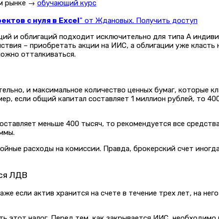
ом рынке →
обучающий курс
ктов с нуля в Excel
" от Ждановых. Получить доступ
ций и облигаций подходит исключительно для типа А индивид
твия – приобретать акции на ИИС, а облигации уже класть 
можно отталкиваться.
тельно, и максимальное количество ценных бумаг, которые к
ер, если общий капитал составляет 1 миллион рублей, то 400
оставляет меньше 400 тысяч, то рекомендуется все средств
уммы.
йные расходы на комиссии. Правда, брокерский счет иногда 
ся ЛДВ
же если актив хранится на счете в течение трех лет, на нег
ть этот налог. Перед тем, как закрывается ИИС, необходимо