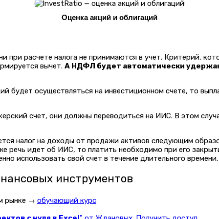
Оценка акций и облигаций
ни при расчете налога не принимаются в учет. Критерий, кот
ормируется вычет.
А НДФЛ будет автоматически удержан
ий будет осуществляться на инвестиционном счете, то выпл
ерский счет, они должны переводиться на ИИС. В этом случ
ется налог на доходы от продажи активов следующим образо
 же речь идет об ИИС, то платить необходимо при его закры
нно использовать свой счет в течение длительного времени.
инансовых инструментов
ом рынке →
обучающий курс
ктов с нуля в Excel
" от Ждановых. Получить доступ