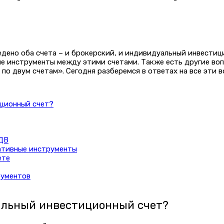
дено оба счета – и брокерский, и индивидуальный инвестиц
ые инструменты между этими счетами. Также есть другие воп
по двум счетам». Сегодня разберемся в ответах на все эти в
иционный счет?
ЛДВ
ативные инструменты
ете
рументов
уальный инвестиционный счет?