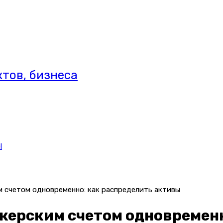
тов, бизнеса
l
м счетом одновременно: как распределить активы
окерским счетом одновремен