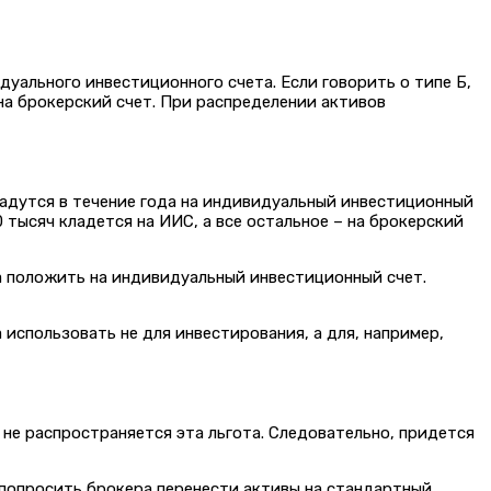
уального инвестиционного счета. Если говорить о типе Б,
на брокерский счет.
При распределении активов
ладутся в течение года на индивидуальный инвестиционный
 тысяч кладется на ИИС, а все остальное – на брокерский
а положить на индивидуальный инвестиционный счет.
использовать не для инвестирования, а для, например,
о не распространяется эта льгота. Следовательно, придется
 попросить брокера перенести активы на стандартный