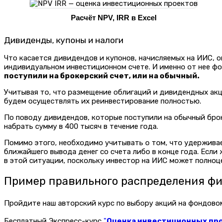
Расчёт NPV, IRR в Excel
Дивиденды, купоны и налоги
Что касается дивидендов и купонов, начисляемых на ИИС, о
индивидуальном инвестиционном счете. И именно от нее ф
поступили на брокерский счет, или на обычный.
Учитывая то, что размещение облигаций и дивидендных акц
будем осуществлять их реинвестирование полностью.
По поводу дивидендов, которые поступили на обычный брок
набрать сумму в 400 тысяч в течение года.
Помимо этого, необходимо учитывать о том, что удержива
ближайшего вывода денег со счета либо в конце года. Если
в этой ситуации, поскольку инвестор на ИИС может полноце
Пример правильного распределения ф
Пройдите наш авторский курс по выбору акций на фондов
Бесплатный Экспресс-курс
"
Оценка инвестиционных прое