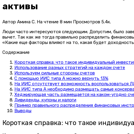
активы
Автор
Амина С.
На чтение
8 мин
Просмотров
5.4к.
Люди часто интересуются следующим. Допустим, было заве
вычет. Так как же тогда правильно распределить финансов
«Какие еще факторы влияют на то, какая будет доходность 
Содержание
Короткая справка: что такое индивидуальный инвест
Использование разных стратегий на каждом счете
Используем сильные стороны счетов
С помощью ИИС типа А можно вернуть 13%
На ИИС отсутствует возможность воспользоваться 
На ИИС типа А необходимо размещать самые консерв
Хеджирующая часть размещается на каком-угодно сч
Дивиденды, купоны и налоги
Пример правильного распределения финансовых инст
Выводы
Короткая справка: что такое индивид