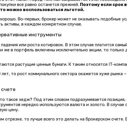
 покупки все равно останется прежней.
Поэтому если срок 
 то можно воспользоваться льготой.
к хорошо. Во-первых, брокер может не оказывать подобные у
ь активы, в каждом конкретном случае.
сервативные инструменты
 падения или роста котировок. В этом случае платится самый
и же в портфель включены исключительно акции, то только 
аются растущие ценные бумаги. К таким относятся IT-компа
 лет, то рост коммунального сектора окажется хуже рынка –
 счете
. Что такое хедж? Под этим словом подразумевается позиция,
рументов нередко используются валюта и золото. В случае о
вую цену.
 отрезке, то лучше всего это делать на брокерском счете. В