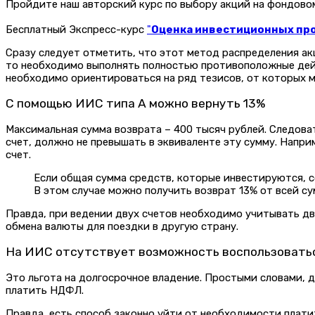
Пройдите наш авторский курс по выбору акций на фондов
Бесплатный Экспресс-курс
"
Оценка инвестиционных прое
Сразу следует отметить, что этот метод распределения ак
то необходимо выполнять полностью противоположные дейс
необходимо ориентироваться на ряд тезисов, от которых 
С помощью ИИС типа А можно вернуть 13%
Максимальная сумма возврата – 400 тысяч рублей. Следова
счет, должно не превышать в эквиваленте эту сумму. Наприм
счет.
Если общая сумма средств, которые инвестируются, с
В этом случае можно получить возврат 13% от всей с
Правда, при ведении двух счетов необходимо учитывать дво
обмена валюты для поездки в другую страну.
На ИИС отсутствует возможность воспользовать
Это льгота на долгосрочное владение. Простыми словами, да
платить НДФЛ.
Правда, есть способ законно уйти от необходимости плати