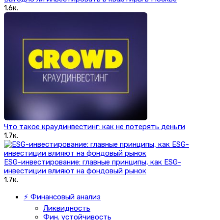
1.6к.
Что такое краудинвестинг: как не потерять деньги
1.7к.
ESG-инвестирование: главные принципы, как ESG-
инвестиции влияют на фондовый рынок
1.7к.
⚡ Финансовый анализ
Ликвидность
Фин. устойчивость