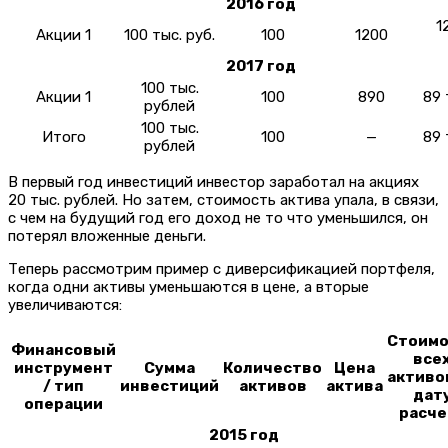
2016 год
1
Акции 1
100 тыс. руб.
100
1200
2017 год
100 тыс.
Акции 1
100
890
89 
рублей
100 тыс.
Итого
100
—
89 
рублей
В первый год инвестиций инвестор заработал на акциях
20 тыс. рублей. Но затем, стоимость актива упала, в связи,
с чем на будущий год его доход не то что уменьшился, он
потерял вложенные деньги.
Теперь рассмотрим пример с диверсификацией портфеля,
когда одни активы уменьшаются в цене, а вторые
увеличиваются:
Стоимо
Финансовый
все
инструмент
Сумма
Количество
Цена
активо
/ тип
инвестиций
активов
актива
дат
операции
расче
2015 год