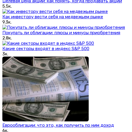
Целевая цена акций: как понять, когда продавать акции
5.5к.
Как инвестору вести себя на медвежьем рынке
9.3к.
Покупать ли облигации: плюсы и минусы приобретения
2.8к.
Какие секторы входят в индекс S&P 500
3к.
Еврооблигации: что это, как получить по ним доход
6к.