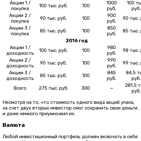
Акции 1 /
1000
100 ты
100 тыс. руб.
100
покупка
руб.
руб.
Акции 2 /
900
90 тыс. руб.
100
90 тыс. 
покупка
руб.
Акции 3 /
850
85 тыс. руб.
100
85 тыс. 
покупка
руб.
2016 год
Акции 1 /
980
100 тыс. руб.
100
98 тыс. 
доходность
руб.
Акции 2 /
990
90 тыс. руб.
100
99 тыс. 
доходность
руб.
Акции 3 /
845
84,5 т
85 тыс. руб.
100
доходность
руб.
руб.
281,5 т
Всего
275 тыс. руб.
300
—
руб.
Несмотря на то, что стоимость одного вида акций упала,
за счет двух вторых инвестор смог сохранить свои деньги,
и даже немного приумножил их.
Валюта
Любой инвестиционный портфель должен включать в себя