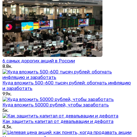
6 самых дорогих акций в России
8.8к.
Куда вложить 500-600 тысяч рублей: обогнать инфляцию
и заработать
9.9к.
Куда вложить 50000 рублей, чтобы заработать
5к.
Как защитить капитал от девальвации и дефолта
4.3к.