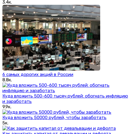
3.4к.
6 самых дорогих акций в России
8.8к.
Куда вложить 500-600 тысяч рублей: обогнать инфляцию
и заработать
9.9к.
Куда вложить 50000 рублей, чтобы заработать
5к.
Как защитить капитал от девальвации и дефолта