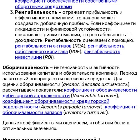
коэффициент обеспеченности собственными
оборотными средствами
Рентабельность ­–
отражает прибыльность и
эффективность компании, то как она может
создавать добавочную прибыль. Если коэффициенты
ликвидности и финансовой устойчивости
показывают риски компании, то рентабельность —
доходность. Рентабельность оцениваем с помощью:
рентабельности активов
(
ROA
),
рентабельность
собственного капитала
(
ROE
),
рентабельность
инвестиций
(
ROI
).
Оборачиваемость
– интенсивность и активность
использования капитала и обязательств компании. Период
за который возвращаются вложенные средства. Для
оценки оборачиваемости (
аналог: деловая активность
)
рассчитываем показатели:
коэффициент оборачиваемости
дебиторской задолженности
(
Receivable turnover
),
коэффициент оборачиваемости кредиторской
задолженности
(
Accounts payable turnover
),
коэффициент
оборачиваемости запасов
(
Inventory turnover
).
Данные коэффициенты мы оцениваем, чтобы они были в
оптимальных значениях.
Нормативные значения показателей
↓