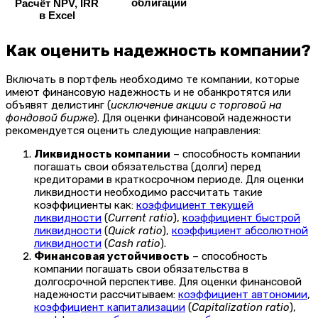
облигаций
Расчёт NPV, IRR
в Excel
Как оценить надежность компании?
Включать в портфель необходимо те компании, которые
имеют финансовую надежность и не обанкротятся или
объявят делистинг (
исключение акции с торговой на
фондовой бирже
). Для оценки финансовой надежности
рекомендуется оценить следующие направления:
Ликвидность компании
– способность компании
погашать свои обязательства (долги) перед
кредиторами в краткосрочном периоде. Для оценки
ликвидности необходимо рассчитать такие
коэффициенты как:
коэффициент текущей
ликвидности
(
Current
ratio
),
коэффициент быстрой
ликвидности
(
Quick
ratio
),
коэффициент абсолютной
ликвидности
(
Cash
ratio
).
Финансовая устойчивость
– способность
компании погашать свои обязательства в
долгосрочной перспективе. Для оценки финансовой
надежности рассчитываем:
коэффициент автономии
,
коэффициент капитализации
(
Capitalization
ratio
),